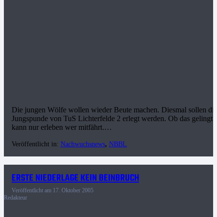
Die jungen Wölfe wollen wieder Beute machen. Diesmal sollen di
Jungspunde von TuS Lichterfelde 2 erlegt werden. Ob das gelingt
kann nur erleben wer mitfährt.…
Veröffentlicht in:
Nachwuchsnews
,
NBBL
ERSTE NIEDERLAGE KEIN BEINBRUCH
Veröffentlicht am
17. Oktober 2005
Redakteur