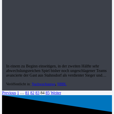
In einem zu Beginn einseitigen, in der zweiten Hälfte sehr
abwechslungsreichen Spiel bisher noch ungeschlagener Teams
avancierte der Gast aus Stahnsdorf als verdienter Sieger und…
Veröffentlicht in:
Nachwuchsnews
,
NBBL
Previous
1
…
81
82
83
84
85
Weiter