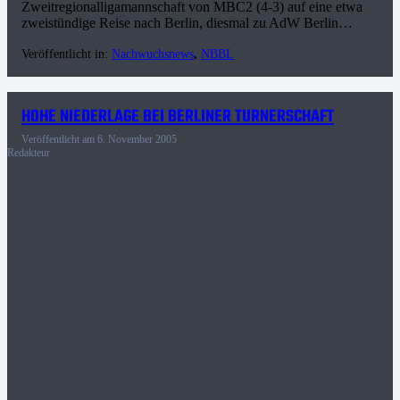
Zweitregionalligamannschaft von MBC2 (4-3) auf eine etwa
zweistündige Reise nach Berlin, diesmal zu AdW Berlin…
Veröffentlicht in:
Nachwuchsnews
,
NBBL
HOHE NIEDERLAGE BEI BERLINER TURNERSCHAFT
Veröffentlicht am
6. November 2005
Redakteur