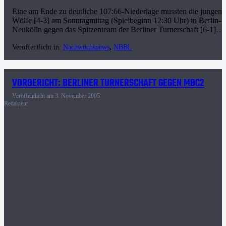
Eine am Ende zu deutliche 107:66-Niederlage mussten die jungen
Wölfe [4-3] am Sonntagmittag (Spielbeginn 12:30 Uhr) in Berlin-
Neukölln gegen das Spitzenteam der Berliner Turnerschaft [6-1]…
Veröffentlicht in:
Nachwuchsnews
,
NBBL
VORBERICHT: BERLINER TURNERSCHAFT GEGEN MBC2
Veröffentlicht am
3. November 2005
Redakteur