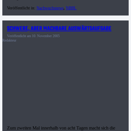
Veröffentlicht in:
Nachwuchsnews
,
NBBL
SCHWERE, ABER MACHBARE AUSWÄRTSAUFGABE
Veröffentlicht am
10. November 2005
Redakteur
Zum zweiten Mal innerhalb von acht Tagen macht sich die