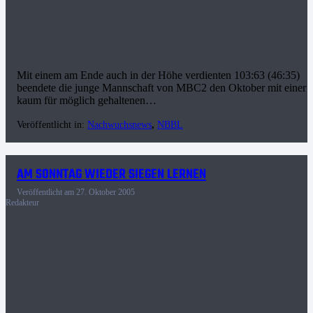
Mit einem am Ende auch in der Höhe verdienten 103:63 (46:35)
beendete die junge Mannschaft von MBC2 den Oktober mit einer
kaum für möglich gehaltenen…
Veröffentlicht in:
Nachwuchsnews
,
NBBL
AM SONNTAG WIEDER SIEGEN LERNEN
Veröffentlicht am
27. Oktober 2005
Redakteur