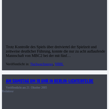
Trotz Kontrolle des Spiels über dreiviertel der Spielzeit und
zeitweise deutlicher Führung, konnte die nur zu acht auflaufende
Mannschaft von MBC2 bei der mit fünf…
Veröffentlicht in:
Nachwuchsnews
,
NBBL
AM SAMSTAG UM 19 UHR IN BERLIN-LICHTERFELDE
Veröffentlicht am
21. Oktober 2005
Redakteur