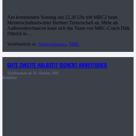
Am kommenden Sonntag um 12.30 Uhr tritt MBC2 beim
Meisterschaftsanwärter Berliner Turnerschaft an. Mehr als
Außenseiterchancen kann sich das Team von MBC-Coach Dirk
Dittrich in…
Veröffentlicht in:
Nachwuchsnews
,
NBBL
GUTE ZWEITE HALBZEIT SICHERT ARBEITSSIEG
Veröffentlicht am
31. Oktober 2005
Redakteur