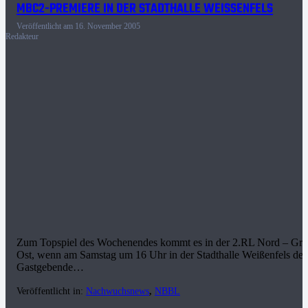
MBC2-PREMIERE IN DER STADTHALLE WEISSENFELS
Veröffentlicht am
16. November 2005
Redakteur
Zum Topspiel des Wochenendes kommt es in der 2.RL Nord – Gr.
Ost, wenn am Samstag um 16 Uhr in der Stadthalle Weißenfels der
Gastgebende…
Veröffentlicht in:
Nachwuchsnews
,
NBBL