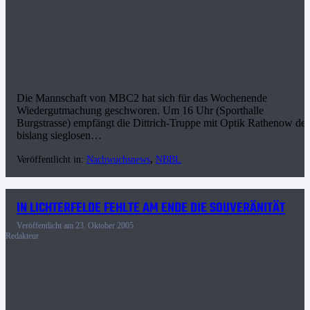
Die Mannschaft von MBC2 hat sich für das Wochenende
Wiedergutmachung geschworen. Um 16 Uhr (Sporthalle
Burgstrasse) empfängt die Dittrich-Truppe mit Optik Rathenow de
bislang sieglosen…
Veröffentlicht in:
Nachwuchsnews
,
NBBL
IN LICHTERFELDE FEHLTE AM ENDE DIE SOUVERÄNITÄT
Veröffentlicht am
23. Oktober 2005
Redakteur