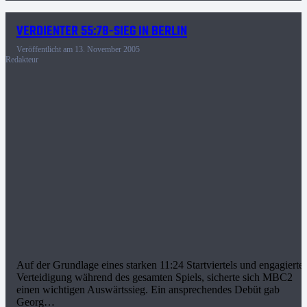
VERDIENTER 55:78-SIEG IN BERLIN
Veröffentlicht am
13. November 2005
Redakteur
Auf der Grundlage eines starken 11:24 Startviertels und engagierter
Verteidigung während des gesamten Spiels, sicherte sich MBC2
einen wichtigen Auswärtssieg. Ein ansprechendes Debüt gab
Georg…