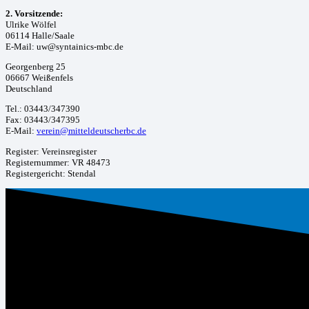
2. Vorsitzende:
Ulrike Wölfel
06114 Halle/Saale
E-Mail: uw@syntainics-mbc.de
Georgenberg 25
06667 Weißenfels
Deutschland
Tel.: 03443/347390
Fax: 03443/347395
E-Mail:
verein@mitteldeutscherbc.de
Register: Vereinsregister
Registernummer: VR 48473
Registergericht: Stendal