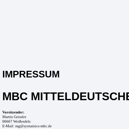
IMPRESSUM
MBC MITTELDEUTSCHE
Vorsitzender:
Martin Geissler
06667 Weißenfels
E-Mail: mg@syntainics-mbc.de