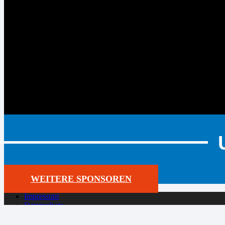
WEITERE SPONSOREN
Impressum
Datenschutz
Cookie-Richtlinie (EU)
Der SYNTAINICS MBC live und auf Abruf bei Dyn