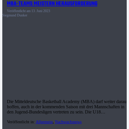
MBA-TEAMS MEISTERN HERAUSFORDERUNG
Veröffentlicht am
13. Juni 2023
Siegmund Dunker
Die Mitteldeutsche Basketball Academy (MBA) darf weiter darauf
hoffen, auch in der kommenden Saison mit drei Mannschaften in
den Jugend-Bundesligen vertreten zu sein. Die U18…
Veröffentlicht in:
Allgemein
,
Nachwuchsnews