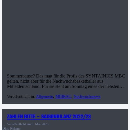
Sommerpause? Das mag für die Profis des SYNTAINICS MBC
gelten, nicht aber für die Nachwuchsbasketballer aus
Mitteldeutschland. Für sie steht am Sonntag eines der liebsten…
Veröffentlicht in:
Allgemein
,
MIBRAG
,
Nachwuchsnews
ZAHLEN BITTE – SAISONBILANZ 2022/23
Veröffentlicht am
8. Mai 2023
Dino Reisner