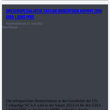
DREIERSPEZIALISTIN TAYLOR ROBERTSON KOMMT ZUM
GISA LIONS MBC
Veröffentlicht am
13. Juni 2023
Dino Reisner
Die erfolgreichste Dreierschützin in der Geschichte der US-
Collegeliga NCAA wird in der Saison 2023/24 für den GISA
LIONS MBC in der Toyota DBBL auflaufen. Taylor…