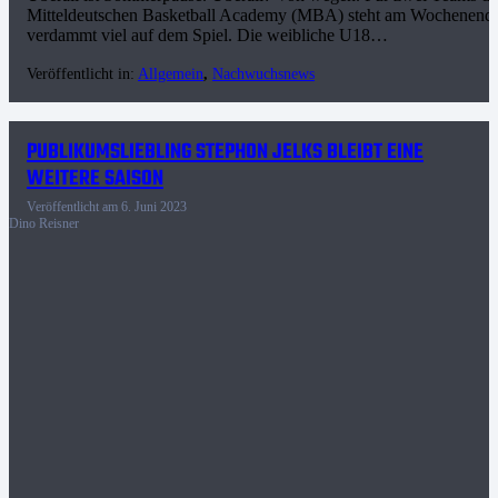
Mitteldeutschen Basketball Academy (MBA) steht am Wochenend
verdammt viel auf dem Spiel. Die weibliche U18…
Veröffentlicht in:
Allgemein
,
Nachwuchsnews
PUBLIKUMSLIEBLING STEPHON JELKS BLEIBT EINE
WEITERE SAISON
Veröffentlicht am
6. Juni 2023
Dino Reisner