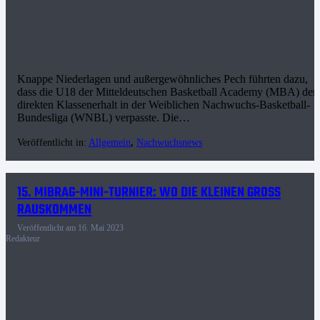
Knappe Niederlagen und außergewöhnliches Pech führten dazu,
dass die U18 der Mitteldeutschen Basketball Academy (MBA) den
direkten Klassenerhalt in der Weiblichen Nachwuchs-Basketball-
Bundesliga (WNBL) verpasste. Die…
Veröffentlicht in:
Allgemein
,
Nachwuchsnews
15. MIBRAG-MINI-TURNIER: WO DIE KLEINEN GROSS R
AUSKOMMEN
Veröffentlicht am
16. Mai 2023
Redakteur