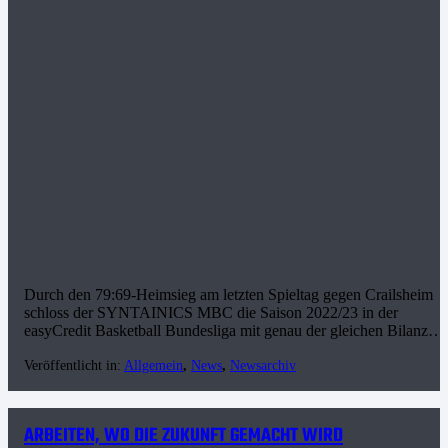
Durch den 79:69-Heimsieg am letzten Spieltag gegen Crailsheim
schloss der SYNTAINICS MBC die Saison 2022/23 in der
easyCredit Basketball Bundesliga mit genau der gleichen Bilanz…
Veröffentlicht in:
Allgemein
,
News
,
Newsarchiv
ARBEITEN, WO DIE ZUKUNFT GEMACHT WIRD