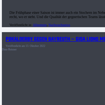
Die Frühphase einer Saison ist immer auch ein Stochern im Neb
recht, wo er steht. Und die Qualität der gegnerischen Teams läs
Veröffentlicht in:
Allgemein
,
Nachwuchsnews
POKALDERBY GEGEN BAYREUTH – GISA LIONS 
Veröffentlicht am
13. Oktober 2022
Dino Reisner