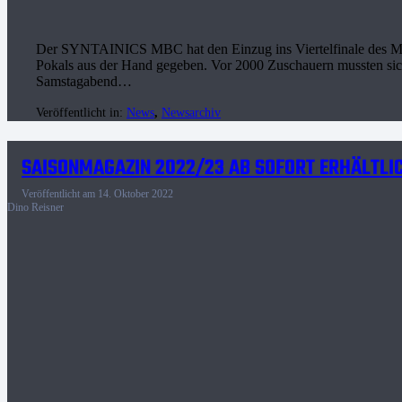
Der SYNTAINICS MBC hat den Einzug ins Viertelfinale des 
Pokals aus der Hand gegeben. Vor 2000 Zuschauern mussten si
Samstagabend…
Veröffentlicht in:
News
,
Newsarchiv
SAISONMAGAZIN 2022/23 AB SOFORT ERHÄLTLI
Veröffentlicht am
14. Oktober 2022
Dino Reisner