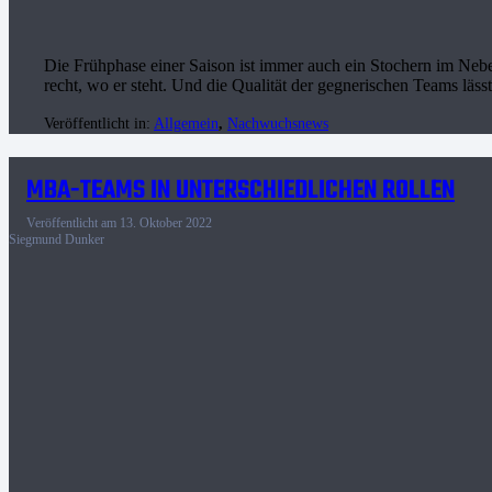
Die Frühphase einer Saison ist immer auch ein Stochern im Neb
recht, wo er steht. Und die Qualität der gegnerischen Teams läs
Veröffentlicht in:
Allgemein
,
Nachwuchsnews
MBA-TEAMS IN UNTERSCHIEDLICHEN ROLLEN
Veröffentlicht am
13. Oktober 2022
Siegmund Dunker