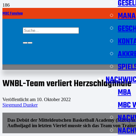
GESEL
MANA
MBC Fanshop
GESCH
KONT
AKKRE
SPIEL
NACHWUC
WNBL-Team verliert Herzschlagfinale
MBA
Veröffentlicht am
10. Oktober 2022
MBC W
Siegmund Dunker
NACH
Das Debüt der Mitteldeutschen Basketball Academy (MBA) in
Aufholjagd im letzten Viertel musste sich das Team von Trai
NACH