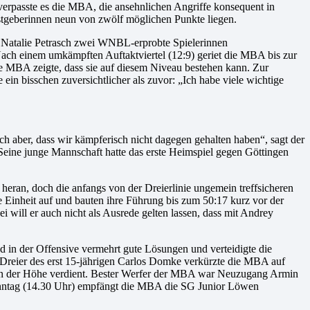
s verpasste es die MBA, die ansehnlichen Angriffe konsequent in
stgeberinnen neun von zwölf möglichen Punkte liegen.
d Natalie Petrasch zwei WNBL-erprobte Spielerinnen
 Nach einem umkämpften Auftaktviertel (12:9) geriet die MBA bis zur
die MBA zeigte, dass sie auf diesem Niveau bestehen kann. Zur
n bisschen zuversichtlicher als zuvor: „Ich habe viele wichtige
ch aber, dass wir kämpferisch nicht dagegen gehalten haben“, sagt der
 Seine junge Mannschaft hatte das erste Heimspiel gegen Göttingen
eran, doch die anfangs von der Dreierlinie ungemein treffsicheren
 Einheit auf und bauten ihre Führung bis zum 50:17 kurz vor der
 will er auch nicht als Ausrede gelten lassen, dass mit Andrey
nd in der Offensive vermehrt gute Lösungen und verteidigte die
m Dreier des erst 15-jährigen Carlos Domke verkürzte die MBA auf
h in der Höhe verdient. Bester Werfer der MBA war Neuzugang Armin
onntag (14.30 Uhr) empfängt die MBA die SG Junior Löwen