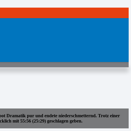
t Dramatik pur und endete niederschmetternd. Trotz einer
lich mit 55:56 (25:29) geschlagen geben.