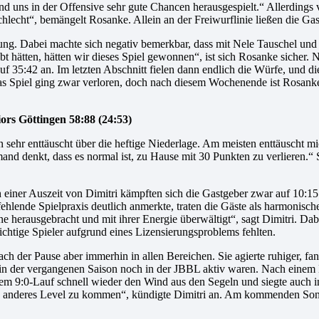
 und uns in der Offensive sehr gute Chancen herausgespielt.“ Allerding
echt“, bemängelt Rosanke. Allein an der Freiwurflinie ließen die Ga
ung. Dabei machte sich negativ bemerkbar, dass mit Nele Tauschel un
bt hätten, hätten wir dieses Spiel gewonnen“, ist sich Rosanke sicher.
uf 35:42 an. Im letzten Abschnitt fielen dann endlich die Würfe, und 
 Spiel ging zwar verloren, doch nach diesem Wochenende ist Rosanke ei
rs Göttingen 58:88 (24:53)
sehr enttäuscht über die heftige Niederlage. Am meisten enttäuscht mi
and denkt, dass es normal ist, zu Hause mit 30 Punkten zu verlieren.“
iner Auszeit von Dimitri kämpften sich die Gastgeber zwar auf 10:15 h
lende Spielpraxis deutlich anmerkte, traten die Gäste als harmonische
 herausgebracht und mit ihrer Energie überwältigt“, sagt Dimitri. Dabei
htige Spieler aufgrund eines Lizensierungsproblems fehlten.
ach der Pause aber immerhin in allen Bereichen. Sie agierte ruhiger, fa
ie in der vergangenen Saison noch in der JBBL aktiv waren. Nach eine
inem 9:0-Lauf schnell wieder den Wind aus den Segeln und siegte auc
 ein anderes Level zu kommen“, kündigte Dimitri an. Am kommenden S