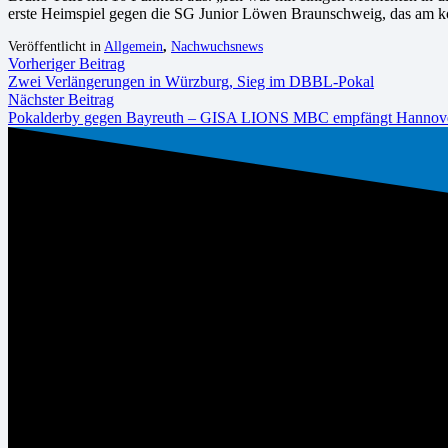
erste Heimspiel gegen die SG Junior Löwen Braunschweig, das am k
Veröffentlicht in
Allgemein
,
Nachwuchsnews
Vorheriger Beitrag
Zwei Verlängerungen in Würzburg, Sieg im DBBL-Pokal
Nächster Beitrag
Pokalderby gegen Bayreuth – GISA LIONS MBC empfängt Hannov