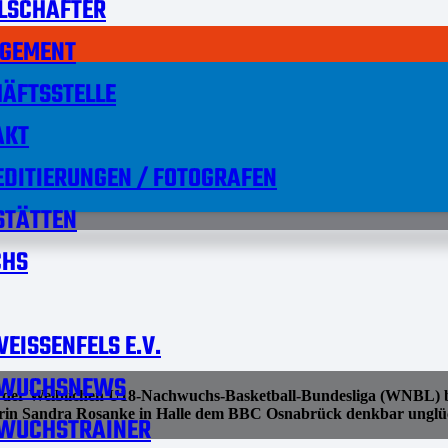
LSCHAFTER
GEMENT
ÄFTSSTELLE
AKT
DITIERUNGEN / FOTOGRAFEN
STÄTTEN
HS
EISSENFELS E.V.
WUCHSNEWS
 der Weiblichen U18-Nachwuchs-Basketball-Bundesliga (WNBL) bo
nerin Sandra Rosanke in Halle dem BBC Osnabrück denkbar unglück
WUCHSTRAINER