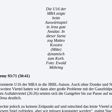
Die U16 der
MBA zeigte
beim
Auswärtsspiel
in Jena gute
Ansätze. In
dieser Szene
zog Matteo
Kossira
(Mitte)
dynamisch
zum Korb.
Foto: Ewald
Möhring
emy 93:71 (50:41)
euformierte U16 der MBA in die JBBL-Saison. Auch ohne Domke und Nik
eiten Viertel hatten wir dann aber große Probleme mit der Ganzfeldp
 Auftaktviertel (26:26) setzten sich die Gastgeber bis zur Pause auf ne
Jena deutlich.
kte jedoch zu keinem Zeitpunkt auf und entschied das letzte Viertel mi
diesem Spiel zufrieden, aber wir müssen konstanter werden“, mahnt St