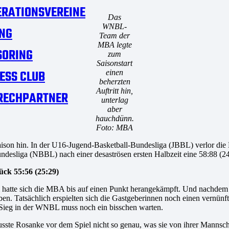
RATIONSVEREINE
Das
WNBL-
NG
Team der
MBA legte
SORING
zum
Saisonstart
ESS CLUB
einen
beherzten
Auftritt hin,
RECHPARTNER
unterlag
aber
hauchdünn.
Foto: MBA
aison hin. In der U16-Jugend-Basketball-Bundesliga (JBBL) verlor di
esliga (NBBL) nach einer desaströsen ersten Halbzeit eine 58:88 (24:
ck 55:56 (25:29)
tel hatte sich die MBA bis auf einen Punkt herangekämpft. Und nachdem
en. Tatsächlich erspielten sich die Gastgeberinnen noch einen vernünft
-Sieg in der WNBL muss noch ein bisschen warten.
usste Rosanke vor dem Spiel nicht so genau, was sie von ihrer Mannsch