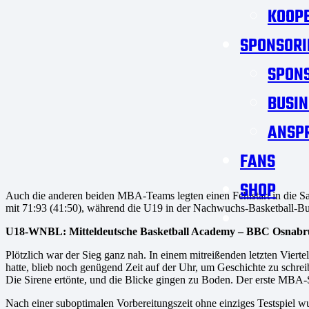
KOOPE
SPONSORI
SPON
BUSIN
ANSP
FANS
SHOP
Auch die anderen beiden MBA-Teams legten einen Fehlstart in die S
mit 71:93 (41:50), während die U19 in der Nachwuchs-Basketball-Bund
U18-WNBL: Mitteldeutsche Basketball Academy – BBC Osnabrü
Plötzlich war der Sieg ganz nah. In einem mitreißenden letzten Vier
hatte, blieb noch genügend Zeit auf der Uhr, um Geschichte zu schreib
Die Sirene ertönte, und die Blicke gingen zu Boden. Der erste MBA
Nach einer suboptimalen Vorbereitungszeit ohne einziges Testspiel w