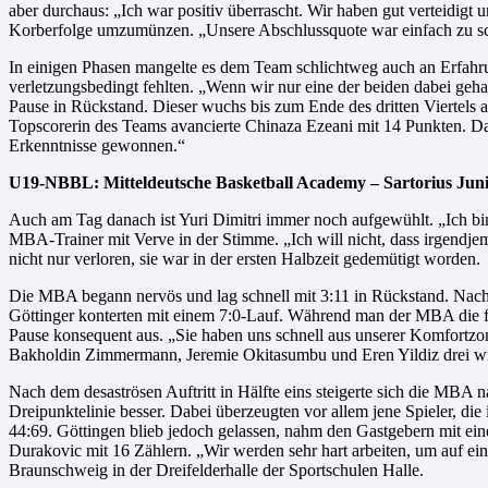
aber durchaus: „Ich war positiv überrascht. Wir haben gut verteidigt
Korberfolge umzumünzen. „Unsere Abschlussquote war einfach zu schl
In einigen Phasen mangelte es dem Team schlichtweg auch an Erfahr
verletzungsbedingt fehlten. „Wenn wir nur eine der beiden dabei geha
Pause in Rückstand. Dieser wuchs bis zum Ende des dritten Viertels a
Topscorerin des Teams avancierte Chinaza Ezeani mit 14 Punkten. Das
Erkenntnisse gewonnen.“
U19-NBBL: Mitteldeutsche Basketball Academy – Sartorius Junio
Auch am Tag danach ist Yuri Dimitri immer noch aufgewühlt. „Ich bin 
MBA-Trainer mit Verve in der Stimme. „Ich will nicht, dass irgendjem
nicht nur verloren, sie war in der ersten Halbzeit gedemütigt worden.
Die MBA begann nervös und lag schnell mit 3:11 in Rückstand. Nach e
Göttinger konterten mit einem 7:0-Lauf. Während man der MBA die feh
Pause konsequent aus. „Sie haben uns schnell aus unserer Komfortzone
Bakholdin Zimmermann, Jeremie Okitasumbu und Eren Yildiz drei wic
Nach dem desaströsen Auftritt in Hälfte eins steigerte sich die MBA n
Dreipunktelinie besser. Dabei überzeugten vor allem jene Spieler, d
44:69. Göttingen blieb jedoch gelassen, nahm den Gastgebern mit e
Durakovic mit 16 Zählern. „Wir werden sehr hart arbeiten, um auf
Braunschweig in der Dreifelderhalle der Sportschulen Halle.