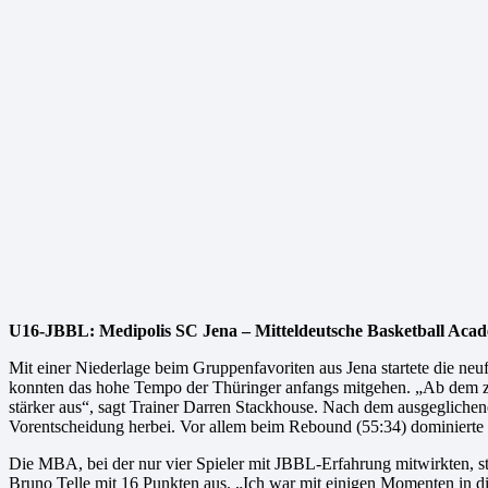
U16-JBBL: Medipolis SC Jena – Mitteldeutsche Basketball Acad
Mit einer Niederlage beim Gruppenfavoriten aus Jena startete die n
konnten das hohe Tempo der Thüringer anfangs mitgehen. „Ab dem zw
stärker aus“, sagt Trainer Darren Stackhouse. Nach dem ausgeglichenen
Vorentscheidung herbei. Vor allem beim Rebound (55:34) dominierte 
Die MBA, bei der nur vier Spieler mit JBBL-Erfahrung mitwirkten, stec
Bruno Telle mit 16 Punkten aus. „Ich war mit einigen Momenten in 