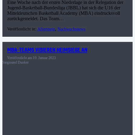
Eine Woche nach der ersten Niederlage in der Relegation der
Jugend-Basketball-Bundesliga (JBBL) hat sich die U16 der
Mitteldeutschen Basketball Academy (MBA) eindrucksvoll
zurückgemeldet. Das Team…
Veröffentlicht in:
Allgemein
,
Nachwuchsnews
MBA-TEAMS VISIEREN HEIMSIEGE AN
Veröffentlicht am
19. Januar 2023
Siegmund Dunker