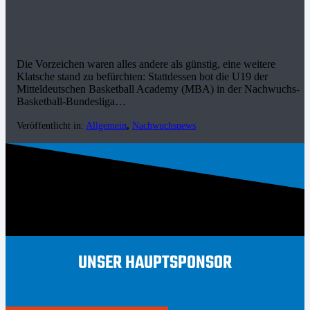
Die Vorzeichen waren alles andere als günstig, eine weitere
Klatsche stand zu befürchten: Stattdessen bot die U19 der
Mitteldeutschen Basketball Academy (MBA) in der Nachwuchs-
Basketball-Bundesliga…
Veröffentlicht in:
Allgemein
,
Nachwuchsnews
UNSER HAUPTSPONSOR