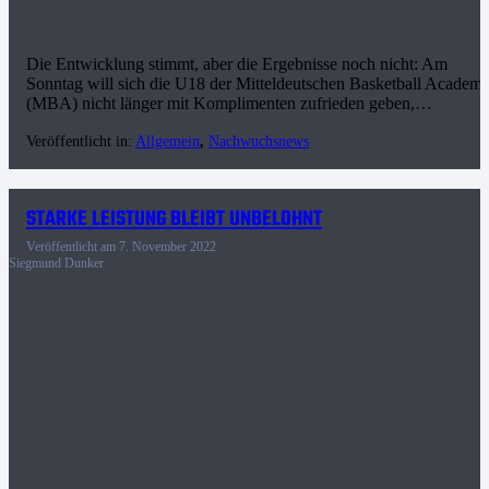
Die Entwicklung stimmt, aber die Ergebnisse noch nicht: Am
Sonntag will sich die U18 der Mitteldeutschen Basketball Academ
(MBA) nicht länger mit Komplimenten zufrieden geben,…
Veröffentlicht in:
Allgemein
,
Nachwuchsnews
STARKE LEISTUNG BLEIBT UNBELOHNT
Veröffentlicht am
7. November 2022
Siegmund Dunker