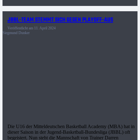
JBBL-TEAM STEMMT SICH GEGEN PLAYOFF-AUS
Veröffentlicht am
11. April 2024
Siegmund Dunker
Die U16 der Mitteldeutschen Basketball Academy (MBA) hat in
dieser Saison in der Jugend-Basketball-Bundesliga (JBBL) oft
begeistert. Nun steht die Mannschaft von Trainer Darren