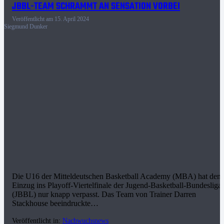
JBBL-TEAM SCHRAMMT AN SENSATION VORBEI
Veröffentlicht am
15. April 2024
Siegmund Dunker
Die U16 der Mitteldeutschen Basketball Academy (MBA) hat den
Einzug ins Playoff-Viertelfinale der Jugend-Basketball-Bundesliga
(JBBL) nur knapp verpasst. Das Team von Trainer Darren
Stackhouse beeindruckte…
Veröffentlicht in:
Nachwuchsnews