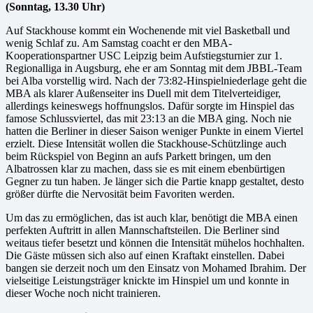
(Sonntag, 13.30 Uhr)
Auf Stackhouse kommt ein Wochenende mit viel Basketball und
wenig Schlaf zu. Am Samstag coacht er den MBA-
Kooperationspartner USC Leipzig beim Aufstiegsturnier zur 1.
Regionalliga in Augsburg, ehe er am Sonntag mit dem JBBL-Team
bei Alba vorstellig wird. Nach der 73:82-Hinspielniederlage geht die
MBA als klarer Außenseiter ins Duell mit dem Titelverteidiger,
allerdings keineswegs hoffnungslos. Dafür sorgte im Hinspiel das
famose Schlussviertel, das mit 23:13 an die MBA ging. Noch nie
hatten die Berliner in dieser Saison weniger Punkte in einem Viertel
erzielt. Diese Intensität wollen die Stackhouse-Schützlinge auch
beim Rückspiel von Beginn an aufs Parkett bringen, um den
Albatrossen klar zu machen, dass sie es mit einem ebenbürtigen
Gegner zu tun haben. Je länger sich die Partie knapp gestaltet, desto
größer dürfte die Nervosität beim Favoriten werden.
Um das zu ermöglichen, das ist auch klar, benötigt die MBA einen
perfekten Auftritt in allen Mannschaftsteilen. Die Berliner sind
weitaus tiefer besetzt und können die Intensität mühelos hochhalten.
Die Gäste müssen sich also auf einen Kraftakt einstellen. Dabei
bangen sie derzeit noch um den Einsatz von Mohamed Ibrahim. Der
vielseitige Leistungsträger knickte im Hinspiel um und konnte in
dieser Woche noch nicht trainieren.