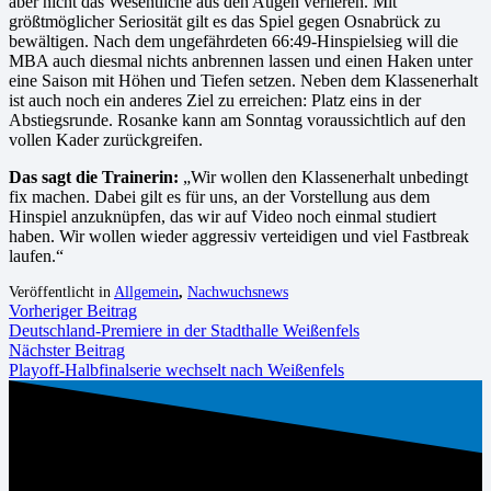
aber nicht das Wesentliche aus den Augen verlieren. Mit
größtmöglicher Seriosität gilt es das Spiel gegen Osnabrück zu
bewältigen. Nach dem ungefährdeten 66:49-Hinspielsieg will die
MBA auch diesmal nichts anbrennen lassen und einen Haken unter
eine Saison mit Höhen und Tiefen setzen. Neben dem Klassenerhalt
ist auch noch ein anderes Ziel zu erreichen: Platz eins in der
Abstiegsrunde. Rosanke kann am Sonntag voraussichtlich auf den
vollen Kader zurückgreifen.
Das sagt die Trainerin:
„Wir wollen den Klassenerhalt unbedingt
fix machen. Dabei gilt es für uns, an der Vorstellung aus dem
Hinspiel anzuknüpfen, das wir auf Video noch einmal studiert
haben. Wir wollen wieder aggressiv verteidigen und viel Fastbreak
laufen.“
Veröffentlicht in
Allgemein
,
Nachwuchsnews
Vorheriger Beitrag
Deutschland-Premiere in der Stadthalle Weißenfels
Nächster Beitrag
Playoff-Halbfinalserie wechselt nach Weißenfels