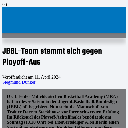
JBBL-Team stemmt sich gegen
Playoff-Aus
Veröffentlicht am
11. April 2024
Siegmund Dunker
Die U16 der Mitteldeutschen Basketball Academy (MBA)
hat in dieser Saison in der Jugend-Basketball-Bundesliga
(JBBL) oft begeistert. Nun steht die Mannschaft von
Trainer Darren Stackhouse vor ihrer schwersten Prüfung.
Im Rückspiel des Playoff-Achtelfinales benötigt sie am
Sonntag (13.30 Uhr) bei Titelverteidiger Alba Berlin einen
Sieg mit mindestens neun Punkten Differenz, um diese