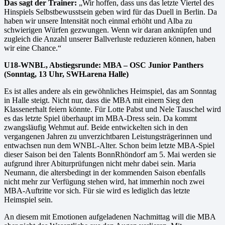
Das sagt der Trainer:
„Wir hoffen, dass uns das letzte Viertel des
Hinspiels Selbstbewusstsein geben wird für das Duell in Berlin. Da
haben wir unsere Intensität noch einmal erhöht und Alba zu
schwierigen Würfen gezwungen. Wenn wir daran anknüpfen und
zugleich die Anzahl unserer Ballverluste reduzieren können, haben
wir eine Chance.“
U18-WNBL, Abstiegsrunde: MBA – OSC Junior Panthers
(Sonntag, 13 Uhr, SWH.arena Halle)
Es ist alles andere als ein gewöhnliches Heimspiel, das am Sonntag
in Halle steigt. Nicht nur, dass die MBA mit einem Sieg den
Klassenerhalt feiern könnte. Für Lotte Pabst und Nele Tauschel wird
es das letzte Spiel überhaupt im MBA-Dress sein. Da kommt
zwangsläufig Wehmut auf. Beide entwickelten sich in den
vergangenen Jahren zu unverzichtbaren Leistungsträgerinnen und
entwachsen nun dem WNBL-Alter. Schon beim letzte MBA-Spiel
dieser Saison bei den Talents BonnRhöndorf am 5. Mai werden sie
aufgrund ihrer Abiturprüfungen nicht mehr dabei sein. Maria
Neumann, die altersbedingt in der kommenden Saison ebenfalls
nicht mehr zur Verfügung stehen wird, hat immerhin noch zwei
MBA-Auftritte vor sich. Für sie wird es lediglich das letzte
Heimspiel sein.
An diesem mit Emotionen aufgeladenen Nachmittag will die MBA