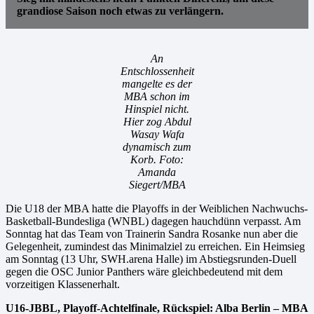
grandiose Saison noch etwas zu verlängern.
An
Entschlossenheit
mangelte es der
MBA schon im
Hinspiel nicht.
Hier zog Abdul
Wasay Wafa
dynamisch zum
Korb. Foto:
Amanda
Siegert/MBA
Die U18 der MBA hatte die Playoffs in der Weiblichen Nachwuchs-
Basketball-Bundesliga (WNBL) dagegen hauchdünn verpasst. Am
Sonntag hat das Team von Trainerin Sandra Rosanke nun aber die
Gelegenheit, zumindest das Minimalziel zu erreichen. Ein Heimsieg
am Sonntag (13 Uhr, SWH.arena Halle) im Abstiegsrunden-Duell
gegen die OSC Junior Panthers wäre gleichbedeutend mit dem
vorzeitigen Klassenerhalt.
U16-JBBL, Playoff-Achtelfinale, Rückspiel: Alba Berlin – MBA