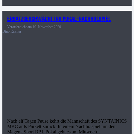
ERSATZGESCHWÄCHT INS POKAL-NACHHOLSPIEL
Veröffentlicht am
10. November 2020
Dino Reisner
Nach elf Tagen Pause kehrt die Mannschaft des SYNTAINICS
MBC aufs Parkett zurück. In einem Nachholspiel um den
MagentaSport BBL Pokal geht es am Mittwoch…