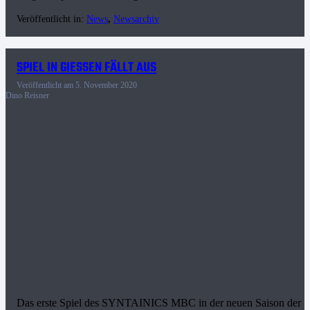
Veröffentlicht in:
News
,
Newsarchiv
SPIEL IN GIESSEN FÄLLT AUS
Veröffentlicht am
5. November 2020
Dino Reisner
Das erste Spiel des SYNTAINICS MBC in der neuen Saison der