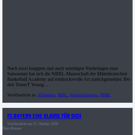
Nach zwei knappen und auch unnötigen Niederlagen zum
Saisonstart hat sich die NBBL-Mannschaft der Mitteldeutschen
Basketball Academy auf eindrucksvolle Art zurückgemeldet: Bei
den TenneT Young…
Veröffentlicht in:
Allgemein
,
JBBL
,
Nachwuchsnews
,
NBBL
FC BAYERN EINE KLASSE FÜR SICH
Veröffentlicht am
25. Oktober 2020
Dino Reisner