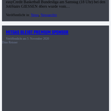
easyCredit Basketball Bundesliga am Samstag (18 Uhr) bei den
JobStairs GIESSEN 46ers wurde vom…
Veröffentlicht in:
News
,
Newsarchiv
MITGAS BLEIBT PREMIUM SPONSOR
Veröffentlicht am
5. November 2020
Dino Reisner