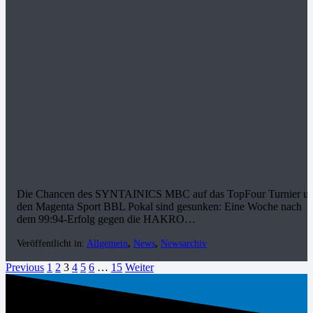
Die Chancen des SYNTAINICS MBC auf das TopFour Turnier u
den Magenta Sport BBL Pokal sind gesunken: Eine Woche nach
dem 99:94-Erfolg gegen die HAKRO…
Veröffentlicht in:
Allgemein
,
News
,
Newsarchiv
Previous
1
2
3
4
5
6
…
15
Weiter