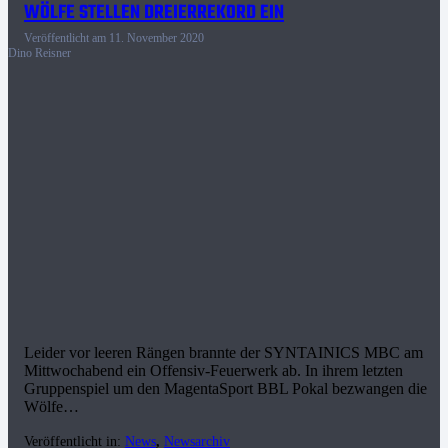
WÖLFE STELLEN DREIERREKORD EIN
Veröffentlicht am
11. November 2020
Dino Reisner
Leider vor leeren Rängen brannte der SYNTAINICS MBC am
Mittwochabend ein Offensiv-Feuerwerk ab. In ihrem letzten
Gruppenspiel um den MagentaSport BBL Pokal bezwangen die
Wölfe…
Veröffentlicht in:
News
,
Newsarchiv