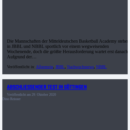
Die Mannschaften der Mitteldeutschen Basketball Academy stehen
in JBBL und NBBL sportlich vor einem wegweisenden
Wochenende, doch die größte Herausforderung wartet erst danach:
Aufgrund der…
Veröffentlicht in:
Allgemein
,
JBBL
,
Nachwuchsnews
,
NBBL
ABSCHLIESSENDER TEST IN GÖTTINGEN
Veröffentlicht am
29. Oktober 2020
Dino Reisner