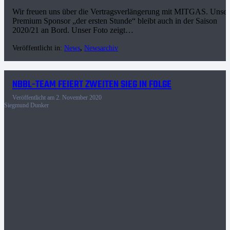
Wir freuen uns über die Vertragsverlängerung mit MITGAS. Unser
Premium Sponsor „der ersten Stunde“ bleibt auch in der Saison
2020/21 an Bord. Unser Foto zeigt…
Veröffentlicht in:
News
,
Newsarchiv
NBBL-TEAM FEIERT ZWEITEN SIEG IN FOLGE
Veröffentlicht am
2. November 2020
Siegmund Dunker