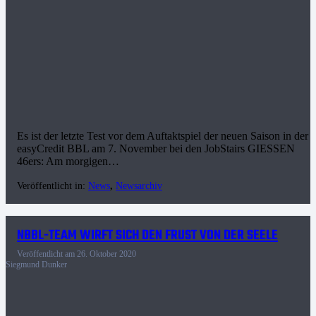
Es ist der letzte Test vor dem Auftaktspiel der neuen Saison in der
easyCredit BBL am 7. November bei den JobStairs GIESSEN
46ers: Am morgigen…
Veröffentlicht in:
News
,
Newsarchiv
NBBL-TEAM WIRFT SICH DEN FRUST VON DER SEELE
Veröffentlicht am
26. Oktober 2020
Siegmund Dunker