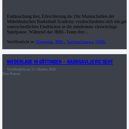
Enttäuschung hier, Erleichterung da: Die Mannschaften der
Mitteldeutschen Basketball Academy verabschiedeten sich mit gan
unterschiedlichen Eindrücken in die mindestens vierwöchige
Spielpause. Während das JBBL-Team den…
Veröffentlicht in:
Allgemein
,
JBBL
,
Nachwuchsnews
,
NBBL
NIEDERLAGE IN GÖTTINGEN – RADOSAVLJEVIC GEHT
Veröffentlicht am
31. Oktober 2020
Dino Reisner