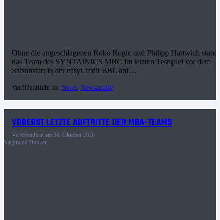
Ohne die angeschlagenen Roko Rogic und Philipp Hartwich stand
das Team des SYNTAINICS MBC im letzten Testspiel vor dem
Saisonstart in der easyCredit BBL auf…
Veröffentlicht in:
News
,
Newsarchiv
VORERST LETZTE AUFTRITTE DER MBA-TEAMS
Veröffentlicht am
30. Oktober 2020
Siegmund Dunker