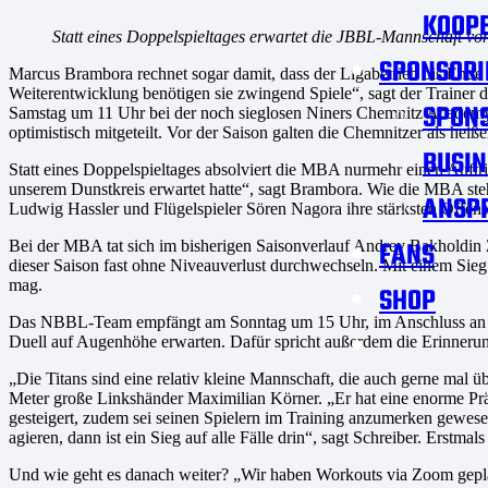
KOOPE
Statt eines Doppelspieltages erwartet die JBBL-Mannschaft von 
SPONSORI
Marcus Brambora rechnet sogar damit, dass der Ligabetrieb bis Ende de
Weiterentwicklung benötigen sie zwingend Spiele“, sagt der Trainer
SPON
Samstag um 11 Uhr bei der noch sieglosen Niners Chemnitz Academy 
optimistisch mitgeteilt. Vor der Saison galten die Chemnitzer als heiß
BUSIN
Statt eines Doppelspieltages absolviert die MBA nurmehr einen Auftri
unserem Dunstkreis erwartet hatte“, sagt Brambora. Wie die MBA stehe
ANSP
Ludwig Hassler und Flügelspieler Sören Nagora ihre stärksten Offen
FANS
Bei der MBA tat sich im bisherigen Saisonverlauf Andrey Bakholdin 
dieser Saison fast ohne Niveauverlust durchwechseln. Mit einem Sieg
mag.
SHOP
Das NBBL-Team empfängt am Sonntag um 15 Uhr, im Anschluss an den
Duell auf Augenhöhe erwarten. Dafür spricht außerdem die Erinneru
„Die Titans sind eine relativ kleine Mannschaft, die auch gerne mal ü
Meter große Linkshänder Maximilian Körner. „Er hat eine enorme Präs
gesteigert, zudem sei seinen Spielern im Training anzumerken gewes
agieren, dann ist ein Sieg auf alle Fälle drin“, sagt Schreiber. Erstm
Und wie geht es danach weiter? „Wir haben Workouts via Zoom gepla