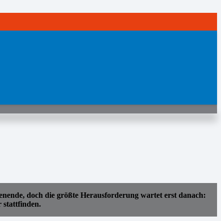
ende, doch die größte Herausforderung wartet erst danach:
stattfinden.