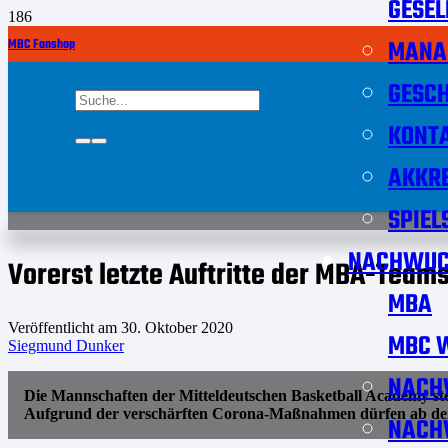
GESEL
MANA
MBC Fanshop
GESCH
KONT
AKKRE
SPIEL
NACHWUC
Vorerst letzte Auftritte der MBA-Team
MBA
Veröffentlicht am
30. Oktober 2020
MBC W
Siegmund Dunker
NACH
Die Mannschaften der Mitteldeutschen Basketball Academy s
Aufgrund der verschärften Corona-Maßnahmen dürfen ab dem 
NACH