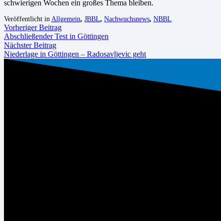
schwierigen Wochen ein großes Thema bleiben.
Veröffentlicht in
Allgemein
,
JBBL
,
Nachwuchsnews
,
NBBL
Vorheriger Beitrag
Abschließender Test in Göttingen
Nächster Beitrag
Niederlage in Göttingen – Radosavljevic geht