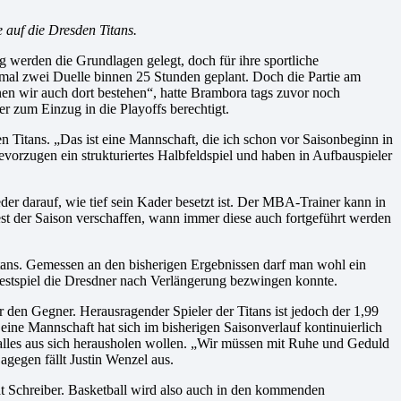
 auf die Dresden Titans.
ng werden die Grundlagen gelegt, doch für ihre sportliche
mal zwei Duelle binnen 25 Stunden geplant. Doch die Partie am
n wir auch dort bestehen“, hatte Brambora tags zuvor noch
er zum Einzug in die Playoffs berechtigt.
n Titans. „Das ist eine Mannschaft, die ich schon vor Saisonbeginn in
evorzugen ein strukturiertes Halbfeldspiel und haben in Aufbauspieler
r darauf, wie tief sein Kader besetzt ist. Der MBA-Trainer kann in
st der Saison verschaffen, wann immer diese auch fortgeführt werden
ans. Gemessen an den bisherigen Ergebnissen darf man wohl ein
estspiel die Dresdner nach Verlängerung bezwingen konnte.
r den Gegner. Herausragender Spieler der Titans ist jedoch der 1,99
ine Mannschaft hat sich im bisherigen Saisonverlauf kontinuierlich
 alles aus sich herausholen wollen. „Wir müssen mit Ruhe und Geduld
Dagegen fällt Justin Wenzel aus.
 Schreiber. Basketball wird also auch in den kommenden