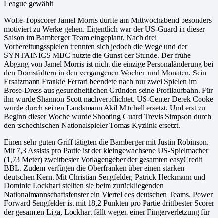
League gewählt.
Wölfe-Topscorer Jamel Morris dürfte am Mittwochabend besonders
motiviert zu Werke gehen. Eigentlich war der US-Guard in dieser
Saison im Bamberger Team eingeplant. Nach drei
Vorbereitungsspielen trennten sich jedoch die Wege und der
SYNTAINICS MBC nutzte die Gunst der Stunde. Der frühe
Abgang von Jamel Morris ist nicht die einzige Personaländerung bei
den Domstädtern in den vergangenen Wochen und Monaten. Sein
Ersatzmann Frankie Ferrari beendete nach nur zwei Spielen im
Brose-Dress aus gesundheitlichen Gründen seine Profilaufbahn. Für
ihn wurde Shannon Scott nachverpflichtet. US-Center Derek Cooke
wurde durch seinen Landsmann Akil Mitchell ersetzt. Und erst zu
Beginn dieser Woche wurde Shooting Guard Trevis Simpson durch
den tschechischen Nationalspieler Tomas Kyzlink ersetzt.
Einen sehr guten Griff tätigten die Bamberger mit Justin Robinson.
Mit 7,3 Assists pro Partie ist der kleingewachsene US-Spielmacher
(1,73 Meter) zweitbester Vorlagengeber der gesamten easyCredit
BBL. Zudem verfügen die Oberfranken über einen starken
deutschen Kern. Mit Christian Sengfelder, Patrick Heckmann und
Dominic Lockhart stellten sie beim zurückliegenden
Nationalmannschaftsfenster ein Viertel des deutschen Teams. Power
Forward Sengfelder ist mit 18,2 Punkten pro Partie drittbester Scorer
der gesamten Liga, Lockhart fällt wegen einer Fingerverletzung für