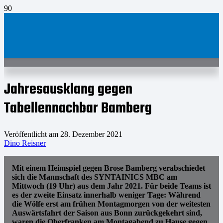
Jahresausklang gegen
Tabellennachbar Bamberg
Veröffentlicht am
28. Dezember 2021
Dino Reisner
Mit einem Heimspiel gegen Brose Bamberg verabschiedet
sich die Mannschaft des SYNTAINICS MBC am
Mittwoch (19 Uhr) aus dem Jahr 2021. Für beide Teams ist
es der zweite Einsatz innerhalb weniger Tage: Während
die Wölfe erst am frühen Montagmorgen von der weitesten
Auswärtsfahrt der Saison aus Bonn zurückgekehrt sind,
waren die Oberfranken am Montagabend zu Hause gegen