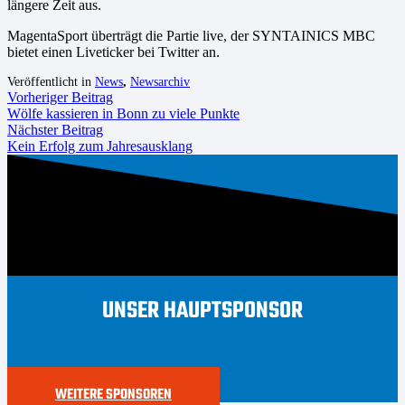
längere Zeit aus.
MagentaSport überträgt die Partie live, der SYNTAINICS MBC
bietet einen Liveticker bei Twitter an.
Veröffentlicht in
News
,
Newsarchiv
Vorheriger Beitrag
Wölfe kassieren in Bonn zu viele Punkte
Nächster Beitrag
Kein Erfolg zum Jahresausklang
UNSER HAUPTSPONSOR
WEITERE SPONSOREN