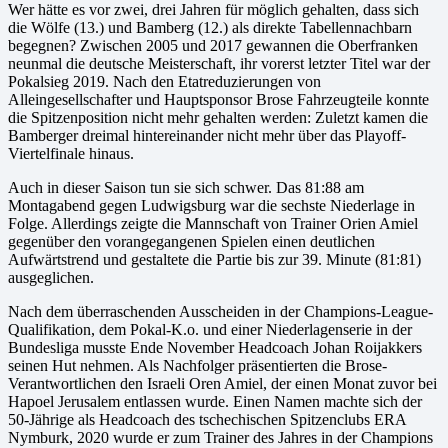
Wer hätte es vor zwei, drei Jahren für möglich gehalten, dass sich
die Wölfe (13.) und Bamberg (12.) als direkte Tabellennachbarn
begegnen? Zwischen 2005 und 2017 gewannen die Oberfranken
neunmal die deutsche Meisterschaft, ihr vorerst letzter Titel war der
Pokalsieg 2019. Nach den Etatreduzierungen von
Alleingesellschafter und Hauptsponsor Brose Fahrzeugteile konnte
die Spitzenposition nicht mehr gehalten werden: Zuletzt kamen die
Bamberger dreimal hintereinander nicht mehr über das Playoff-
Viertelfinale hinaus.
Auch in dieser Saison tun sie sich schwer. Das 81:88 am
Montagabend gegen Ludwigsburg war die sechste Niederlage in
Folge. Allerdings zeigte die Mannschaft von Trainer Orien Amiel
gegenüber den vorangegangenen Spielen einen deutlichen
Aufwärtstrend und gestaltete die Partie bis zur 39. Minute (81:81)
ausgeglichen.
Nach dem überraschenden Ausscheiden in der Champions-League-
Qualifikation, dem Pokal-K.o. und einer Niederlagenserie in der
Bundesliga musste Ende November Headcoach Johan Roijakkers
seinen Hut nehmen. Als Nachfolger präsentierten die Brose-
Verantwortlichen den Israeli Oren Amiel, der einen Monat zuvor bei
Hapoel Jerusalem entlassen wurde. Einen Namen machte sich der
50-Jährige als Headcoach des tschechischen Spitzenclubs ERA
Nymburk, 2020 wurde er zum Trainer des Jahres in der Champions