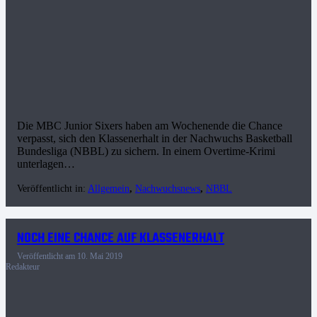
Die MBC Junior Sixers haben am Wochenende die Chance
verpasst, sich den Klassenerhalt in der Nachwuchs Basketball
Bundesliga (NBBL) zu sichern. In einem Overtime-Krimi
unterlagen…
Veröffentlicht in:
Allgemein
,
Nachwuchsnews
,
NBBL
NOCH EINE CHANCE AUF KLASSENERHALT
Veröffentlicht am
10. Mai 2019
Redakteur