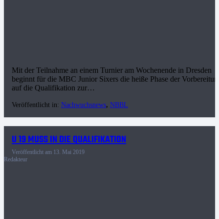
Mit der Teilnahme an einem Turnier am Wochenende in Dresden
beginnt für die MBC Junior Sixers die heiße Phase der Vorbereitun
auf die Qualifikation zur…
Veröffentlicht in:
Nachwuchsnews
,
NBBL
U 19 MUSS IN DIE QUALIFIKATION
Veröffentlicht am
13. Mai 2019
Redakteur