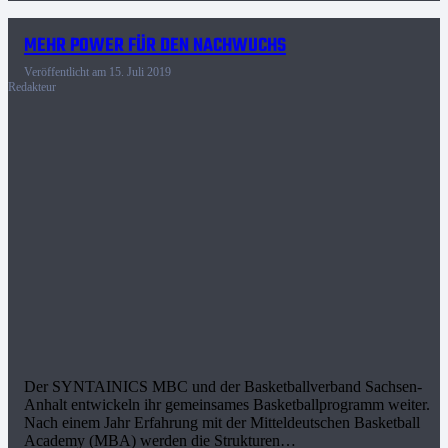
MEHR POWER FÜR DEN NACHWUCHS
Veröffentlicht am
15. Juli 2019
Redakteur
Der SYNTAINICS MBC und der Basketballverband Sachsen-
Anhalt entwickeln ihr gemeinsames Basketballprogramm weiter.
Nach einem Jahr Erfahrung mit der Mitteldeutschen Basketball
Academy (MBA) werden die Strukturen…