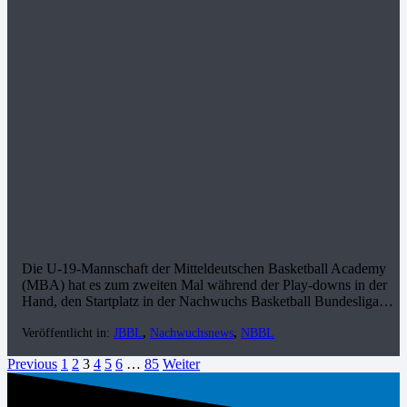
Die U-19-Mannschaft der Mitteldeutschen Basketball Academy
(MBA) hat es zum zweiten Mal während der Play-downs in der
Hand, den Startplatz in der Nachwuchs Basketball Bundesliga…
Veröffentlicht in:
JBBL
,
Nachwuchsnews
,
NBBL
Previous
1
2
3
4
5
6
…
85
Weiter