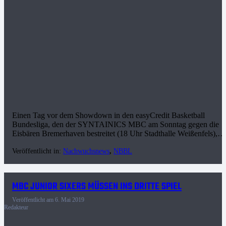
Einen Tag vor dem Showdown in den easyCredit Basketball
Bundesliga, den der SYNTAINICS MBC am Sonntag gegen die
Eisbären Bremerhaven bestreitet (18 Uhr Stadthalle Weißenfels),…
Veröffentlicht in:
Nachwuchsnews
,
NBBL
MBC JUNIOR SIXERS MÜSSEN INS DRITTE SPIEL
Veröffentlicht am
6. Mai 2019
Redakteur