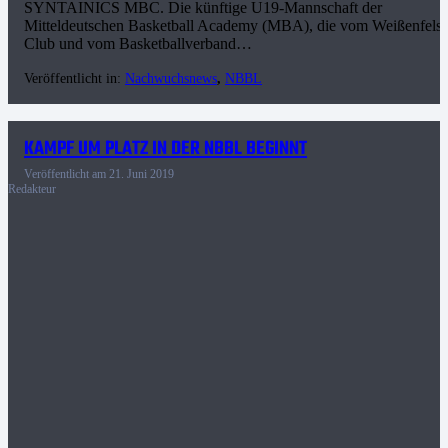
SYNTAINICS MBC. Die künftige U19-Mannschaft der
Mitteldeutschen Basketball Academy (MBA), die vom Weißenfelse
Club und vom Basketballverband…
Veröffentlicht in:
Nachwuchsnews
,
NBBL
KAMPF UM PLATZ IN DER NBBL BEGINNT
Veröffentlicht am
21. Juni 2019
Redakteur