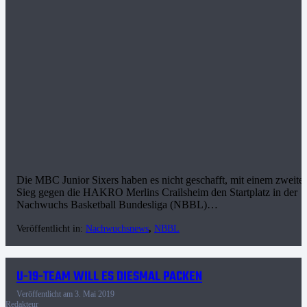
Die MBC Junior Sixers haben es nicht geschafft, mit einem zweite
Sieg gegen die HAKRO Merlins Crailsheim den Startplatz in der
Nachwuchs Basketball Bundesliga (NBBL)…
Veröffentlicht in:
Nachwuchsnews
,
NBBL
U-19-TEAM WILL ES DIESMAL PACKEN
Veröffentlicht am
3. Mai 2019
Redakteur