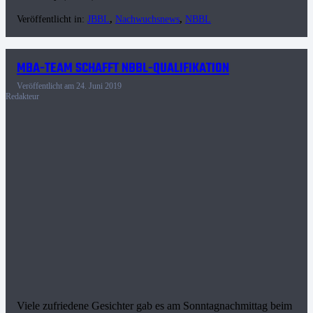
Veröffentlicht in:
JBBL
,
Nachwuchsnews
,
NBBL
MBA-TEAM SCHAFFT NBBL-QUALIFIKATION
Veröffentlicht am
24. Juni 2019
Redakteur
Viele zufriedene Gesichter gab es am Sonntagnachmittag beim