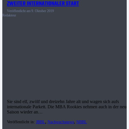
ZWEITER INTERNATIONALER START
Veröffentlicht am
9. Oktober 2019
Redakteur
Sie sind elf, zwölf und dreizehn Jahre alt und wagen sich aufs
internationale Parkett. Die MBA Rookies nehmen auch in der neue
Saison wieder an…
Veröffentlicht in:
JBBL
,
Nachwuchsnews
,
NBBL