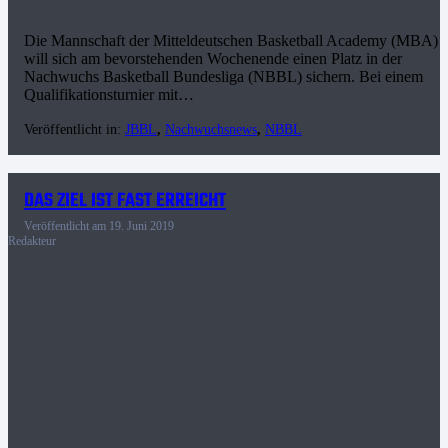
Die Mannschaft der Mitteldeutschen Basketball Academy (MBA)
will sich am bevorstehenden Wochenende einen Platz in der
Nachwuchs Basketball Bundesliga (NBBL) sichern. Bei einem
Qualifikationsturnier mit…
Veröffentlicht in:
JBBL
,
Nachwuchsnews
,
NBBL
DAS ZIEL IST FAST ERREICHT
Veröffentlicht am
19. Juni 2019
Redakteur