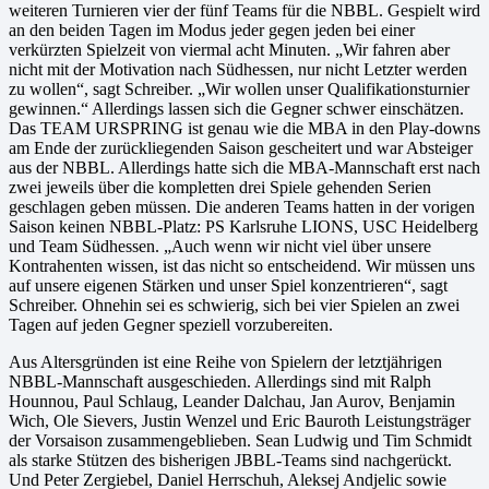
weiteren Turnieren vier der fünf Teams für die NBBL. Gespielt wird
an den beiden Tagen im Modus jeder gegen jeden bei einer
verkürzten Spielzeit von viermal acht Minuten. „Wir fahren aber
nicht mit der Motivation nach Südhessen, nur nicht Letzter werden
zu wollen“, sagt Schreiber. „Wir wollen unser Qualifikationsturnier
gewinnen.“ Allerdings lassen sich die Gegner schwer einschätzen.
Das TEAM URSPRING ist genau wie die MBA in den Play-downs
am Ende der zurückliegenden Saison gescheitert und war Absteiger
aus der NBBL. Allerdings hatte sich die MBA-Mannschaft erst nach
zwei jeweils über die kompletten drei Spiele gehenden Serien
geschlagen geben müssen. Die anderen Teams hatten in der vorigen
Saison keinen NBBL-Platz: PS Karlsruhe LIONS, USC Heidelberg
und Team Südhessen. „Auch wenn wir nicht viel über unsere
Kontrahenten wissen, ist das nicht so entscheidend. Wir müssen uns
auf unsere eigenen Stärken und unser Spiel konzentrieren“, sagt
Schreiber. Ohnehin sei es schwierig, sich bei vier Spielen an zwei
Tagen auf jeden Gegner speziell vorzubereiten.
Aus Altersgründen ist eine Reihe von Spielern der letztjährigen
NBBL-Mannschaft ausgeschieden. Allerdings sind mit Ralph
Hounnou, Paul Schlaug, Leander Dalchau, Jan Aurov, Benjamin
Wich, Ole Sievers, Justin Wenzel und Eric Bauroth Leistungsträger
der Vorsaison zusammengeblieben. Sean Ludwig und Tim Schmidt
als starke Stützen des bisherigen JBBL-Teams sind nachgerückt.
Und Peter Zergiebel, Daniel Herrschuh, Aleksej Andjelic sowie