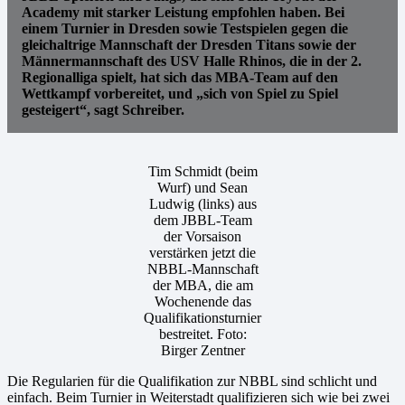
Academy mit starker Leistung empfohlen haben. Bei
einem Turnier in Dresden sowie Testspielen gegen die
gleichaltrige Mannschaft der Dresden Titans sowie der
Männermannschaft des USV Halle Rhinos, die in der 2.
Regionalliga spielt, hat sich das MBA-Team auf den
Wettkampf vorbereitet, und „sich von Spiel zu Spiel
gesteigert“, sagt Schreiber.
Tim Schmidt (beim
Wurf) und Sean
Ludwig (links) aus
dem JBBL-Team
der Vorsaison
verstärken jetzt die
NBBL-Mannschaft
der MBA, die am
Wochenende das
Qualifikationsturnier
bestreitet. Foto:
Birger Zentner
Die Regularien für die Qualifikation zur NBBL sind schlicht und
einfach. Beim Turnier in Weiterstadt qualifizieren sich wie bei zwei