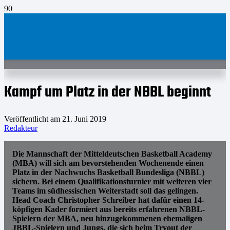
Kampf um Platz in der NBBL beginnt
Veröffentlicht am
21. Juni 2019
Redakteur
Die Mannschaft der Mitteldeutschen Basketball Academy
(MBA) will sich am bevorstehenden Wochenende einen
Platz in der Nachwuchs Basketball Bundesliga (NBBL)
sichern. Bei einem Qualifikationsturnier mit weiteren vier
Teams im südhessischen Weiterstadt soll das gelingen.
Head Coach Christopher Schreiber hat dafür einen 14-
köpfigen Kader formiert aus bereits erfahrenen NBBL-
Spielern der MBA, neu hinzugekommenen ehemaligen
JBBL-Spielern und Jungs, die sich beim Tryout der