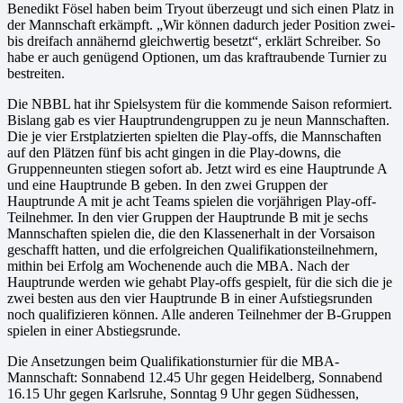
Benedikt Fösel haben beim Tryout überzeugt und sich einen Platz in
der Mannschaft erkämpft. „Wir können dadurch jeder Position zwei-
bis dreifach annähernd gleichwertig besetzt“, erklärt Schreiber. So
habe er auch genügend Optionen, um das kraftraubende Turnier zu
bestreiten.
Die NBBL hat ihr Spielsystem für die kommende Saison reformiert.
Bislang gab es vier Hauptrundengruppen zu je neun Mannschaften.
Die je vier Erstplatzierten spielten die Play-offs, die Mannschaften
auf den Plätzen fünf bis acht gingen in die Play-downs, die
Gruppenneunten stiegen sofort ab. Jetzt wird es eine Hauptrunde A
und eine Hauptrunde B geben. In den zwei Gruppen der
Hauptrunde A mit je acht Teams spielen die vorjährigen Play-off-
Teilnehmer. In den vier Gruppen der Hauptrunde B mit je sechs
Mannschaften spielen die, die den Klassenerhalt in der Vorsaison
geschafft hatten, und die erfolgreichen Qualifikationsteilnehmern,
mithin bei Erfolg am Wochenende auch die MBA. Nach der
Hauptrunde werden wie gehabt Play-offs gespielt, für die sich die je
zwei besten aus den vier Hauptrunde B in einer Aufstiegsrunden
noch qualifizieren können. Alle anderen Teilnehmer der B-Gruppen
spielen in einer Abstiegsrunde.
Die Ansetzungen beim Qualifikationsturnier für die MBA-
Mannschaft: Sonnabend 12.45 Uhr gegen Heidelberg, Sonnabend
16.15 Uhr gegen Karlsruhe, Sonntag 9 Uhr gegen Südhessen,