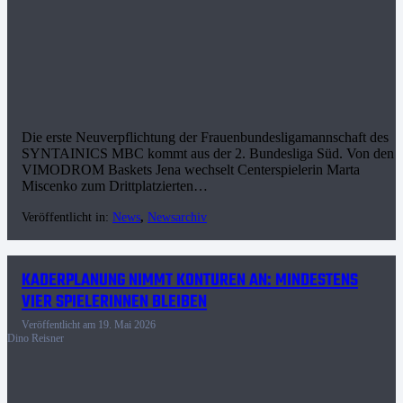
Die erste Neuverpflichtung der Frauenbundesligamannschaft des
SYNTAINICS MBC kommt aus der 2. Bundesliga Süd. Von den
VIMODROM Baskets Jena wechselt Centerspielerin Marta
Miscenko zum Drittplatzierten…
Veröffentlicht in:
News
,
Newsarchiv
KADERPLANUNG NIMMT KONTUREN AN: MINDESTENS
VIER SPIELERINNEN BLEIBEN
Veröffentlicht am
19. Mai 2026
Dino Reisner