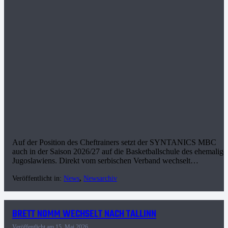
Auf der Position des Cheftrainers setzt der SYNTANICS MBC
auch in der Saison 2026/27 auf die Basketballschule des ehemalige
Jugoslawiens. Direkt vom serbischen Verband wechselt…
Veröffentlicht in:
News
,
Newsarchiv
BRETT NOMM WECHSELT NACH TALLINN
Veröffentlicht am
15. Mai 2026