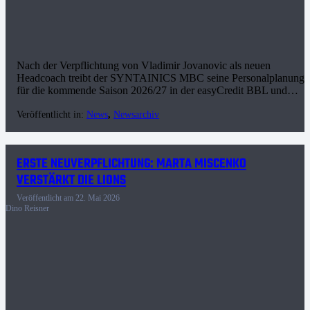
Nach der Verpflichtung von Vladimir Jovanovic als neuen
Headcoach treibt der SYNTAINICS MBC seine Personalplanunge
für die kommende Saison 2026/27 in der easyCredit BBL und…
Veröffentlicht in:
News
,
Newsarchiv
ERSTE NEUVERPFLICHTUNG: MARTA MISCENKO
VERSTÄRKT DIE LIONS
Veröffentlicht am
22. Mai 2026
Dino Reisner