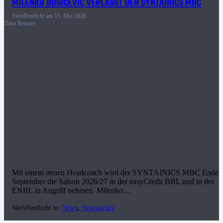
MILENKO BOGICEVIC VERLÄSST DEN SYNTAINICS MBC
Veröffentlicht am
13. Mai 2026
Dino Reisner
Mit einem neuen Headcoach wird der SYNTAINICS MBC Ende
September die Saison 2026/27 in der easyCredit BBL und in der
ENBL in Angriff nehmen. Milenko…
Veröffentlicht in:
News
,
Newsarchiv