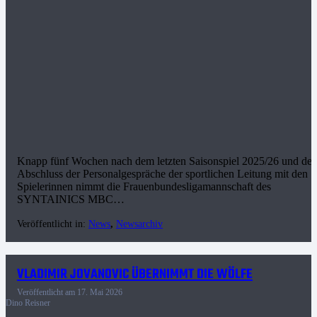
Knapp fünf Wochen nach dem letzten Saisonspiel 2025/26 und de
Abschluss der Personalgespräche der sportlichen Leitung mit den
Spielerinnen nimmt die Frauenbundesligamannschaft des
SYNTAINICS MBC…
Veröffentlicht in:
News
,
Newsarchiv
VLADIMIR JOVANOVIC ÜBERNIMMT DIE WÖLFE
Veröffentlicht am
17. Mai 2026
Dino Reisner