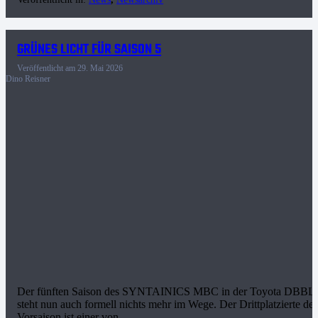
GRÜNES LICHT FÜR SAISON 5
Veröffentlicht am
29. Mai 2026
Dino Reisner
Der fünften Saison des SYNTAINICS MBC in der Toyota DBBL
steht nun auch formell nichts mehr im Wege. Der Drittplatzierte der
Vorsaison ist einer von…