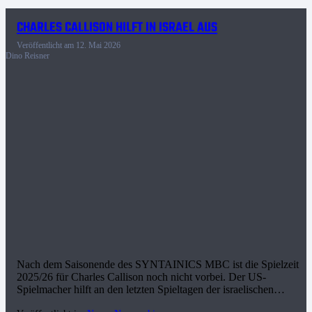
CHARLES CALLISON HILFT IN ISRAEL AUS
Veröffentlicht am
12. Mai 2026
Dino Reisner
Nach dem Saisonende des SYNTAINICS MBC ist die Spielzeit
2025/26 für Charles Callison noch nicht vorbei. Der US-
Spielmacher hilft an den letzten Spieltagen der israelischen…