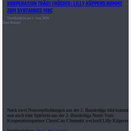
KOOPERATION TRÄGT FRÜCHTE: LILLY KÜPPERS KOMMT
ZUM SYNTAINICS MBC
Veröffentlicht am
2. Juni 2026
Dino Reisner
Nach zwei Neuverpflichtungen aus der 2. Bundesliga Süd kommt
nun auch eine Spielerin aus der 2. Bundesliga Nord: Vom
Kooperationspartner ChemCats Chemnitz wechselt Lilly Küppers
Veröffentlicht in:
News
,
Newsarchiv