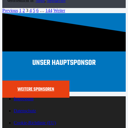
Veröffentlicht in:
News
,
Newsarchiv
Previous
1
2
3
4
5
6
…
144
Weiter
UNSER HAUPTSPONSOR
WEITERE SPONSOREN
Impressum
Datenschutz
Cookie-Richtlinie (EU)