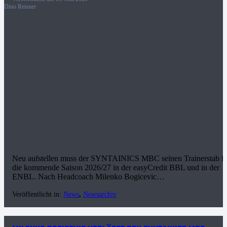
Dino Reisner
Neu aufstellen muss der SYNTAINICS MBC seinen Trainerstab fü
die kommende Saison 2026/27 in der easyCredit BBL und in der
ENBL. Nach Headcoach Milenko Bogicevic…
Veröffentlicht in:
News
,
Newsarchiv