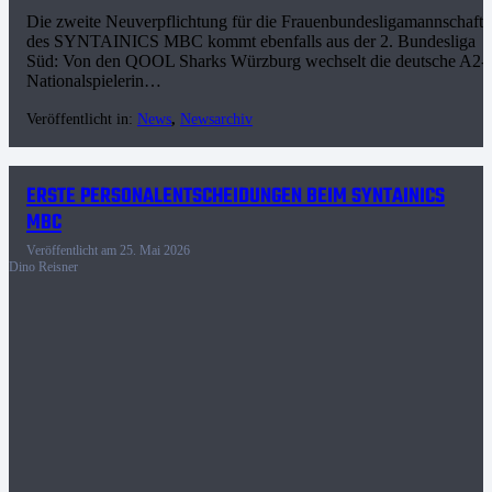
Die zweite Neuverpflichtung für die Frauenbundesligamannschaft
des SYNTAINICS MBC kommt ebenfalls aus der 2. Bundesliga
Süd: Von den QOOL Sharks Würzburg wechselt die deutsche A2-
Nationalspielerin…
Veröffentlicht in:
News
,
Newsarchiv
ERSTE PERSONALENTSCHEIDUNGEN BEIM SYNTAINICS
MBC
Veröffentlicht am
25. Mai 2026
Dino Reisner