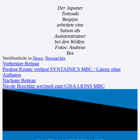
Der Japaner
Tomoaki
Ikegaya
arbeitete eine
Saison als
Assistenztrainer
bei den Wölfen.
Fotos: Andreas
Bez
Veröffentlicht in
News
,
Newsarchiv
Vorheriger Beitrag
Predrag Krunic verlässt SYNTAINICS MBC / Lizenz ohne
Auflagen
Nächster Beitrag
Nicole Brochlitz wechselt zum GISA LIONS MBC