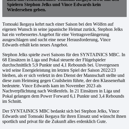
Spielern Stephon Jelks und Vince Edwards kein
Wiedersehen geben.
Tomoaki Ikegaya kehrt nach einer Saison bei den Wölfen auf
eigenen Wunsch in seine japanische Heimat zurück, Stephon Jelks
hat ein verbessertes Angebot für eine Vertragsverlängerung
ausgeschlagen und sucht eine neue Herausforderung, Vince
Edwards erhält kein neues Angebot.
Stephon Jelks spielte zwei Saisons für den SYNTAINICS MBC. In
68 Einsätzen in Liga und Pokal steuerte der Flügelspieler
durchschnittlich 5,9 Punkte und 4,1 Rebounds bei. Unvergessen
wird seine Energieleistung im letzten Spiel der Saison 2022/23
bleiben, als er sich verletzt in den Dienst der Mannschaft stellte und
diese zum Heimsieg gegen Crailsheim führte, der den Klassenerhalt
bedeutete. Vince Edwards kam im November 2023 als
Nachverpflichtung nach Weißenfels. In 21 Einsätzen in Liga und
Pokal gelangen dem Power Forward 6,1 Punkte und 3,4 Rebounds
im Schnitt.
Der SYNTAINICS MBC bedankt sich bei Stephon Jelks, Vince
Edwards und Tomoaki Ikegaya für ihren Einsatz und wünscht ihnen
sportlich und privat für die Zukunft alles erdenklich Gute.