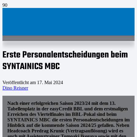
Erste Personalentscheidungen beim
SYNTAINICS MBC
Veröffentlicht am
17. Mai 2024
Dino Reisner
Nach einer erfolgreichen Saison 2023/24 mit dem 13.
Tabellenplatz in der easyCredit BBL und dem erstmaligen
Erreichen des Viertelfinales im BBL-Pokal sind beim
SYNTAINICS MBC die ersten Personalentscheidungen im
Hinblick auf die kommende Saison 2024/25 gefallen. Neben
Headcoach Predrag Krunic (Vertragsauflösung) wird es
auch mit Assistenztrainer Tomoaki Ikegaya sowie mit den