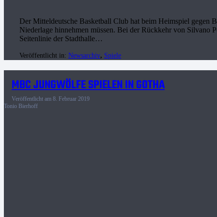
Der Mitteldeutsche Basketball Club hat beim Heimspiel gegen 
Niederlage hinnehmen müssen. Bei der Rückkehr von Silvano Po
Seitenlinie der Stadthalle…
Veröffentlicht in:
Newsarchiv
,
Spiele
MBC JUNGWÖLFE SPIELEN IN GOTHA
Veröffentlicht am
8. Februar 2019
Tonio Bierhoff