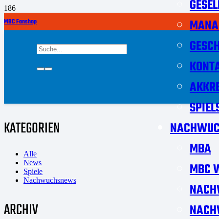
GESEL
MANA
MBC Fanshop
GESCH
KONT
AKKRE
SPIEL
KATEGORIEN
NACHWUC
MBA
Alle
News
MBC W
Spiele
Nachwuchsnews
NACH
ARCHIV
NACH