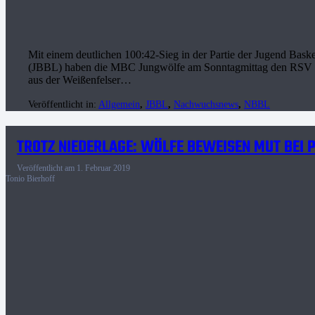
Mit einem deutlichen 100:42-Sieg in der Partie der Jugend Bask
(JBBL) haben die MBC Jungwölfe am Sonntagmittag den RSV E
aus der Weißenfelser…
Veröffentlicht in:
Allgemein
,
JBBL
,
Nachwuchsnews
,
NBBL
TROTZ NIEDERLAGE: WÖLFE BEWEISEN MUT BEI
Veröffentlicht am
1. Februar 2019
Tonio Bierhoff