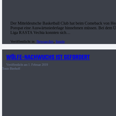
Der Mitteldeutsche Basketball Club hat beim Comeback von He
Poropat eine Auswärtsniederlage hinnehmen müssen. Bei dem Ü
Liga RASTA Vechta konnten sich…
Veröffentlicht in:
Newsarchiv
,
Spiele
WÖLFE-NACHWUCHS IST GEFORDERT
Veröffentlicht am
1. Februar 2019
Tonio Bierhoff