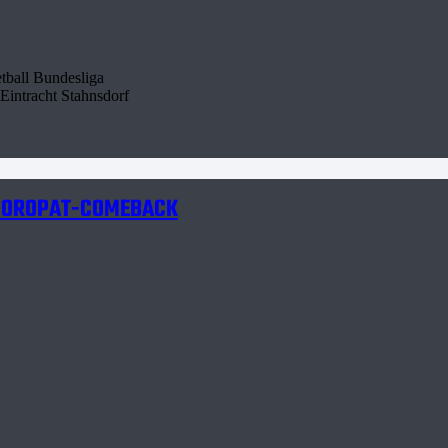
etball Bundesliga
intracht Stahnsdorf
 POROPAT-COMEBACK