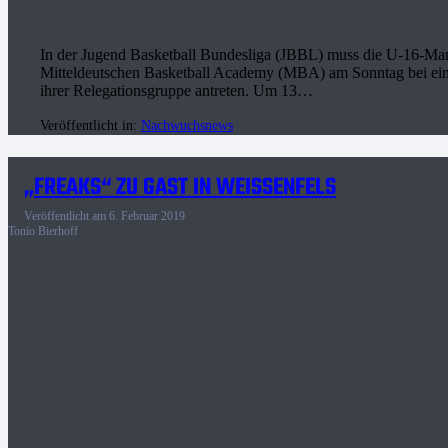
In der Jugend Basketball Bundesliga (JBBL) muss die U-16-Man
Mitteldeutschen Basketball Academy (MBA) am Sonntag bei e
ihrer Relegationsgruppe antreten. Um 13…
Veröffentlicht in:
Nachwuchsnews
„FREAKS“ ZU GAST IN WEISSENFELS
Veröffentlicht am
6. Februar 2019
Tonio Bierhoff