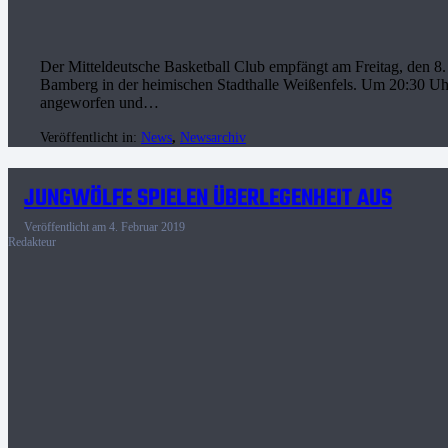
Der Mitteldeutsche Basketball Club empfängt am Freitag, den 8.
Bamberg in der heimischen Stadthalle Weißenfels. Um 20:30 Uhr
angeworfen und…
Veröffentlicht in:
News
,
Newsarchiv
JUNGWÖLFE SPIELEN ÜBERLEGENHEIT AUS
Veröffentlicht am
4. Februar 2019
Redakteur