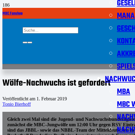
GESEL
MANA
MBC Fanshop
GESCH
KONT
AKKRE
SPIEL
NACHWUC
Wölfe-Nachwuchs ist gefordert
MBA
Veröffentlicht am
1. Februar 2019
MBC W
Tonio Bierhoff
NACH
Gleich zwei Mal sind die Jugend- und Nachwuchsbundesligisten
zunächst die MBC-Jungwölfe um 12:00 Uhr gegen RSV Eintrac
NACH
sind das JBBL- sowie das NBBL-Team der Mitteldeutschen in 