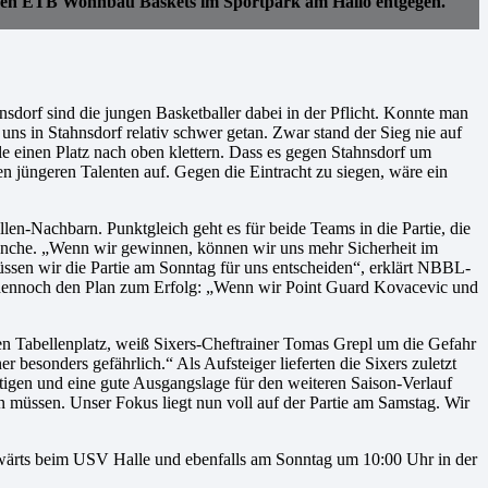
r den ETB Wohnbau Baskets im Sportpark am Hallo entgegen.
sdorf sind die jungen Basketballer dabei in der Pflicht. Konnte man
ns in Stahnsdorf relativ schwer getan. Zwar stand der Sieg nie auf
 einen Platz nach oben klettern. Dass es gegen Stahnsdorf um
n jüngeren Talenten auf. Gegen die Eintracht zu siegen, wäre ein
n-Nachbarn. Punktgleich geht es für beide Teams in die Partie, die
vanche. „Wenn wir gewinnen, können wir uns mehr Sicherheit im
müssen wir die Partie am Sonntag für uns entscheiden“, erklärt NBBL-
dennoch den Plan zum Erfolg: „Wenn wir Point Guard Kovacevic und
 Tabellenplatz, weiß Sixers-Cheftrainer Tomas Grepl um die Gefahr
r besonders gefährlich.“ Als Aufsteiger lieferten die Sixers zuletzt
stigen und eine gute Ausgangslage für den weiteren Saison-Verlauf
n müssen. Unser Fokus liegt nun voll auf der Partie am Samstag. Wir
wärts beim USV Halle und ebenfalls am Sonntag um 10:00 Uhr in der