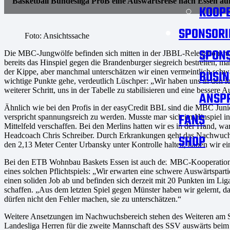
Basketball Bundesliga ProB eine Auswärtsreise nach Essen a
KOOPE
SPONSORI
Foto: Ansichtssache
SPON
Die MBC-Jungwölfe befinden sich mitten in der JBBL-Relegationsrunde.
bereits das Hinspiel gegen die Brandenburger siegreich bestreiten, 
der Kippe, aber manchmal unterschätzen wir einen vermeintlich schw
BUSIN
wichtige Punkte gehe, verdeutlich Lüschper: „Wir haben uns in den le
weiterer Schritt, uns in der Tabelle zu stabilisieren und eine besser
ANSP
Ähnlich wie bei den Profis in der easyCredit BBL sind die MBC Juni
FANS
verspricht spannungsreich zu werden. Musste man sich im Hinspiel i
Mittelfeld verschaffen. Bei den Merlins hatten wir es in der Hand, w
Headcoach Chris Schreiber. Durch Erkrankungen geht das Nachwuch
SHOP
den 2,13 Meter Center Urbansky unter Kontrolle halten, haben wir e
Bei den ETB Wohnbau Baskets Essen ist auch der MBC-Kooperationspa
eines solchen Pflichtspiels: „Wir erwarten eine schwere Auswärtspartie
einen soliden Job ab und befinden sich derzeit mit 20 Punkten im Lig
schaffen. „Aus dem letzten Spiel gegen Münster haben wir gelernt, d
dürfen nicht den Fehler machen, sie zu unterschätzen.“
Weitere Ansetzungen im Nachwuchsbereich stehen des Weiteren am S
Landesliga Herren für die zweite Mannschaft des SSV auswärts bei