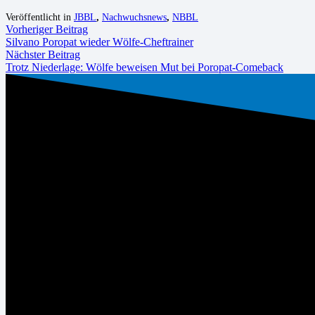
Veröffentlicht in
JBBL
,
Nachwuchsnews
,
NBBL
Vorheriger Beitrag
Silvano Poropat wieder Wölfe-Cheftrainer
Nächster Beitrag
Trotz Niederlage: Wölfe beweisen Mut bei Poropat-Comeback