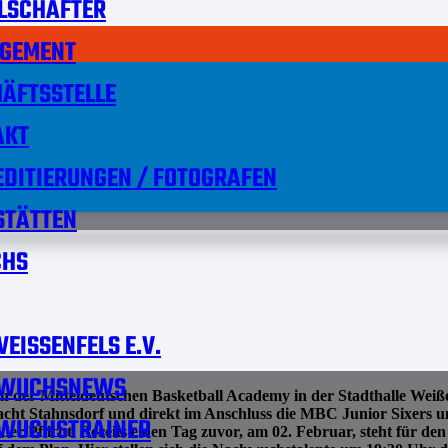
LSCHAFTER
GEMENT
ÄFTSSTELLE
AKT
DITIERUNGEN / FOTOGRAFEN
STÄTTEN
HS
EISSENFELS E.V.
WUCHSNEWS
 der Mitteldeutschen Basketball Academy in der Stadthalle Weiße
ht Stahnsdorf und direkt im Anschluss die MBC Junior Sixers 
WUCHSTRAINER
der Pflicht. Bereits einen Tag zuvor, am 02. Februar, steht fü