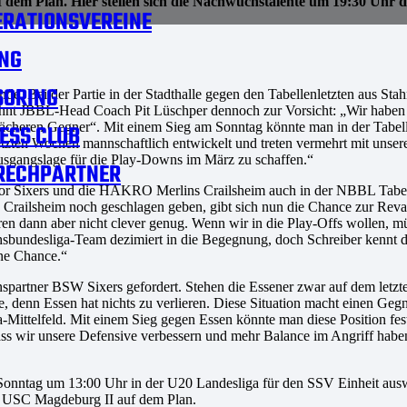
uf dem Plan. Hier stellen sich die Nachwuchstalente um 19:30 Uh
RATIONSVEREINE
NG
SORING
 Bei der Partie in der Stadthalle gegen den Tabellenletzten aus Stahn
mahnt JBBL-Head Coach Pit Lüschper dennoch zur Vorsicht: „Wir haben u
ächeren Gegner“. Mit einem Sieg am Sonntag könnte man in der Tabelle
ESS CLUB
tzten Wochen mannschaftlich entwickelt und treten vermehrt mit unsere
e Ausgangslage für die Play-Downs im März zu schaffen.“
RECHPARTNER
or Sixers und die HAKRO Merlins Crailsheim auch in der NBBL Tabelle
n Crailsheim noch geschlagen geben, gibt sich nun die Chance zur Re
aren dann aber nicht clever genug. Wenn wir in die Play-Offs wollen, 
sbundesliga-Team dezimiert in die Begegnung, doch Schreiber kennt 
ine Chance.“
rtner BSW Sixers gefordert. Stehen die Essener zwar auf dem letzten
, denn Essen hat nichts zu verlieren. Diese Situation macht einen Gegne
a-Mittelfeld. Mit einem Sieg gegen Essen könnte man diese Position fe
ass wir unsere Defensive verbessern und mehr Balance im Angriff habe
onntag um 13:00 Uhr in der U20 Landesliga für den SSV Einheit aus
m USC Magdeburg II auf dem Plan.