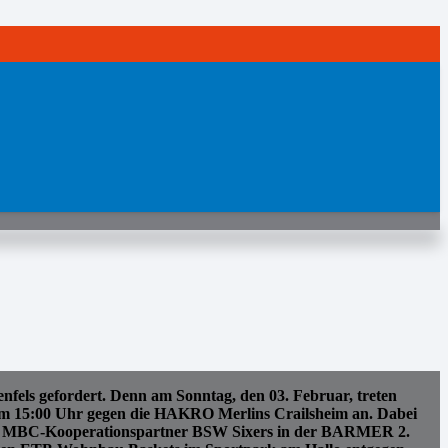
nfels gefordert. Denn am Sonntag, den 03. Februar, treten
um 15:00 Uhr gegen die HAKRO Merlins Crailsheim an. Dabei
r den MBC-Kooperationspartner BSW Sixers in der BARMER 2.