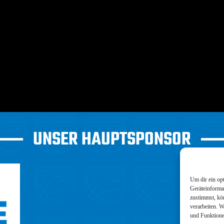
UNSER HAUPTSPONSOR
Um dir ein op
Geräteinforma
zustimmst, kö
verarbeiten. 
und Funktione