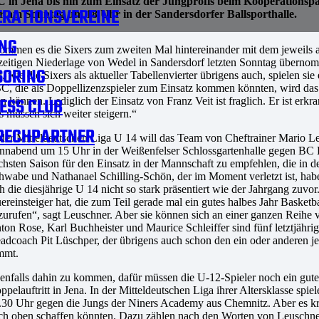
 in Jena bis hin zum Einsatz der Jungprofis beim Kooperations
RATIONSVEREINE
am Sonntag um 18 Uhr in der Sandersdorfer Ballsporthalle.
NG
en es die Sixers zum zweiten Mal hintereinander mit dem jeweils akt
zeitigen Niederlage von Wedel in Sandersdorf letzten Sonntag übernomm
SORING
e die Sixers als aktueller Tabellenvierter übrigens auch, spielen sie 
, die als Doppellizenzspieler zum Einsatz kommen könnten, wird das S
ESS CLUB
können. Lediglich der Einsatz von Franz Veit ist fraglich. Er ist erkr
s müssen sich weiter steigern.“
RECHPARTNER
 der Mitteldeutschen Liga U 14 will das Team von Cheftrainer Mario Le
nnabend um 15 Uhr in der Weißenfelser Schlossgartenhalle gegen BC Erf
chsten Saison für den Einsatz in der Mannschaft zu empfehlen, die in d
hwabe und Nathanael Schilling-Schön, der im Moment verletzt ist, ha
ch die diesjährige U 14 nicht so stark präsentiert wie der Jahrgang zuvo
ereinsteiger hat, die zum Teil gerade mal ein gutes halbes Jahr Basketba
zurufen“, sagt Leuschner. Aber sie können sich an einer ganzen Reihe 
ton Rose, Karl Buchheister und Maurice Schleiffer sind fünf letztjähr
adcoach Pit Lüschper, der übrigens auch schon den ein oder anderen je
mmt.
enfalls dahin zu kommen, dafür müssen die U-12-Spieler noch ein gut
ppelauftritt in Jena. In der Mitteldeutschen Liga ihrer Altersklasse s
.30 Uhr gegen die Jungs der Niners Academy aus Chemnitz. Aber es krist
ch oben schaffen könnten. Dazu zählen nach den Worten von Leuschner