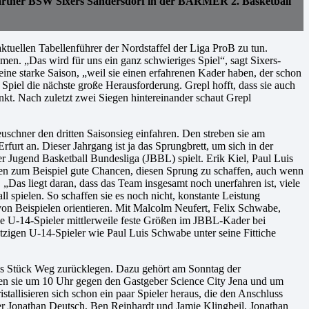
partner BSW Sixers Sandersdorf in der BARMER 2. Basketball
uellen Tabellenführer der Nordstaffel der Liga ProB zu tun.
en. „Das wird für uns ein ganz schwieriges Spiel“, sagt Sixers-
eine starke Saison, „weil sie einen erfahrenen Kader haben, der schon
piel die nächste große Herausforderung. Grepl hofft, dass sie auch
ankt. Nach zuletzt zwei Siegen hintereinander schaut Grepl
uschner den dritten Saisonsieg einfahren. Den streben sie am
urt an. Dieser Jahrgang ist ja das Sprungbrett, um sich in der
er Jugend Basketball Bundesliga (JBBL) spielt. Erik Kiel, Paul Luis
ben zum Beispiel gute Chancen, diesen Sprung zu schaffen, auch wenn
r. „Das liegt daran, dass das Team insgesamt noch unerfahren ist, viele
ll spielen. So schaffen sie es noch nicht, konstante Leistung
von Beispielen orientieren. Mit Malcolm Neufert, Felix Schwabe,
ige U-14-Spieler mittlerweile feste Größen im JBBL-Kader bei
tzigen U-14-Spieler wie Paul Luis Schwabe unter seine Fittiche
es Stück Weg zurücklegen. Dazu gehört am Sonntag der
pielen sie um 10 Uhr gegen den Gastgeber Science City Jena und um
allisieren sich schon ein paar Spieler heraus, die den Anschluss
 Jonathan Deutsch, Ben Reinhardt und Jamie Klingbeil. Jonathan