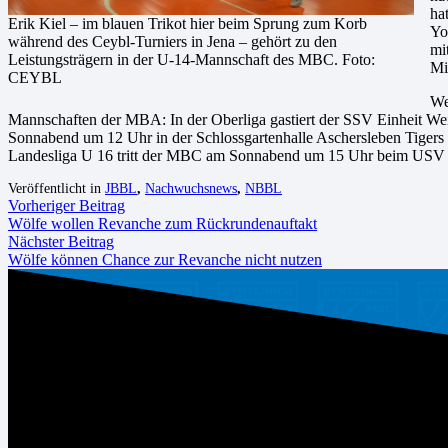
ha
Erik Kiel – im blauen Trikot hier beim Sprung zum Korb
Yo
während des Ceybl-Turniers in Jena – gehört zu den
mi
Leistungsträgern in der U-14-Mannschaft des MBC. Foto:
Mi
CEYBL
We
Mannschaften der MBA: In der Oberliga gastiert der SSV Einheit We
Sonnabend um 12 Uhr in der Schlossgartenhalle Aschersleben Tigers 
Landesliga U 16 tritt der MBC am Sonnabend um 15 Uhr beim USV 
Veröffentlicht in
JBBL
,
Nachwuchsnews
,
NBBL
Vorheriger Beitrag
Wölfe wollen Revanche zum Rückrundenauftakt
Nächster Beitrag
Wölfe können Chance zur Revanche nicht nutzen