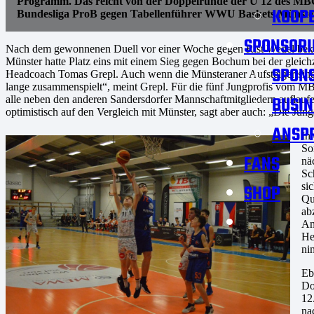
Programm. Das reicht von der Doppelrunde der U 12 des MBC
KOOPE
Bundesliga ProB gegen Tabellenführer WWU Baskets Münster 
SPONSORI
Nach dem gewonnenen Duell vor einer Woche gegen Rist Wedel bekomm
Münster hatte Platz eins mit einem Sieg gegen Bochum bei der gleich
SPON
Headcoach Tomas Grepl. Auch wenn die Münsteraner Aufsteiger sind, wi
lange zusammenspielt“, meint Grepl. Für die fünf Jungprofis vom MBC
BUSIN
alle neben den anderen Sandersdorfer Mannschaftmitgliedern auflaufen 
optimistisch auf den Vergleich mit Münster, sagt aber auch: „Die Jung
ANSP
In
So
FANS
nä
Sc
si
SHOP
Qu
ab
An
He
ni
Eb
Do
12
na