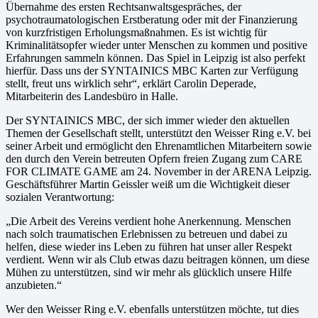
Übernahme des ersten Rechtsanwaltsgespräches, der
psychotraumatologischen Erstberatung oder mit der Finanzierung
von kurzfristigen Erholungsmaßnahmen. Es ist wichtig für
Kriminalitätsopfer wieder unter Menschen zu kommen und positive
Erfahrungen sammeln können. Das Spiel in Leipzig ist also perfekt
hierfür. Dass uns der SYNTAINICS MBC Karten zur Verfügung
stellt, freut uns wirklich sehr“, erklärt Carolin Deperade,
Mitarbeiterin des Landesbüro in Halle.
Der SYNTAINICS MBC, der sich immer wieder den aktuellen
Themen der Gesellschaft stellt, unterstützt den Weisser Ring e.V. bei
seiner Arbeit und ermöglicht den Ehrenamtlichen Mitarbeitern sowie
den durch den Verein betreuten Opfern freien Zugang zum CARE
FOR CLIMATE GAME am 24. November in der ARENA Leipzig.
Geschäftsführer Martin Geissler weiß um die Wichtigkeit dieser
sozialen Verantwortung:
„Die Arbeit des Vereins verdient hohe Anerkennung. Menschen
nach solch traumatischen Erlebnissen zu betreuen und dabei zu
helfen, diese wieder ins Leben zu führen hat unser aller Respekt
verdient. Wenn wir als Club etwas dazu beitragen können, um diese
Mühen zu unterstützen, sind wir mehr als glücklich unsere Hilfe
anzubieten.“
Wer den Weisser Ring e.V. ebenfalls unterstützen möchte, tut dies