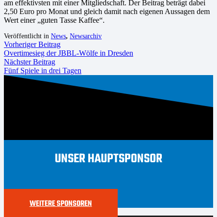
am effektivsten mit einer Mitgliedschaft. Der Beitrag beträgt dabei
2,50 Euro pro Monat und gleich damit nach eigenen Aussagen dem
Wert einer „guten Tasse Kaffee“.
Veröffentlicht in
News
,
Newsarchiv
Vorheriger Beitrag
Overtimesieg der JBBL-Wölfe in Dresden
Nächster Beitrag
Fünf Spiele in drei Tagen
UNSER HAUPTSPONSOR
WEITERE SPONSOREN