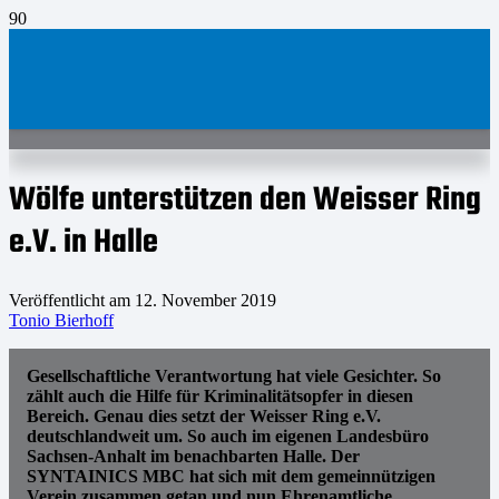
Wölfe unterstützen den Weisser Ring
e.V. in Halle
Veröffentlicht am
12. November 2019
Tonio Bierhoff
Gesellschaftliche Verantwortung hat viele Gesichter. So
zählt auch die Hilfe für Kriminalitätsopfer in diesen
Bereich. Genau dies setzt der Weisser Ring e.V.
deutschlandweit um. So auch im eigenen Landesbüro
Sachsen-Anhalt im benachbarten Halle. Der
SYNTAINICS MBC hat sich mit dem gemeinnützigen
Verein zusammen getan und nun Ehrenamtliche