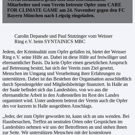
Mitarbeiter und vom Verein betreute Opfer zum CARE
FOR CLIMATE GAME am 24. November gegen den FC
Bayern München nach Leipzig eingeladen.
Carolin Deparade und Paul Stutzinger vom Weisser
Ring e.V. beim SYNTAINICS MBC
Jedem, der Kriminalität zum Opfer gefallen ist, bietet der Weisser
Ring e.V. seine Hilfe an. Dabei ist diese Hilfe auf freiwilliger und
ehrenamtlicher Basis. Da kein Opfer einen gesetzlichen Anspruch
auf Betreuung besitzt, hat sich der Verein zum Ziel gesetzt,
Menschen im Umgang und Verarbeitung ihrer Erfahrungen zu
unterstützen. Dabei ist das Bestehen der Organisation ausschließlich
durch Spendengelder und Mitgliedsbeiträge finanziert. In Halle an
der Saale befindet sich das Landesbüro, von wo aus die
ehrenamtliche Arbeit in den Außenstellen im Rest des Landes
organisiert wird. Unter anderem betreut der Verein auch die Opfer
des vor kurzem in Halle ausgeübten Anschlags.
„Jeder, der zum Opfer geworden ist, kann sich an uns wenden. Bei
Hausbesuchen, Treffen an neutralen Orten oder Gesprächen im
Landesbüro nehmen wir uns der Betroffenen an und stehen ihnen
zur Seite. Wir unterstützen Menschen mit der kostenlosen