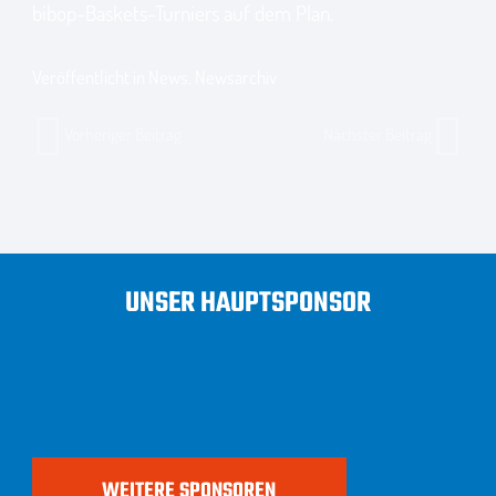
bibop-Baskets-Turniers auf dem Plan.
Veröffentlicht in
News
,
Newsarchiv
Vorheriger Beitrag
Nächster Beitrag
UNSER HAUPTSPONSOR
WEITERE SPONSOREN