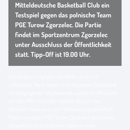
Mitteldeutsche Basketball Club ein
Testspiel gegen das polnische Team
PGE Turow Zgorzelec. Die Partie
findet im Sportzentrum Zgorzelec
unter Ausschluss der Öffentlichkeit
statt. Tipp-Off ist 19.00 Uhr.
Der Vorbereitungsplan der Wölfe ist derzeit
vollgepackt. Nach einem anstrengenden Doppeltest
am vergangenen Wochenende, wartet am Mittwoch
auf den MBC schon der nächste Gegner. Das
Harmsen-Team reist zum Vorbereitungsspiel nach
Polen, um gegen PGE Turow Zgorzelec anzutreten.
Die polnischen Erstligisten haben es in der