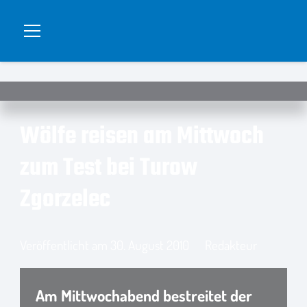
Wölfe reisen am Mittwoch
zum Test bei Turow
Zgorzelec
Veröffentlicht am
30. August 2010
Redakteur
Am Mittwochabend bestreitet der