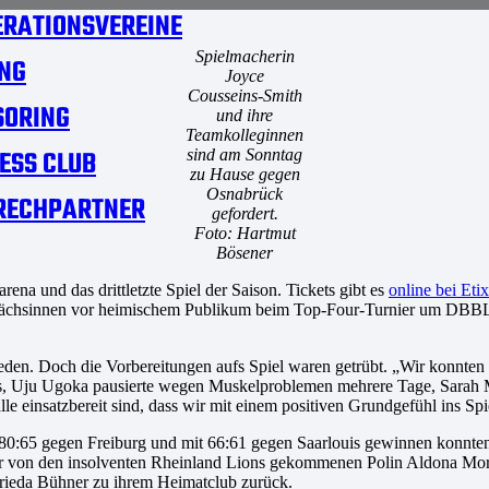
RATIONSVEREINE
Spielmacherin
NG
Joyce
Cousseins-Smith
SORING
und ihre
Teamkolleginnen
ESS CLUB
sind am Sonntag
zu Hause gegen
Osnabrück
RECHPARTNER
gefordert.
Foto: Hartmut
Bösener
rena und das drittletzte Spiel der Saison. Tickets gibt es
online bei Etix
rsächsinnen vor heimischem Publikum beim Top-Four-Turnier um DBBL-
. Doch die Vorbereitungen aufs Spiel waren getrübt. „Wir konnten zul
t aus, Uju Ugoka pausierte wegen Muskelproblemen mehrere Tage, Sarah
lle einsatzbereit sind, dass wir mit einem positiven Grundgefühl ins Sp
 80:65 gegen Freiburg und mit 66:61 gegen Saarlouis gewinnen konnten, 
r von den insolventen Rheinland Lions gekommenen Polin Aldona Mora
rieda Bühner zu ihrem Heimatclub zurück.