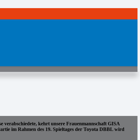
 verabschiedete, kehrt unsere Frauenmannschaft GISA
artie im Rahmen des 19. Spieltages der Toyota DBBL wird