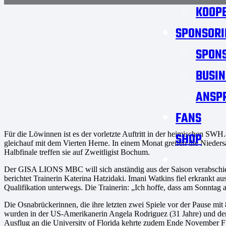
KOOPE
SPONSORI
SPON
BUSIN
ANSP
FANS
Für die Löwinnen ist es der vorletzte Auftritt in der heimischen SWH.a
SHOP
gleichauf mit dem Vierten Herne. In einem Monat greifen die Niede
Halbfinale treffen sie auf Zweitligist Bochum.
Der GISA LIONS MBC will sich anständig aus der Saison verabschieden
berichtet Trainerin Katerina Hatzidaki. Imani Watkins fiel erkrank
Qualifikation unterwegs. Die Trainerin: „Ich hoffe, dass am Sonntag a
Die Osnabrückerinnen, die ihre letzten zwei Spiele vor der Pause mit
wurden in der US-Amerikanerin Angela Rodriguez (31 Jahre) und de
Ausflug an die University of Florida kehrte zudem Ende November F