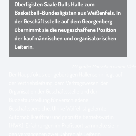
Oberligisten Saale Bulls Halle zum
Basketball-Bundesligisten aus Weißenfels. In
der Geschäftsstelle auf dem Georgenberg
übernimmt sie die neugeschaffene Position
der kaufmännischen und organisatorischen
Leiterin.
Mit großer Motivation nimmt Ulrik
Der Hauptfokus der gebürtigen Hallenserin liegt auf
der Vertriebsleitung, dem Vertragswesen, der
Organisation der Geschäftsstelle und der
Budgetaufstellung für verschiedene
Geschäftsbereiche. Ulrike Wölfel ist gelernte
Automobilkauffrau und geprüfte Betriebswirtin
(HWK). Erfahrungen im Profisport sammelte sie in
den vergangenen zwei Jahren als Leiterin