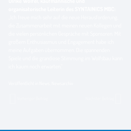
Ulrike Wölfel, kaufmännische und
organisatorische Leiterin des SYNTAINICS MBC:
„Ich freue mich sehr auf die neue Herausforderung,
die Zusammenarbeit mit meinen neuen Kollegen und
die vielen persönlichen Gespräche mit Sponsoren. Mit
großem Enthusiasmus und Engagement habe ich
meine Aufgaben übernommen. Die spannenden
Spiele und die grandiose Stimmung im Wolfsbau kann
ich kaum noch erwarten.“
Veröffentlicht in
News
,
Newsarchiv
Vorheriger Beitrag
Nächster Beitrag