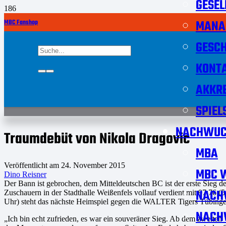
GESEL
MANA
MBC Fanshop
GESCH
KONT
AKKRE
SPIEL
NACHWUC
Traumdebüt von Nikola Dragovic
MBA
Veröffentlicht am
24. November 2015
MBC W
Dino Reisner
Der Bann ist gebrochen, dem Mitteldeutschen BC ist der erste Sieg
NACH
Zuschauern in der Stadthalle Weißenfels vollauf verdient mit 97:76 (
Uhr) steht das nächste Heimspiel gegen die WALTER Tigers Tübing
NACH
„Ich bin echt zufrieden, es war ein souveräner Sieg. Ab dem zweiten V