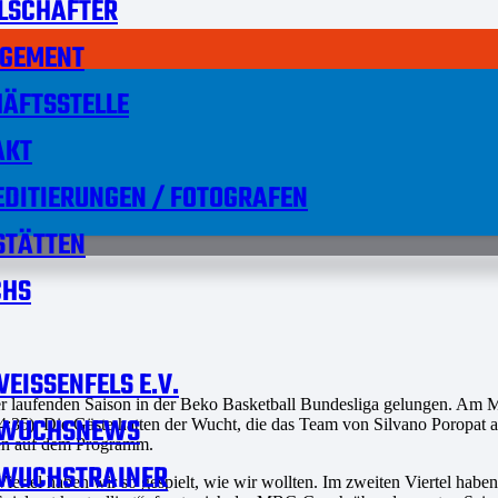
LSCHAFTER
GEMENT
ÄFTSSTELLE
AKT
DITIERUNGEN / FOTOGRAFEN
STÄTTEN
HS
EISSENFELS E.V.
 der laufenden Saison in der Beko Basketball Bundesliga gelungen. Am
WUCHSNEWS
54:35). Die Gäste hatten der Wucht, die das Team von Silvano Poropat 
en auf dem Programm.
WUCHSTRAINER
iertel haben wir so gespielt, wie wir wollten. Im zweiten Viertel habe