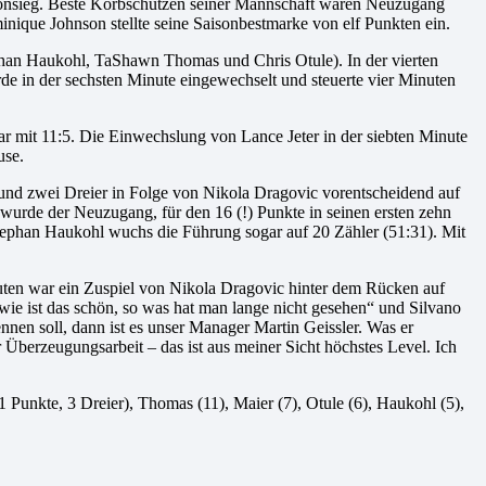
isonsieg. Beste Korbschützen seiner Mannschaft waren Neuzugang
ique Johnson stellte seine Saisonbestmarke von elf Punkten ein.
han Haukohl, TaShawn Thomas und Chris Otule). In der vierten
de in der sechsten Minute eingewechselt und steuerte vier Minuten
ar mit 11:5. Die Einwechslung von Lance Jeter in der siebten Minute
use.
 und zwei Dreier in Folge von Nikola Dragovic vorentscheidend auf
wurde der Neuzugang, für den 16 (!) Punkte in seinen ersten zehn
tephan Haukohl wuchs die Führung sogar auf 20 Zähler (51:31). Mit
uten war ein Zuspiel von Nikola Dragovic hinter dem Rücken auf
ie ist das schön, so was hat man lange nicht gesehen“ und Silvano
en soll, dann ist es unser Manager Martin Geissler. Was er
her Überzeugungsarbeit – das ist aus meiner Sicht höchstes Level. Ich
 Punkte, 3 Dreier), Thomas (11), Maier (7), Otule (6), Haukohl (5),