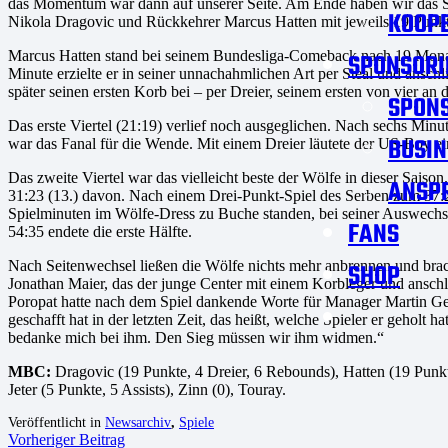
das Momentum war dann auf unserer Seite. Am Ende haben wir das Sp
KOOPE
Nikola Dragovic und Rückkehrer Marcus Hatten mit jeweils 19 Punkte
Marcus Hatten stand bei seinem Bundesliga-Comeback nach 19 Monate
SPONSORI
Minute erzielte er in seiner unnachahmlichen Art per Steal und ansc
später seinen ersten Korb bei – per Dreier, seinem ersten von vier an
SPON
Das erste Viertel (21:19) verlief noch ausgeglichen. Nach sechs Min
BUSIN
war das Fanal für die Wende. Mit einem Dreier läutete der US-Boy ein
Das zweite Viertel war das vielleicht beste der Wölfe in dieser Sai
ANSP
31:23 (13.) davon. Nach einem Drei-Punkt-Spiel des Serben zum 37:26
Spielminuten im Wölfe-Dress zu Buche standen, bei seiner Auswechs
FANS
54:35 endete die erste Hälfte.
Nach Seitenwechsel ließen die Wölfe nichts mehr anbrennen und bra
SHOP
Jonathan Maier, das der junge Center mit einem Korbleger und ansch
Poropat hatte nach dem Spiel dankende Worte für Manager Martin Gei
geschafft hat in der letzten Zeit, das heißt, welche Spieler er geholt 
bedanke mich bei ihm. Den Sieg müssen wir ihm widmen.“
MBC:
Dragovic (19 Punkte, 4 Dreier, 6 Rebounds), Hatten (19 Punkte
Jeter (5 Punkte, 5 Assists), Zinn (0), Touray.
Veröffentlicht in
Newsarchiv
,
Spiele
Vorheriger Beitrag