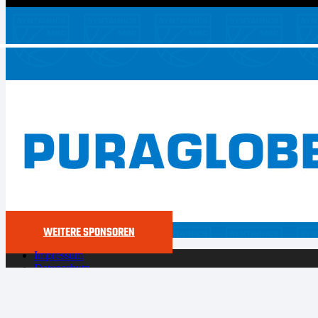
WEITERE SPONSOREN
Impressum
Datenschutz
Cookie-Richtlinie (EU)
Der SYNTAINICS MBC live und auf Abruf bei Dyn
Copyright 2024 – MBM Gmb