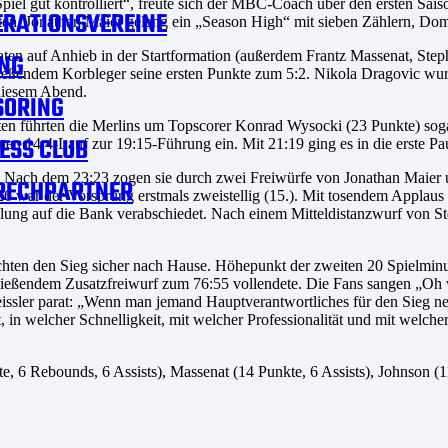
iel gut kontrolliert“, freute sich der MBC-Coach über den ersten Sa
RATIONSVEREINE
n, Jonathan Maier gelang ein „Season High“ mit sieben Zählern, Domin
n auf Anhieb in der Startformation (außerdem Frantz Massenat, Step
NG
hließendem Korbleger seine ersten Punkte zum 5:2. Nikola Dragovic wur
 diesem Abend.
SORING
uten führten die Merlins um Topscorer Konrad Wysocki (23 Punkte) sog
ESS CLUB
en 14:4-Lauf zur 19:15-Führung ein. Mit 21:19 ging es in die erste Pa
son. Nach dem 23:23 zogen sie durch zwei Freiwürfe von Jonathan Maier
RECHPARTNER
 war der Vorsprung erstmals zweistellig (15.). Mit tosendem Applaus 
lung auf die Bank verabschiedet. Nach einem Mitteldistanzwurf von S
chten den Sieg sicher nach Hause. Höhepunkt der zweiten 20 Spielmin
ließendem Zusatzfreiwurf zum 76:55 vollendete. Die Fans sangen „Oh w
ssler parat: „Wenn man jemand Hauptverantwortliches für den Sieg nenn
hat, in welcher Schnelligkeit, mit welcher Professionalität und mit welc
, 6 Rebounds, 6 Assists), Massenat (14 Punkte, 6 Assists), Johnson (11