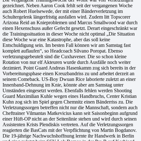
gezeichnet. Neben Aaron Cook fehlt seit der vergangenen Woche
auch Robert Huelsewede, der mit einer Bänderverletzung im
Schultergelenk längerfristig ausfallen wird. Zudem litt Topscorer
Arizona Reid an Knieproblemen und Marcus Smallwood war durch
einen Hexenschuss außer Gefecht gesetzt. Derart eingeschränkt war
die Trainingssituation in dieser Woche nicht optimal „Die Situation
diese Woche war eine Katastrophe, aber das soll keine
Entschuldigung sein. Im besten Fall können wir am Samstag fast
komplett auflaufen“, so Headcoach Silvano Poropat. Ebenso
verletzungsgebeutelt sind die Cuxhavener. Die so schon kleine
Rotation von nur elf Akteuren wurde durch Ausfälle noch weiter
dezimiert. Point Guard Andreas Hasenkamm zog sich bereits in der
Vorbereitungsphase einen Kreuzbandriss zu und arbeitet derzeit an
seinem Comeback. US-Boy Dwuan Rice laborierte zuletzt an einer
Innenband-Dehnung im Knie, könnte aber am Samstag unter
Umständen eingesetzt werden. Ebenfalls fehlen werden Shooting
Guard Maximilian Kuhle wegen eines Handbruchs, Center Kristian
Kuhn zog sich im Spiel gegen Chemnitz einen Bänderriss zu. Die
Verletzungssorgen betreffen nicht nur die Mannschaft, sondern auch
Cheftrainer Vilmantas Matkevicius kann seit Saisonbeginn aufgrund
einer Hüft-OP nicht an der Seitenlinie stehen und wird durch seinen
Assistenten Krists Plendiskis vertreten. Auf die Verletzungssorgen
reagierten die BasCats mit der Verpflichtung von Martin Bogdanov.
Die 19-jährige Nachwuchshoffnung lernte ihr Handwerk in Berlin