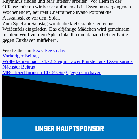
Rhythmus finden und sehr intensiv arbeiten. Vor allem in der
Offense müssen wir besser auftreten als in Essen am vergangenen
Wochenende“, beurteilt Cheftrainer Silvano Poropat die
Ausgangslage vor dem Spiel.
Zum Spiel am Samstag wurde die krebskranke Jenny aus
Weißenfels eingeladen. Das elfjährige Mädchen wird gemeinsam
mit dem Wolf vor dem Spiel einlaufen und danach bei der Partie
gegen Cuxhaven mitfiebern.
Veröffentlicht in
News
,
Newsarchiv
Vorheriger Beitrag
Wölfe kehren nach 74:72-Sieg mit zwei Punkten aus Essen zurück
Nächster Beitrag
MBC feiert furiosen 107:69-Sieg gegen Cuxhaven
UNSER HAUPTSPONSOR