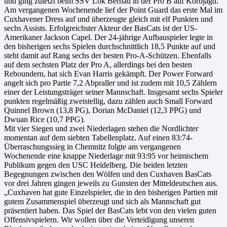
und ging zuletzt beim SSV Lok Bernau in der Pro B auf Korbjagd.
Am vergangenen Wochenende lief der Point Guard das erste Mal im
Cuxhavener Dress auf und überzeugte gleich mit elf Punkten und
sechs Assists. Erfolgreichster Akteur der BasCats ist der US-
Amerikaner Jackson Capel. Der 24-jährige Aufbauspieler legte in
den bisherigen sechs Spielen durchschnittlich 18,5 Punkte auf und
steht damit auf Rang sechs der besten Pro-A-Schützen. Ebenfalls
auf dem sechsten Platz der Pro A, allerdings bei den besten
Reboundern, hat sich Evan Harris gekämpft. Der Power Forward
angelt sich pro Partie 7,2 Abpraller und ist zudem mit 10,5 Zählern
einer der Leistungsträger seiner Mannschaft. Insgesamt sechs Spieler
punkten regelmäßig zweistellig, dazu zählen auch Small Forward
Quinnel Brown (13,8 PG), Dorian McDaniel (12,3 PPG) und
Dwuan Rice (10,7 PPG).
Mit vier Siegen und zwei Niederlagen stehen die Nordlichter
momentan auf dem siebten Tabellenplatz. Auf einen 83:74-
Überraschungssieg in Chemnitz folgte am vergangenen
Wochenende eine knappe Niederlage mit 93:95 vor heimischem
Publikum gegen den USC Heidelberg. Die beiden letzten
Begegnungen zwischen den Wölfen und den Cuxhaven BasCats
vor drei Jahren gingen jeweils zu Gunsten der Mitteldeutschen aus.
„Cuxhaven hat gute Einzelspieler, die in den bisherigen Partien mit
gutem Zusammenspiel überzeugt und sich als Mannschaft gut
präsentiert haben. Das Spiel der BasCats lebt von den vielen guten
Offensivspielern. Wir wollen über die Verteidigung unseren