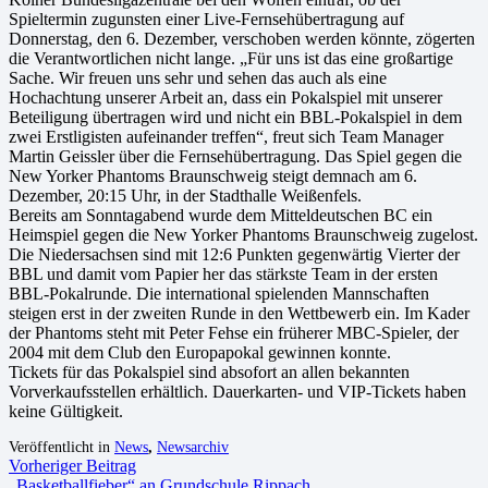
Spieltermin zugunsten einer Live-Fernsehübertragung auf
Donnerstag, den 6. Dezember, verschoben werden könnte, zögerten
die Verantwortlichen nicht lange. „Für uns ist das eine großartige
Sache. Wir freuen uns sehr und sehen das auch als eine
Hochachtung unserer Arbeit an, dass ein Pokalspiel mit unserer
Beteiligung übertragen wird und nicht ein BBL-Pokalspiel in dem
zwei Erstligisten aufeinander treffen“, freut sich Team Manager
Martin Geissler über die Fernsehübertragung. Das Spiel gegen die
New Yorker Phantoms Braunschweig steigt demnach am 6.
Dezember, 20:15 Uhr, in der Stadthalle Weißenfels.
Bereits am Sonntagabend wurde dem Mitteldeutschen BC ein
Heimspiel gegen die New Yorker Phantoms Braunschweig zugelost.
Die Niedersachsen sind mit 12:6 Punkten gegenwärtig Vierter der
BBL und damit vom Papier her das stärkste Team in der ersten
BBL-Pokalrunde. Die international spielenden Mannschaften
steigen erst in der zweiten Runde in den Wettbewerb ein. Im Kader
der Phantoms steht mit Peter Fehse ein früherer MBC-Spieler, der
2004 mit dem Club den Europapokal gewinnen konnte.
Tickets für das Pokalspiel sind absofort an allen bekannten
Vorverkaufsstellen erhältlich. Dauerkarten- und VIP-Tickets haben
keine Gültigkeit.
Veröffentlicht in
News
,
Newsarchiv
Vorheriger Beitrag
„Basketballfieber“ an Grundschule Rippach