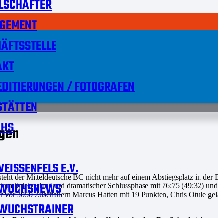
LSCHAFTER
GEMENT
ÄFTSSTELLE
AKT
DITIERUNGEN / FOTOGRAFEN
STÄTTEN
HS
ngen
EISSENFELS E.V.
 steht der Mitteldeutsche BC nicht mehr auf einem Abstiegsplatz in d
WUCHSNEWS
Spielverlauf und dramatischer Schlussphase mit 76:75 (49:32) und kl
ar vor 3050 Zuschauern Marcus Hatten mit 19 Punkten, Chris Otule ge
WUCHSTRAINER