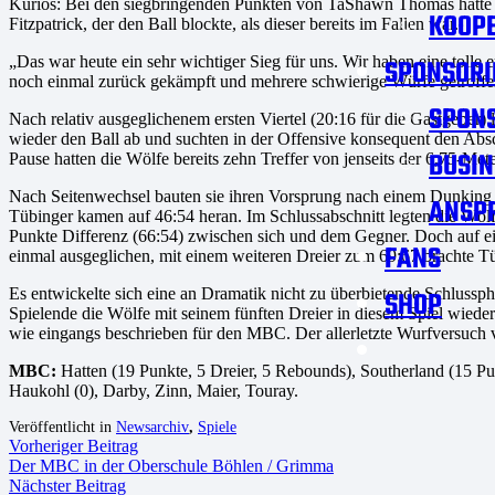
Kurios: Bei den siegbringenden Punkten von TaShawn Thomas hatte d
KOOPE
Fitzpatrick, der den Ball blockte, als dieser bereits im Fallen war.
„Das war heute ein sehr wichtiger Sieg für uns. Wir haben eine tolle 
SPONSORI
noch einmal zurück gekämpft und mehrere schwierige Würfe getroffe
SPON
Nach relativ ausgeglichenem ersten Viertel (20:16 für die Gastgeber)
wieder den Ball ab und suchten in der Offensive konsequent den Absc
BUSIN
Pause hatten die Wölfe bereits zehn Treffer von jenseits der 6,75-Met
Nach Seitenwechsel bauten sie ihren Vorsprung nach einem Dunking 
ANSP
Tübinger kamen auf 46:54 heran. Im Schlussabschnitt legten die Wöl
Punkte Differenz (66:54) zwischen sich und dem Gegner. Doch auf ein
FANS
einmal ausgeglichen, mit einem weiteren Dreier zum 69:67 brachte Tü
Es entwickelte sich eine an Dramatik nicht zu überbietende Schlussp
SHOP
Spielende die Wölfe mit seinem fünften Dreier in diesem Spiel wied
wie eingangs beschrieben für den MBC. Der allerletzte Wurfversuch 
MBC:
Hatten (19 Punkte, 5 Dreier, 5 Rebounds), Southerland (15 Pun
Haukohl (0), Darby, Zinn, Maier, Touray.
Veröffentlicht in
Newsarchiv
,
Spiele
Vorheriger Beitrag
Der MBC in der Oberschule Böhlen / Grimma
Nächster Beitrag