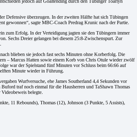
entschieden jedoch auf Goaltending durch den Tübinger Toarlyn
n der Defensive überzeugen. In der zweiten Hälfte hat sich Tübingen
ient gewonnen“, sagte MBC-Coach Predrag Krunic nach der Partie.
ein zum Erfolg. In der Verteidigung jagten sie den Tübingern immer
avon. Sechs Dreier gelangen bei diesem 25:8-Zwischenspurt. Zur
.
ch blieben sie jedoch fast sechs Minuten ohne Korberfolg. Die
etern – Marcus Hatten sowie einem Korb von Chris Otule wieder zwölf
Folge war der Spielstand fünf Minuten vor Schluss beim 66:66 auf
 elften Minute wieder in Führung.
ms vergaben Wurfversuche, ehe James Southerland 4,4 Sekunden vor
am Buford traf noch einmal für die Hausherren und TaShawn Thomas
r Videobeweis belegte.
unkte, 11 Rebounds), Thomas (12), Johnson (3 Punkte, 5 Assists),