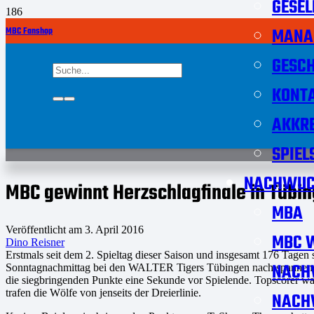
GESEL
MANA
MBC Fanshop
GESCH
KONT
AKKRE
SPIEL
NACHWUC
MBC gewinnt Herzschlagfinale in Tübi
MBA
Veröffentlicht am
3. April 2016
MBC W
Dino Reisner
Erstmals seit dem 2. Spieltag dieser Saison und insgesamt 176 Tagen
NACH
Sonntagnachmittag bei den WALTER Tigers Tübingen nach spannendem 
die siegbringenden Punkte eine Sekunde vor Spielende. Topscorer w
trafen die Wölfe von jenseits der Dreierlinie.
NACH