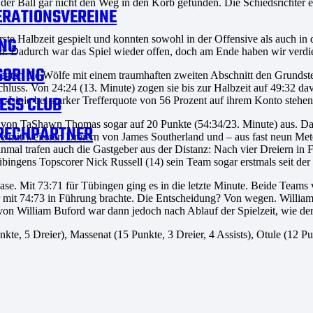
er Ball gar nicht den Weg in den Korb gefunden. Die Schiedsrichter 
RATIONSVEREINE
erste Halbzeit gespielt und konnten sowohl in der Offensive als auch i
NG
n. Dadurch war das Spiel wieder offen, doch am Ende haben wir verd
SORING
 legten die Wölfe mit einem traumhaften zweiten Abschnitt den Grundst
hluss. Von 24:24 (13. Minute) zogen sie bis zur Halbzeit auf 49:32 d
ESS CLUB
er-Linie bei starker Trefferquote von 56 Prozent auf ihrem Konto stehen
von TaShawn Thomas sogar auf 20 Punkte (54:34/23. Minute) aus. Dana
RECHPARTNER
fe mit weiteren Dreiern von James Southerland und – aus fast neun M
mal trafen auch die Gastgeber aus der Distanz: Nach vier Dreiern in 
bingens Topscorer Nick Russell (14) sein Team sogar erstmals seit der
hase. Mit 73:71 für Tübingen ging es in die letzte Minute. Beide Tea
er mit 74:73 in Führung brachte. Die Entscheidung? Von wegen. Willi
von William Buford war dann jedoch nach Ablauf der Spielzeit, wie de
kte, 5 Dreier), Massenat (15 Punkte, 3 Dreier, 4 Assists), Otule (12 P