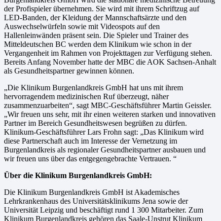
der Profispieler übernehmen. Sie wird mit ihrem Schriftzug auf
LED-Banden, der Kleidung der Mannschaftsärzte und den
Auswechselwürfeln sowie mit Videospots auf den
Hallenleinwänden präsent sein. Die Spieler und Trainer des
Mitteldeutschen BC werden dem Klinikum wie schon in der
Vergangenheit im Rahmen von Projekttagen zur Verfügung stehen.
Bereits Anfang November hatte der MBC die AOK Sachsen-Anhalt
als Gesundheitspartner gewinnen können.
„Die Klinikum Burgenlandkreis GmbH hat uns mit ihrem
hervorragendem medizinischen Ruf überzeugt, näher
zusammenzuarbeiten“, sagt MBC-Geschäftsführer Martin Geissler.
„Wir freuen uns sehr, mit ihr einen weiteren starken und innovativen
Partner im Bereich Gesundheitswesen begrüßen zu dürfen.
Klinikum-Geschäftsführer Lars Frohn sagt: „Das Klinikum wird
diese Partnerschaft auch im Interesse der Vernetzung im
Burgenlandkreis als regionaler Gesundheitspartner ausbauen und
wir freuen uns über das entgegengebrachte Vertrauen. “
Über die Klinikum Burgenlandkreis GmbH:
Die Klinikum Burgenlandkreis GmbH ist Akademisches
Lehrkrankenhaus des Universitätsklinikums Jena sowie der
Universität Leipzig und beschäftigt rund 1 300 Mitarbeiter. Zum
Klinikum Burgenlandkreis gehören das Saale-Unstrut Klinikum