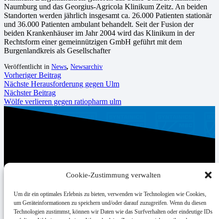
Naumburg und das Georgius-Agricola Klinikum Zeitz. An beiden
Standorten werden jährlich insgesamt ca. 26.000 Patienten stationär
und 36.000 Patienten ambulant behandelt. Seit der Fusion der
beiden Krankenhäuser im Jahr 2004 wird das Klinikum in der
Rechtsform einer gemeinnützigen GmbH geführt mit dem
Burgenlandkreis als Gesellschafter
Veröffentlicht in
News
,
Newsarchiv
Vorheriger Beitrag
Nächste Herausforderung gegen Ulm
Nächster Beitrag
Wölfe verlieren gegen ratiopharm ulm
Cookie-Zustimmung verwalten
UNSER HAUPTSPONSOR
Um dir ein optimales Erlebnis zu bieten, verwenden wir Technologien wie Cookies,
um Geräteinformationen zu speichern und/oder darauf zuzugreifen. Wenn du diesen
Technologien zustimmst, können wir Daten wie das Surfverhalten oder eindeutige IDs