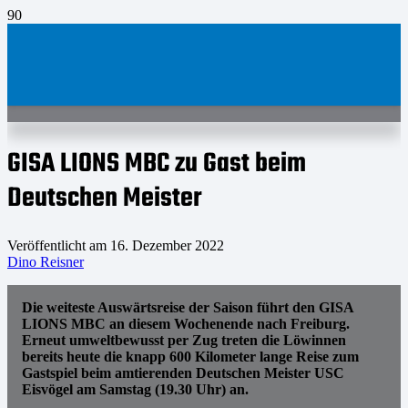
GISA LIONS MBC zu Gast beim
Deutschen Meister
Veröffentlicht am
16. Dezember 2022
Dino Reisner
Die weiteste Auswärtsreise der Saison führt den GISA
LIONS MBC an diesem Wochenende nach Freiburg.
Erneut umweltbewusst per Zug treten die Löwinnen
bereits heute die knapp 600 Kilometer lange Reise zum
Gastspiel beim amtierenden Deutschen Meister USC
Eisvögel am Samstag (19.30 Uhr) an.