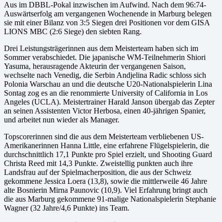
Aus im DBBL-Pokal inzwischen im Aufwind. Nach dem 96:74-
Auswärtserfolg am vergangenen Wochenende in Marburg belegen
sie mit einer Bilanz von 3:5 Siegen drei Positionen vor dem GISA
LIONS MBC (2:6 Siege) den siebten Rang.
Drei Leistungsträgerinnen aus dem Meisterteam haben sich im
Sommer verabschiedet. Die japanische WM-Teilnehmerin Shiori
Yasuma, herausragende Akteurin der vergangenen Saison,
wechselte nach Venedig, die Serbin Andjelina Radic schloss sich
Polonia Warschau an und die deutsche U20-Nationalspielerin Lina
Sontag
zog es an die renommierte University of California in Los
Angeles (UCLA). Meistertrainer Harald Janson übergab das Zepter
an seinen Assistenten Victor Herbosa, einen 40-jährigen Spanier,
und arbeitet nun wieder als Manager.
Topscorerinnen sind die aus dem Meisterteam verbliebenen US-
Amerikanerinnen Hanna Little, eine erfahrene Flügelspielerin, die
durchschnittlich 17,1 Punkte pro Spiel erzielt, und Shooting Guard
Christa Reed mit 14,3 Punkte. Zweistellig punkten auch ihre
Landsfrau auf der Spielmacherposition, die aus der Schweiz
gekommene Jessica Loera (13,8), sowie die mittlerweile 46 Jahre
alte Bosnierin Mirna Paunovic (10,9). Viel Erfahrung bringt auch
die aus Marburg gekommene 91-malige Nationalspielerin Stephanie
Wagner (32 Jahre/4,6 Punkte) ins Team.