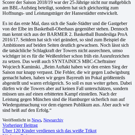
Scorer der Saison 2018/19 war der 25-Jährige nicht nur maßgeblich
am BBL-Aufstieg beteiligt, sondern hat sich gleichzeitig zum
Hoffnungs- und Leistungsträger der Hansestädter entwickelt.
Es ist das erste Mal, dass sich die Saale-Städter und die Gastgeber
von der Elbe im Basketball-Oberhaus gegenüber stehen. Dennoch
man kennt sich aus der BARMER 2. Basketball Bundesliga ProA
2016/17. Seitdem hat sich viel geändert, so sind zum Beispiel die
Ambitionen auf beiden Seiten deutlich gewachsen. Noch lässt sich
die tatsächliche Schlagkraft der Towers nicht ausrechnen, umso
wichtiger ist es für die Weißenfelser schon früh ein Ausrufezeichen
zu setzen. Das weiß auch SYNTAINICS MBC-Cheftrainer
Wojciech Kaminski. „Beim Auftakt haben wir den ersten Sieg der
Saison nur knapp verpasst. Die Fehler, die wir gegen Ludwigsburg
gemacht haben, haben wir gegen Bayreuth im Pokal größtenteils
abgestellt und waren erfolgreich. So soll es nun weiter gehen. Dabei
dürfen wir die Towers aber auf keinen Fall unterschätzen, sondern
müssen uns auf einen erbitterten Kampf einstellen. Nach der
Leistung gegen München sind die Hamburger sicherlich nun auf
Wiedergutmachung vor dem eigenen Publikum aus. Aber auch wir
sind heiß auf den Erfolg.“
Veröffentlicht in
News
,
Newsarchiv
Vorheriger Beitrag
Über 120 Kinder verdienen sich das weiße Trikot