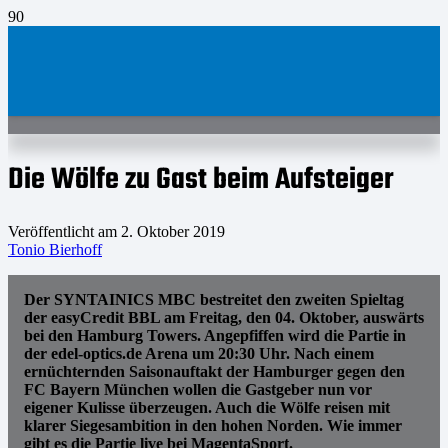
Die Wölfe zu Gast beim Aufsteiger
Veröffentlicht am
2. Oktober 2019
Tonio Bierhoff
Der SYNTAINICS MBC bestreitet den zweiten Spieltag
der easyCredit BBL am Freitag, den 04. Oktober, auswärts
bei den Hamburg Towers. Angepfiffen wird die Partie in
der edel-optics.de Arena um 20:30 Uhr. Nach einem
ernüchternden Saisonauftakt der Hamburger gegen den
FC Bayern München wollen die Gastgeber nun vor
eigener Kulisse überzeugen. Auch die Wölfe reisen mit
klarer Siegesambition in den hohen Norden. Wie immer
gibt es die Partie live bei MagentaSport.