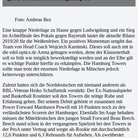
Foto: Andreas Bez
Eine knappe Niederlage zu Hause gegen Ludwigsburg und ein Sieg
im Achtelfinale des Pokals gegen Bayreuth lautet die aktuelle Bilanz
2019/20 für die Weißenfelser. Ein positives Momentum umgibt das
Team von Head Coach Wojciech Kaminski. Dieses soll auch mit in
die edel-optics.de Arena getragen werden, denn der Klassenerhalt
soll so früh wie möglich bewerkstelligt werden und an der Elbe gilt
es wichtige Punkte hierfür zu erkämpfen. Die Hamburg Towers
sollte man trotz der enormen Niederlage in München jedoch
keineswegs unterschätzen.
Zuletzt hatten sich die Norddeutschen mit niemand anderem als
BBL-Veteran Heiko Schaffartzik verstärkt. Der Ex-Nationalspieler
und Basketball Routinier soll den Towers die nötige Ruhe und
Erfahrung geben. Bei seinem Debüt gehörte er zusammen mit
Power Forward Marshawn Powell mit 10 Punkten noch zu den
verlässlichsten Scorern der Hamburger. Ebenfalls Im Auge behalten
müssen die Mitteldeutschen den jungen Small Forward Beau Beech.
Beech stand schon in der vergangenen Spielzeit bei den Towers in
der ProA unter Vertrag und sorgte als Rookie mit durchschnittlich
12,6 Punkten und 6,3 Rebounds für Aufsehen. Als zweitbester