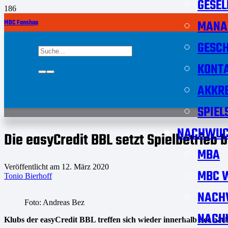
GESEL
MANA
MBC Fanshop
GESCH
KONT
AKKRE
SPIEL
NACHWUC
Die easyCredit BBL setzt Spielbetrieb 
MBA
Veröffentlicht am
12. März 2020
MBC W
Tonio Bierhoff
NACH
Foto: Andreas Bez
NACH
Klubs der easyCredit BBL treffen sich wieder innerhalb der näc