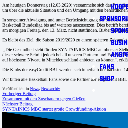
KOOPE
Am heutigen Donnerstag (12.03.2020) versammelte sich das Präsidiu
um über die aktuelle Situation und den Umgang mit den behördliche
SPONSORI
In sorgsamer Abwägung und unter Berücksichtigung der obersten Prio
Basketball Bundesliga bis auf weiteres auszusetzen. Dies betrifft 
SPON
am morgigen Freitag, den 13. März, nicht stattfinden. Bisher erworben
Es bleibt das Ziel, die Saison 2019/2020 zu einem späteren Zeitpunkt
BUSIN
„Die Gesundheit steht für den SYNTAINICS MBC an oberster Stelle. D
ANSP
dieser schwere Schritt jedoch bei all unseren Partnern und Fans auf Ve
auf höchstem Niveau in Mitteldeutschland anbieten zu können“, er
FANS
Die Klubs der easyCredit BBL werden sich innerhalb der nächsten 14
SHOP
Wir bitten alle Basketball-Fans sowie die Partner der easyCredit BB
Veröffentlicht in
News
,
Newsarchiv
Vorheriger Beitrag
Zusammen mit den Zuschauern gegen Gießen
Nächster Beitrag
SYNTAINICS MBC startet große Crowdfunding-Aktion