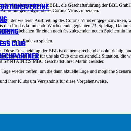
RATIONSVEREINE
m der Arbeitsgemeinschaft BBL, die Geschäftsführung der BBL GmbH un
n Anordnungen aufgrund des Corona-Virus zu beraten.
NG
rität, der weiteren Ausbreitung des Corona-Virus entgegenzuwirken, wu
bereits den für das kommende Wochenende geplanten 23. Spieltag. Dadu
SORING
e Tickets behalten für einen noch festzulegenden neuen Spieltermin ihr
 geordnet zu Ende zu spielen.
ESS CLUB
iese Entscheidung der BBL ist dementsprechend absolut richtig, auch
RECHPARTNER
rständnis trifft. Es ist für uns als Club eine existentielle Situation, 
klärt SYNTAINICS MBC-Geschäftsführer Martin Geissler.
 Tage wieder treffen, um die dann aktuelle Lage und mögliche Szenar
L und ihrer Klubs um Verständnis für diese Vorgehensweise.