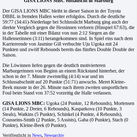
GISA LIONS MBC enttäuscht in Marburg
Der GISA LIONS MBC bleibt in dieser Saison in der Toyota
DBBL in fremden Hallen weiter erfolgslos. Durch die deutliche
59:77 (34:41)-Niederlage bei Schlusslicht Marburg ging auch der
direkte Vergleich gegen die Hessinnen verloren (Hinspiel 67:63), die
in der Tabelle mit einer Bilanz von nun 2:12 Siegen an die
Hallenserinnen (3:11) herangekommen sind. In Spiel eins nach dem
Karriereende von Jasmine Gill verbuchte Uju Ugoka mit 24
Punkten und zwölf Rebounds bereits das fünftes Double Double der
Saison.
Die Löwinnen liefen gegen die deutlich motivierteren
Marburgerinnen von Beginn an einem Rückstand hinterher, der
schon in der 7. Minute zweistellig (4:14) war und im
Schlussabschnitt auf 20 Punkte (51:71) anwuchs. Meret Kleine-
Beek musste in der 26. Minute nach ihrem zweiten unsportlichen
Foul beim Stand von 37:52 vorzeitig die Halle verlassen.
GISA LIONS MBC:
Ugoka (24 Punkte, 12 Rebounds), Mortensen
(14 Punkte, 2 Dreier, 6 Rebounds), Kasparkova (10 Punkte, 3
Steals), Watkins (5 Punkte), Schinkel (4 Punkte, 4 Rebounds),
Cousseins-Smith (2 Punkte, 5 Assists), Gaba (0 Punkte), Stach (0
Punkte), Kleine-Beek (0 Punkte).
Veröffentlicht in
News
,
Newsarchiv