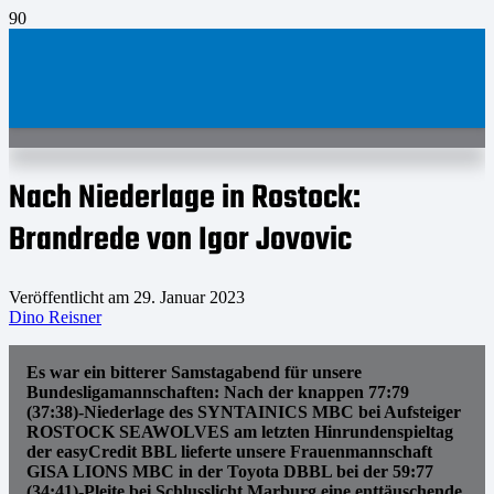
Nach Niederlage in Rostock:
Brandrede von Igor Jovovic
Veröffentlicht am
29. Januar 2023
Dino Reisner
Es war ein bitterer Samstagabend für unsere
Bundesligamannschaften: Nach der knappen 77:79
(37:38)-Niederlage des SYNTAINICS MBC bei Aufsteiger
ROSTOCK SEAWOLVES am letzten Hinrundenspieltag
der easyCredit BBL lieferte unsere Frauenmannschaft
GISA LIONS MBC in der Toyota DBBL bei der 59:77
(34:41)-Pleite bei Schlusslicht Marburg eine enttäuschende