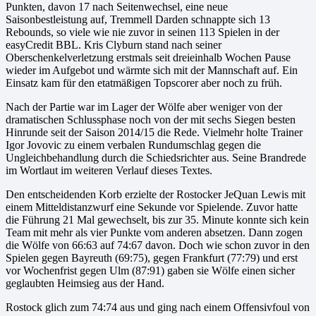
Punkten, davon 17 nach Seitenwechsel, eine neue
Saisonbestleistung auf, Tremmell Darden schnappte sich 13
Rebounds, so viele wie nie zuvor in seinen 113 Spielen in der
easyCredit BBL. Kris Clyburn stand nach seiner
Oberschenkelverletzung erstmals seit dreieinhalb Wochen Pause
wieder im Aufgebot und wärmte sich mit der Mannschaft auf. Ein
Einsatz kam für den etatmäßigen Topscorer aber noch zu früh.
Nach der Partie war im Lager der Wölfe aber weniger von der
dramatischen Schlussphase noch von der mit sechs Siegen besten
Hinrunde seit der Saison 2014/15 die Rede. Vielmehr holte Trainer
Igor Jovovic zu einem verbalen Rundumschlag gegen die
Ungleichbehandlung durch die Schiedsrichter aus. Seine Brandrede
im Wortlaut im weiteren Verlauf dieses Textes.
Den entscheidenden Korb erzielte der Rostocker JeQuan Lewis mit
einem Mitteldistanzwurf eine Sekunde vor Spielende. Zuvor hatte
die Führung 21 Mal gewechselt, bis zur 35. Minute konnte sich kein
Team mit mehr als vier Punkte vom anderen absetzen. Dann zogen
die Wölfe von 66:63 auf 74:67 davon. Doch wie schon zuvor in den
Spielen gegen Bayreuth (69:75), gegen Frankfurt (77:79) und erst
vor Wochenfrist gegen Ulm (87:91) gaben sie Wölfe einen sicher
geglaubten Heimsieg aus der Hand.
Rostock glich zum 74:74 aus und ging nach einem Offensivfoul von