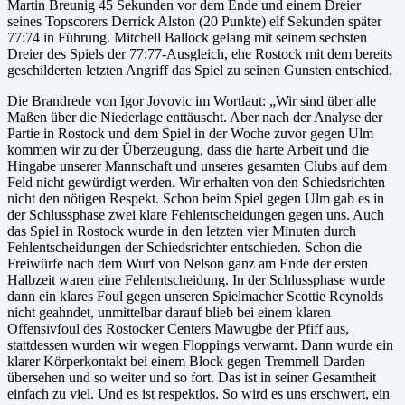
Martin Breunig 45 Sekunden vor dem Ende und einem Dreier
seines Topscorers Derrick Alston (20 Punkte) elf Sekunden später
77:74 in Führung. Mitchell Ballock gelang mit seinem sechsten
Dreier des Spiels der 77:77-Ausgleich, ehe Rostock mit dem bereits
geschilderten letzten Angriff das Spiel zu seinen Gunsten entschied.
Die Brandrede von Igor Jovovic im Wortlaut: „Wir sind über alle
Maßen über die Niederlage enttäuscht. Aber nach der Analyse der
Partie in Rostock und dem Spiel in der Woche zuvor gegen Ulm
kommen wir zu der Überzeugung, dass die harte Arbeit und die
Hingabe unserer Mannschaft und unseres gesamten Clubs auf dem
Feld nicht gewürdigt werden. Wir erhalten von den Schiedsrichten
nicht den nötigen Respekt. Schon beim Spiel gegen Ulm gab es in
der Schlussphase zwei klare Fehlentscheidungen gegen uns. Auch
das Spiel in Rostock wurde in den letzten vier Minuten durch
Fehlentscheidungen der Schiedsrichter entschieden. Schon die
Freiwürfe nach dem Wurf von Nelson ganz am Ende der ersten
Halbzeit waren eine Fehlentscheidung. In der Schlussphase wurde
dann ein klares Foul gegen unseren Spielmacher Scottie Reynolds
nicht geahndet, unmittelbar darauf blieb bei einem klaren
Offensivfoul des Rostocker Centers Mawugbe der Pfiff aus,
stattdessen wurden wir wegen Floppings verwarnt. Dann wurde ein
klarer Körperkontakt bei einem Block gegen Tremmell Darden
übersehen und so weiter und so fort. Das ist in seiner Gesamtheit
einfach zu viel. Und es ist respektlos. So wird es uns erschwert, ein