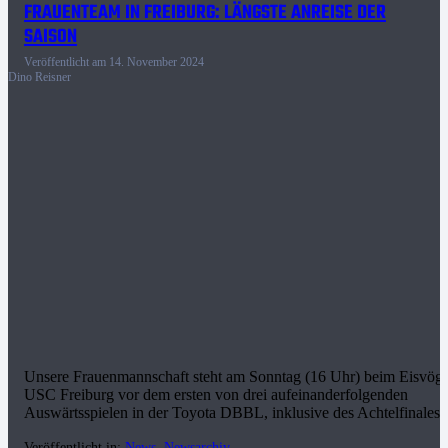
FRAUENTEAM IN FREIBURG: LÄNGSTE ANREISE DER
SAISON
Veröffentlicht am
14. November 2024
Dino Reisner
Unsere Frauenmannschaft steht am Sonntag (16 Uhr) beim Eisvöge
USC Freiburg vor dem ersten von drei aufeinanderfolgenden
Auswärtsspielen in der Toyota DBBL, inklusive des Achtelfinale
Veröffentlicht in:
News
,
Newsarchiv