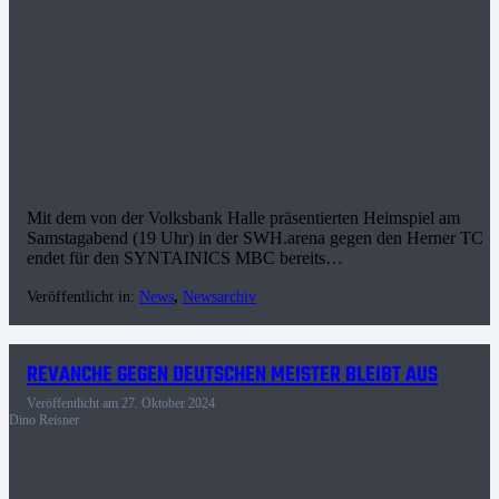
Mit dem von der Volksbank Halle präsentierten Heimspiel am
Samstagabend (19 Uhr) in der SWH.arena gegen den Herner TC
endet für den SYNTAINICS MBC bereits…
Veröffentlicht in:
News
,
Newsarchiv
REVANCHE GEGEN DEUTSCHEN MEISTER BLEIBT AUS
Veröffentlicht am
27. Oktober 2024
Dino Reisner