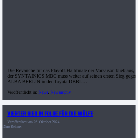
Die Revanche für das Playoff-Halbfinale der Vorsaison blieb aus,
der SYNTAINICS MBC muss weiter auf seinen ersten Sieg gegen
ALBA BERLIN in der Toyota DBBL…
Veröffentlicht in:
News
,
Newsarchiv
VIERTER SIEG IN FOLGE FÜR DIE WÖLFE
Veröffentlicht am
26. Oktober 2024
Dino Reisner