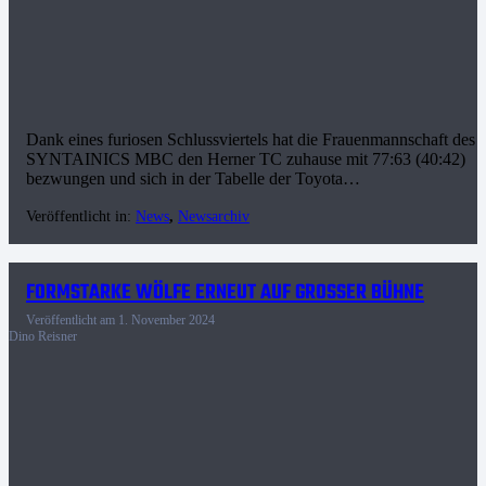
Dank eines furiosen Schlussviertels hat die Frauenmannschaft des
SYNTAINICS MBC den Herner TC zuhause mit 77:63 (40:42)
bezwungen und sich in der Tabelle der Toyota…
Veröffentlicht in:
News
,
Newsarchiv
FORMSTARKE WÖLFE ERNEUT AUF GROSSER BÜHNE
Veröffentlicht am
1. November 2024
Dino Reisner