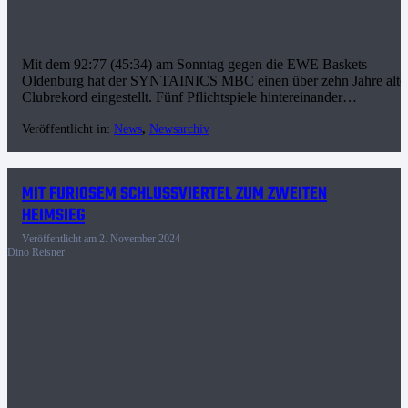
Mit dem 92:77 (45:34) am Sonntag gegen die EWE Baskets
Oldenburg hat der SYNTAINICS MBC einen über zehn Jahre alte
Clubrekord eingestellt. Fünf Pflichtspiele hintereinander…
Veröffentlicht in:
News
,
Newsarchiv
MIT FURIOSEM SCHLUSSVIERTEL ZUM ZWEITEN
HEIMSIEG
Veröffentlicht am
2. November 2024
Dino Reisner