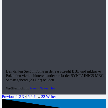
Den dritten Sieg in Folge in der easyCredit BBL und inklusive
Pokal den vierten hintereinander strebt der SYNTAINICS MBC a
Samstagabend (20 Uhr) bei den…
Veröffentlicht in:
News
,
Newsarchiv
Previous
1
2
3
4
5
6
7
…
22
Weiter