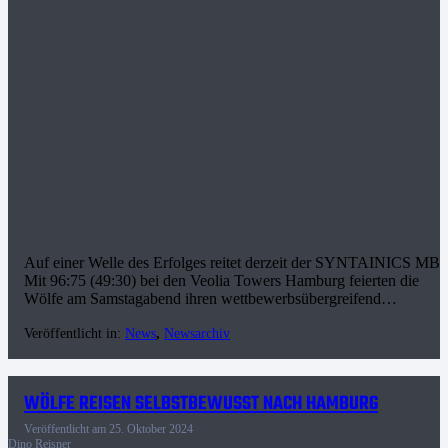
Auf einer Welle des Erfolges reitet derzeit der SYNTAINICS MB
Mit 96:75 (49:30) bei den Veolia Towers Hamburg feierten die
Wölfe am Samstagabend ihren wettbewerbsübergreifend…
Veröffentlicht in:
News
,
Newsarchiv
WÖLFE REISEN SELBSTBEWUSST NACH HAMBURG
Veröffentlicht am
25. Oktober 2024
Dino Reisner