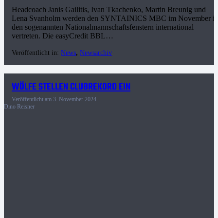
Headcoach Janis Gailitis, Ivan Tkachenko, Martin Breunig und
Lena Svanholm werden den SYNTAINICS MBC im November i
den sogenannten Nationalmannschaftsfenstern international
vertreten. Die easyCredit BBL…
Veröffentlicht in:
News
,
Newsarchiv
WÖLFE STELLEN CLUBREKORD EIN
Veröffentlicht am
3. November 2024
Dino Reisner