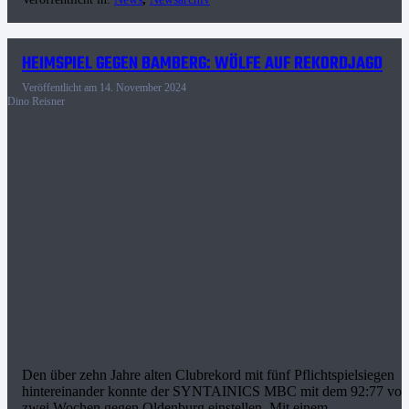
HEIMSPIEL GEGEN BAMBERG: WÖLFE AUF REKORDJAGD
Veröffentlicht am
14. November 2024
Dino Reisner
Den über zehn Jahre alten Clubrekord mit fünf Pflichtspielsiegen
hintereinander konnte der SYNTAINICS MBC mit dem 92:77 vor
zwei Wochen gegen Oldenburg einstellen. Mit einem…