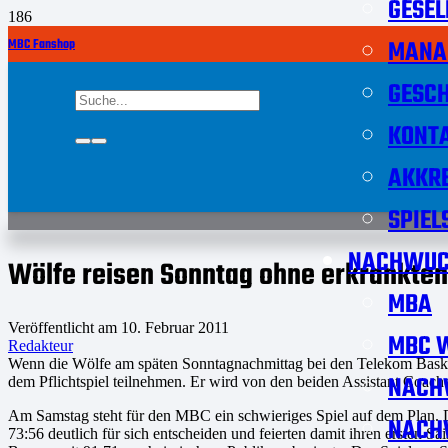
GESEL
MANA
MBC Fanshop
GESCH
KONT
AKKRE
SPIEL
NACHWUC
Wölfe reisen Sonntag ohne erkrankten
MBA
Veröffentlicht am
10. Februar 2011
MBC W
Redakteur
Wenn die Wölfe am späten Sonntagnachmittag bei den Telekom Baskets
NACH
dem Pflichtspiel teilnehmen. Er wird von den beiden Assistant Coac
Am Samstag steht für den MBC ein schwieriges Spiel auf dem Plan. D
NACH
73:56 deutlich für sich entscheiden und feierten damit ihren ersten 