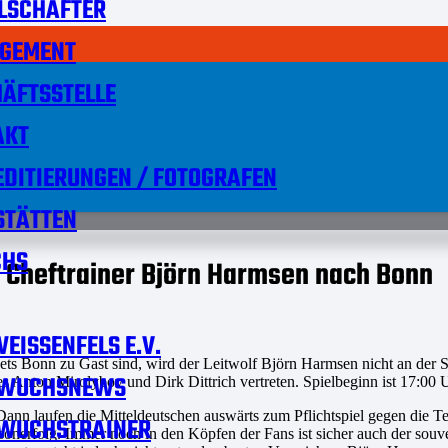
LSCHAFTER
GEMENT
ÄFTSSTELLE
AKT
DITIERUNGEN / FOTOGRAFEN
STÄTTEN
HS
 Cheftrainer Björn Harmsen nach Bonn
EISSENFELS E.V.
 Bonn zu Gast sind, wird der Leitwolf Björn Harmsen nicht an der Se
WUCHSNEWS
hes Anton Mirolybov und Dirk Dittrich vertreten. Spielbeginn ist 17:
ann laufen die Mitteldeutschen auswärts zum Pflichtspiel gegen die 
WUCHSTRAINER
Saisonerfolg. Immer noch in den Köpfen der Fans ist sicher auch der so