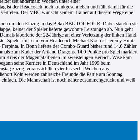
eidet seit anderthalb Wochen unter einer
 ist der Headcoach noch krankgeschrieben und fällt damit für die
nie vertreten. Der MBC wünscht seinem Trainer auf diesem Wege eine
och um den Einzug in das Beko BBL TOP FOUR. Dabei standen sie
e, keiner der Spieler lieferte gewohnte Leistungen ab. Nun geht
Damals laborierte der 22-Jährige an einer Verletzung der linken Hand.
ichster Spieler im Team von Headcoach Michael Koch ist Jeremy Hunt.
to Ferpinta. In Bonn lieferte der Combo-Guard bisher rund 14,6 Zähler
amals zum Kader der Artland Dragons. 14,0 Punkte pro Spiel markiert
 im Kreis der Magentafarbenen im zweistelligen Bereich. Wise kam
begann seine Karriere in Deutschland im Jahr 1999 beim
nstag zuzog, voraussichtlich vier bis sechs Wochen aus.
udienort Köln werden zahlreiche Freunde die Partie am Sonntag
so einfach. Die Mannschaft ist noch näher zusammengerückt und weiß