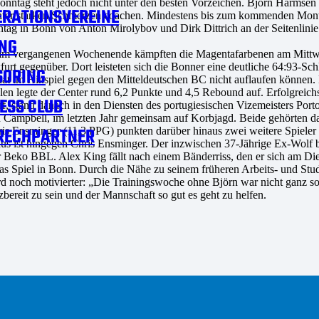
ntag steht jedoch nicht unter den besten Vorzeichen. Björn Harmsen l
RATIONSVEREINE
nter starken Schmerzen coachen. Mindestens bis zum kommenden Montag
onntag in Bonn von Anton Mirolybov und Dirk Dittrich an der Seitenli
NG
am vergangenen Wochenende kämpften die Magentafarbenen am Mittw
nüber. Dort leisteten sich die Bonner eine deutliche 64:93-Schlapp
SORING
hat im Hinspiel gegen den Mitteldeutschen BC nicht auflaufen können. 
pielen legte der Center rund 6,2 Punkte und 4,5 Rebound auf. Erfolgre
ESS CLUB
auf, stand danach in den Diensten des portugiesischen Vizemeisters Por
n Campbell, im letzten Jahr gemeinsam auf Korbjagd. Beide gehörten d
RECHPARTNER
ris Ensminger (11,3 PPG) punkten darüber hinaus zwei weitere Spieler
aus ist hingegen Chris Ensminger. Der inzwischen 37-Jährige Ex-Wolf 
r Beko BBL. Alex King fällt nach einem Bänderriss, den er sich am Die
 das Spiel in Bonn. Durch die Nähe zu seinem früheren Arbeits- und St
rd noch motivierter: „Die Trainingswoche ohne Björn war nicht ganz 
bereit zu sein und der Mannschaft so gut es geht zu helfen.