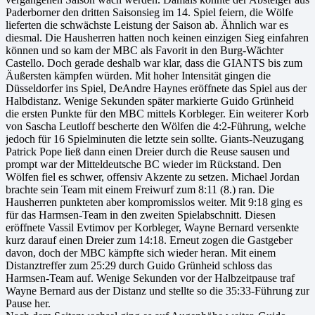
Paderborner den dritten Saisonsieg im 14. Spiel feiern, die Wölfe
lieferten die schwächste Leistung der Saison ab. Ähnlich war es
diesmal. Die Hausherren hatten noch keinen einzigen Sieg einfahren
können und so kam der MBC als Favorit in den Burg-Wächter
Castello. Doch gerade deshalb war klar, dass die GIANTS bis zum
Äußersten kämpfen würden. Mit hoher Intensität gingen die
Düsseldorfer ins Spiel, DeAndre Haynes eröffnete das Spiel aus der
Halbdistanz. Wenige Sekunden später markierte Guido Grünheid
die ersten Punkte für den MBC mittels Korbleger. Ein weiterer Korb
von Sascha Leutloff bescherte den Wölfen die 4:2-Führung, welche
jedoch für 16 Spielminuten die letzte sein sollte. Giants-Neuzugang
Patrick Pope ließ dann einen Dreier durch die Reuse sausen und
prompt war der Mitteldeutsche BC wieder im Rückstand. Den
Wölfen fiel es schwer, offensiv Akzente zu setzen. Michael Jordan
brachte sein Team mit einem Freiwurf zum 8:11 (8.) ran. Die
Hausherren punkteten aber kompromisslos weiter. Mit 9:18 ging es
für das Harmsen-Team in den zweiten Spielabschnitt. Diesen
eröffnete Vassil Evtimov per Korbleger, Wayne Bernard versenkte
kurz darauf einen Dreier zum 14:18. Erneut zogen die Gastgeber
davon, doch der MBC kämpfte sich wieder heran. Mit einem
Distanztreffer zum 25:29 durch Guido Grünheid schloss das
Harmsen-Team auf. Wenige Sekunden vor der Halbzeitpause traf
Wayne Bernard aus der Distanz und stellte so die 35:33-Führung zur
Pause her.