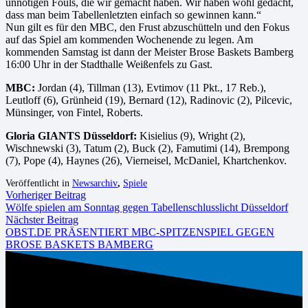
unnötigen Fouls, die wir gemacht haben. Wir haben wohl gedacht,
dass man beim Tabellenletzten einfach so gewinnen kann.“
Nun gilt es für den MBC, den Frust abzuschütteln und den Fokus
auf das Spiel am kommenden Wochenende zu legen. Am
kommenden Samstag ist dann der Meister Brose Baskets Bamberg
16:00 Uhr in der Stadthalle Weißenfels zu Gast.
MBC:
Jordan (4), Tillman (13), Evtimov (11 Pkt., 17 Reb.),
Leutloff (6), Grünheid (19), Bernard (12), Radinovic (2), Pilcevic,
Münsinger, von Fintel, Roberts.
Gloria GIANTS Düsseldorf:
Kisielius (9), Wright (2),
Wischnewski (3), Tatum (2), Buck (2), Famutimi (14), Brempong
(7), Pope (4), Haynes (26), Vierneisel, McDaniel, Khartchenkov.
Veröffentlicht in
Newsarchiv
,
Spiele
Vorheriger Beitrag
Wölfe spielen am Sonntag gegen Tabellenschlusslicht Düsseldorf
Nächster Beitrag
OBST.DE PRÄSENTIERT MBC-SPITZENSPIEL GEGEN
BROSE BASKETS BAMBERG