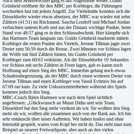
Nach dem Seitenwechsel ging es auf Augenhöhe weiter. Guido
Grünheid eröffnete für den MBC per Korbleger, die Führungen
wechselten fast mit jedem Angriff. Zur Viertelmitte konnten sich die
Düsseldorfer wieder etwas absetzen, der MBC war wieder mit zehn
Zählern (41:51) im Rückstand. Sascha Leutloff und Michael Jordan
verbuchten unterm Korb und aus der Distanz wichtige Punkte, beim
Stand von 48:57 ging es in den Schlussabschnitt. Hier kämpfte sich
das Harmsen-Team langsam ran. Guido Grünheid markierte mittels
Korbleger die ersten Punkte des Viertels, Jerome Tillman jagte zwei
Dreier zum 56:59 durch die Reuse. Zwei Minuten vor Schluss lagen
die Wölfe mit fünf Zählern hinten, bis Guido Grünheid per
Korbleger zum 60:63 verkürzte. Als die Düsseldorfer 19 Sekunden
vor Schluss mit sechs Zählern in Front lagen, gab es kaum noch
Hoffnung auf einen Sieg des MBC. Immerhin gelang noch etwas
Schadensbegrenzung, als der MBC durch einen weiteren Dreier von
Jerome Tillman und einen Korbleger von Vassil Evtimov bis auf
67:69 ran kam. Zu viele Unkonzentriertheiten während des Spiels
kosteten jedoch den Sieg.
MBC-Coach Björn Harmsen war nach dem Spiel sichtlich
angefressen: „Glückwunsch an Murat Didin und sein Team.
Düsseldorf hat den Sieg mehr verdient als wir. Sie wollten den Sieg
mehr als wir, wollten alle zusammen auch von der Bank aus. Ich bin
sehr enttäuscht über unser Auftreten. Wir haben lustlos und ohne
Intensität gespielt, waren vom Kopf her nicht da. Das sieht man zum
Beispiel an unserer Freiwurfquote, aber auch an den vielen