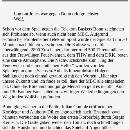
Lamont Jones war gegen Bonn erfolgreichster
Wolf.
Schon vor dem Spiel gegen die Telekom Baskets Bonn zeichneten
sich Probleme ab, wenn auch nicht beim MBC. Aufgrund
technischer Probleme bei Telekom Sport wurde der Spielstart um 30
Minuten nach hinten verschoben. Die Kulisse war dafür
überwältigend: 2800 Zuschauer, darunter rund 500 Ehrenamtliche
aus den Freiwilligen Feuerwehren, dem THW und dem DRK, boten
eine starke Atmosphäre. Die Nachwuchskräfte zum „Tag der
Feuerwehr und ehrenamtlichen Helfer“ wurden vor dem
Spielbeginn durch Sachsen-Anhalts Innenminister Holger
Stahlknecht noch einmal gewürdigt mit den Worten: „Hier sitzt
unsere Zukunft und ich finde es toll, dass der MBC alle eingeladen
hat. Ohne das Ehrenamt und junge Menschen geht es nicht!“. Auch
rund 30 Bonner Fans hatten trotz widriger Wetterbedingungen den
Weg in den Wolfsbau gefunden.
Bonn ging wacher in die Partie, Julian Gamble eröffnete per
Korbleger und Anthony DiLeo legte gleich nach. Erst nach zwei
Minuten verbuchten die Wölfe den ersten Korberfolg durch Sergio
Kerusch. Die Gäste gaben weiter den Ton an, doch schnell fingen
sich die Hausherren und brachten das Spiel auf Augenhöhe.