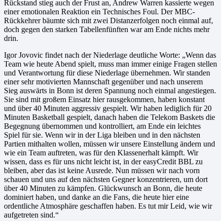
Rückstand stieg auch der Frust an, Andrew Warren kassierte wegen
einer emotionalen Reaktion ein Technisches Foul. Der MBC-
Rückkehrer bäumte sich mit zwei Distanzerfolgen noch einmal auf,
doch gegen den starken Tabellenfünften war am Ende nichts mehr
drin.
Igor Jovovic findet nach der Niederlage deutliche Worte: „Wenn das
Team wie heute Abend spielt, muss man immer einige Fragen stellen
und Verantwortung für diese Niederlage übernehmen. Wir standen
einer sehr motivierten Mannschaft gegenüber und nach unserem
Sieg auswärts in Bonn ist deren Spannung noch einmal angestiegen.
Sie sind mit großem Einsatz hier rausgekommen, haben konstant
und über 40 Minuten aggressiv gespielt. Wir haben lediglich für 20
Minuten Basketball gespielt, danach haben die Telekom Baskets die
Begegnung übernommen und kontrolliert, am Ende ein leichtes
Spiel für sie. Wenn wir in der Liga bleiben und in den nächsten
Partien mithalten wollen, müssen wir unsere Einstellung ändern und
wie ein Team auftreten, was für den Klassenerhalt kämpft. Wir
wissen, dass es für uns nicht leicht ist, in der easyCredit BBL zu
bleiben, aber das ist keine Ausrede. Nun müssen wir nach vorn
schauen und uns auf den nächsten Gegner konzentrieren, um dort
über 40 Minuten zu kämpfen. Glückwunsch an Bonn, die heute
dominiert haben, und danke an die Fans, die heute hier eine
ordentliche Atmosphäre geschaffen haben. Es tut mir Leid, wie wir
aufgetreten sind.“