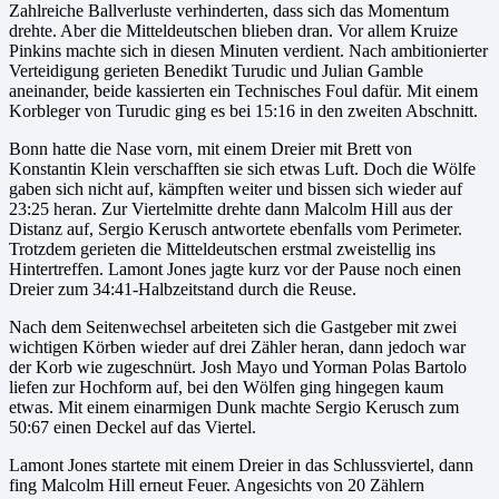
Zahlreiche Ballverluste verhinderten, dass sich das Momentum
drehte. Aber die Mitteldeutschen blieben dran. Vor allem Kruize
Pinkins machte sich in diesen Minuten verdient. Nach ambitionierter
Verteidigung gerieten Benedikt Turudic und Julian Gamble
aneinander, beide kassierten ein Technisches Foul dafür. Mit einem
Korbleger von Turudic ging es bei 15:16 in den zweiten Abschnitt.
Bonn hatte die Nase vorn, mit einem Dreier mit Brett von
Konstantin Klein verschafften sie sich etwas Luft. Doch die Wölfe
gaben sich nicht auf, kämpften weiter und bissen sich wieder auf
23:25 heran. Zur Viertelmitte drehte dann Malcolm Hill aus der
Distanz auf, Sergio Kerusch antwortete ebenfalls vom Perimeter.
Trotzdem gerieten die Mitteldeutschen erstmal zweistellig ins
Hintertreffen. Lamont Jones jagte kurz vor der Pause noch einen
Dreier zum 34:41-Halbzeitstand durch die Reuse.
Nach dem Seitenwechsel arbeiteten sich die Gastgeber mit zwei
wichtigen Körben wieder auf drei Zähler heran, dann jedoch war
der Korb wie zugeschnürt. Josh Mayo und Yorman Polas Bartolo
liefen zur Hochform auf, bei den Wölfen ging hingegen kaum
etwas. Mit einem einarmigen Dunk machte Sergio Kerusch zum
50:67 einen Deckel auf das Viertel.
Lamont Jones startete mit einem Dreier in das Schlussviertel, dann
fing Malcolm Hill erneut Feuer. Angesichts von 20 Zählern