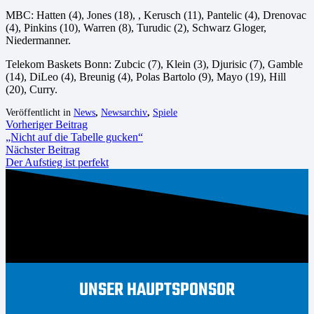
MBC: Hatten (4), Jones (18), , Kerusch (11), Pantelic (4), Drenovac
(4), Pinkins (10), Warren (8), Turudic (2), Schwarz Gloger,
Niedermanner.
Telekom Baskets Bonn: Zubcic (7), Klein (3), Djurisic (7), Gamble
(14), DiLeo (4), Breunig (4), Polas Bartolo (9), Mayo (19), Hill
(20), Curry.
Veröffentlicht in
News
,
Newsarchiv
,
Spiele
Vorheriger Beitrag
„Nicht auf die Tabelle gucken“
Nächster Beitrag
Der Aufstieg ist perfekt
UNSER HAUPTSPONSOR