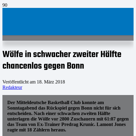
Wölfe in schwacher zweiter Hälfte
chancenlos gegen Bonn
Veröffentlicht am
18. März 2018
Redakteur
Der Mitteldeutsche Basketball Club konnte am
Sonntagabend das Rückspiel gegen Bonn nicht für sich
entscheiden. Nach einer schwachen zweiten Hälfte
unterlagen die Wölfe vor 2800 Zuschauern mit 61:87 gegen
das Team von Ex-Trainer Predrag Krunic. Lamont Jones
ragte mit 18 Zählern heraus.