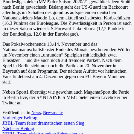
Bundesligaspieler (MVP) der Saison 2020/21 gewählte Jaleen Smith
nach Berlin gewechselt. Bislang steht der US-Guard im Backcourt
allerdings im Schatten des grandios aufspielenden deutschen
Nationalspielers Maodo Lo, dem aktuell sechstbesten Korbschützen
(16,3 Punkte) der Euroleague. Die Zuverlässigkeit in Person ist auch
in dieser Saison wieder US-Forward Luke Sikma (12,2 Punkte in
der Bundesliga, 12,0 in der Euroleague).
Das Pokalwochenende 13./14. November und das
Nationalmannschaftsfenster Ende des Monats bescheren den Wölfen
im November einen „unrunden“ Spielplan mit lediglich zwei
Einsätzen – und die auch noch auf fremdem Parkett. Nach dem
Spiel in Berlin steht nur noch die Partie am 20. November in
Bayreuth auf dem Programm. Der nächste Auftritt vor heimischen
Fans findet erst am 4. Dezember gegen den FC Bayern München
statt.
Neben Sport1 überträgt wie gewohnt auch MagentaSport die Partie
in Berlin live, der SYNTAINICS MBC bietet einen Liveticker bei
Twitter an.
Veröffentlicht in
News
,
Newsarchiv
Vorheriger Beitrag
JBBL-Team feiert dramatischen ersten Sieg
Nächster Beitrag
NBBL-Team visiert zweiten Saisonsieg an