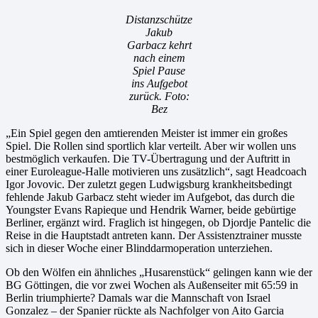
Distanzschütze
Jakub
Garbacz kehrt
nach einem
Spiel Pause
ins Aufgebot
zurück. Foto:
Bez
„Ein Spiel gegen den amtierenden Meister ist immer ein großes
Spiel. Die Rollen sind sportlich klar verteilt. Aber wir wollen uns
bestmöglich verkaufen. Die TV-Übertragung und der Auftritt in
einer Euroleague-Halle motivieren uns zusätzlich“, sagt Headcoach
Igor Jovovic. Der zuletzt gegen Ludwigsburg krankheitsbedingt
fehlende Jakub Garbacz steht wieder im Aufgebot, das durch die
Youngster Evans Rapieque und Hendrik Warner, beide gebürtige
Berliner, ergänzt wird. Fraglich ist hingegen, ob Djordje Pantelic die
Reise in die Hauptstadt antreten kann. Der Assistenztrainer musste
sich in dieser Woche einer Blinddarmoperation unterziehen.
Ob den Wölfen ein ähnliches „Husarenstück“ gelingen kann wie der
BG Göttingen, die vor zwei Wochen als Außenseiter mit 65:59 in
Berlin triumphierte? Damals war die Mannschaft von Israel
Gonzalez – der Spanier rückte als Nachfolger von Aito Garcia