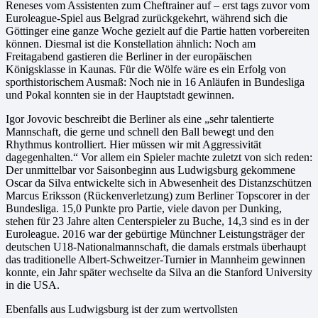
Reneses vom Assistenten zum Cheftrainer auf – erst tags zuvor vom
Euroleague-Spiel aus Belgrad zurückgekehrt, während sich die
Göttinger eine ganze Woche gezielt auf die Partie hatten vorbereiten
können. Diesmal ist die Konstellation ähnlich: Noch am
Freitagabend gastieren die Berliner in der europäischen
Königsklasse in Kaunas. Für die Wölfe wäre es ein Erfolg von
sporthistorischem Ausmaß: Noch nie in 16 Anläufen in Bundesliga
und Pokal konnten sie in der Hauptstadt gewinnen.
Igor Jovovic beschreibt die Berliner als eine „sehr talentierte
Mannschaft, die gerne und schnell den Ball bewegt und den
Rhythmus kontrolliert. Hier müssen wir mit Aggressivität
dagegenhalten.“ Vor allem ein Spieler machte zuletzt von sich reden:
Der unmittelbar vor Saisonbeginn aus Ludwigsburg gekommene
Oscar da Silva entwickelte sich in Abwesenheit des Distanzschützen
Marcus Eriksson (Rückenverletzung) zum Berliner Topscorer in der
Bundesliga. 15,0 Punkte pro Partie, viele davon per Dunking,
stehen für 23 Jahre alten Centerspieler zu Buche, 14,3 sind es in der
Euroleague. 2016 war der gebürtige Münchner Leistungsträger der
deutschen U18-Nationalmannschaft, die damals erstmals überhaupt
das traditionelle Albert-Schweitzer-Turnier in Mannheim gewinnen
konnte, ein Jahr später wechselte da Silva an die Stanford University
in die USA.
Ebenfalls aus Ludwigsburg ist der zum wertvollsten