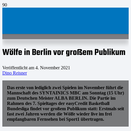
Wölfe in Berlin vor großem Publikum
Veröffentlicht am
4. November 2021
Dino Reisner
Das erste von lediglich zwei Spielen im November führt die
Mannschaft des SYNTAINICS MBC am Sonntag (15 Uhr)
zum Deutschen Meister ALBA BERLIN. Die Partie im
Rahmen des 7. Spieltages der easyCredit Basketball
Bundesliga findet vor großem Publikum statt: Erstmals seit
fast zwei Jahren werden die Wölfe wieder live im frei
empfangbaren Fernsehen bei Sport1 übertragen.