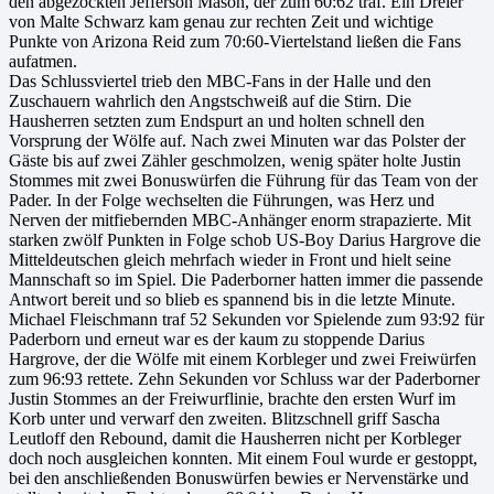
den abgezockten Jefferson Mason, der zum 60:62 traf. Ein Dreier
von Malte Schwarz kam genau zur rechten Zeit und wichtige
Punkte von Arizona Reid zum 70:60-Viertelstand ließen die Fans
aufatmen.
Das Schlussviertel trieb den MBC-Fans in der Halle und den
Zuschauern wahrlich den Angstschweiß auf die Stirn. Die
Hausherren setzten zum Endspurt an und holten schnell den
Vorsprung der Wölfe auf. Nach zwei Minuten war das Polster der
Gäste bis auf zwei Zähler geschmolzen, wenig später holte Justin
Stommes mit zwei Bonuswürfen die Führung für das Team von der
Pader. In der Folge wechselten die Führungen, was Herz und
Nerven der mitfiebernden MBC-Anhänger enorm strapazierte. Mit
starken zwölf Punkten in Folge schob US-Boy Darius Hargrove die
Mitteldeutschen gleich mehrfach wieder in Front und hielt seine
Mannschaft so im Spiel. Die Paderborner hatten immer die passende
Antwort bereit und so blieb es spannend bis in die letzte Minute.
Michael Fleischmann traf 52 Sekunden vor Spielende zum 93:92 für
Paderborn und erneut war es der kaum zu stoppende Darius
Hargrove, der die Wölfe mit einem Korbleger und zwei Freiwürfen
zum 96:93 rettete. Zehn Sekunden vor Schluss war der Paderborner
Justin Stommes an der Freiwurflinie, brachte den ersten Wurf im
Korb unter und verwarf den zweiten. Blitzschnell griff Sascha
Leutloff den Rebound, damit die Hausherren nicht per Korbleger
doch noch ausgleichen konnten. Mit einem Foul wurde er gestoppt,
bei den anschließenden Bonuswürfen bewies er Nervenstärke und