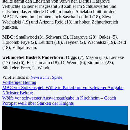
stellte damit den Endstand von 98:94 her. Darius Hargrove
verbuchte 16 seiner insgesamt 28 Zähler im Schlussviertel und
entschied das erbitterte Duell im finalen Spielabschnitt für den
MBC. Neben ihm konnten auch Sascha Leutloff (18), Steve
Wachalski (19) und Arizona Reid (18) im hohen Zehnerbereich
punkten.
MBC:
Smallwood (3), Schwarz (3), Hargrove (28), Oakes (5),
Holcomb Faye (2), Leutloff (18), Heyden (2), Wachalski (19), Reid
(18), Vilhjalmsson.
webmoebel Baskets Paderborn:
Diggs (7), Mason (17), Lieneke
(17) Jost (6), Fleischmann (18), O. Wendt (6), Stommes (23),
Sünkeler, Freer, L. Wendt.
Veröffentlicht in
Newsarchiv
,
Spiele
Vorheriger Beitrag
MBC vor Spitzenspiel: Wölfe in Paderborn vor schwerer Aufgabe
Nächster Beitrag
Wölfe vor schwerster Auswärtsaufgabe in Kirchheim – Coach
Poropat weiß über Stärken der Knights