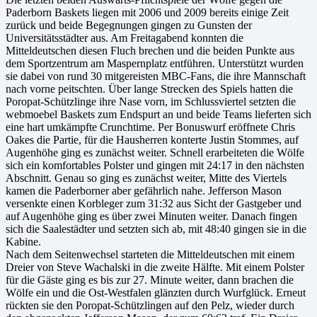
Paderborn Baskets liegen mit 2006 und 2009 bereits einige Zeit
zurück und beide Begegnungen gingen zu Gunsten der
Universitätsstädter aus. Am Freitagabend konnten die
Mitteldeutschen diesen Fluch brechen und die beiden Punkte aus
dem Sportzentrum am Maspernplatz entführen. Unterstützt wurden
sie dabei von rund 30 mitgereisten MBC-Fans, die ihre Mannschaft
nach vorne peitschten. Über lange Strecken des Spiels hatten die
Poropat-Schützlinge ihre Nase vorn, im Schlussviertel setzten die
webmoebel Baskets zum Endspurt an und beide Teams lieferten sich
eine hart umkämpfte Crunchtime. Per Bonuswurf eröffnete Chris
Oakes die Partie, für die Hausherren konterte Justin Stommes, auf
Augenhöhe ging es zunächst weiter. Schnell erarbeiteten die Wölfe
sich ein komfortables Polster und gingen mit 24:17 in den nächsten
Abschnitt. Genau so ging es zunächst weiter, Mitte des Viertels
kamen die Paderborner aber gefährlich nahe. Jefferson Mason
versenkte einen Korbleger zum 31:32 aus Sicht der Gastgeber und
auf Augenhöhe ging es über zwei Minuten weiter. Danach fingen
sich die Saalestädter und setzten sich ab, mit 48:40 gingen sie in die
Kabine.
Nach dem Seitenwechsel starteten die Mitteldeutschen mit einem
Dreier von Steve Wachalski in die zweite Hälfte. Mit einem Polster
für die Gäste ging es bis zur 27. Minute weiter, dann brachen die
Wölfe ein und die Ost-Westfalen glänzten durch Wurfglück. Erneut
rückten sie den Poropat-Schützlingen auf den Pelz, wieder durch