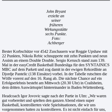
John Bryant
erzielte an
seiner
früheren
Wirkungsstätte
sechs Punkte.
Foto:
Achberger
Bester Korbschütze vor 4542 Zuschauern war Reggie Upshaw mit
22 Punkten, Nikola Rebic schnupperte mit zehn Punkten und neun
Assists an einem Double Double. Sergio Kerusch stand zum 139.
Mal in der easyCredit Basketball Bundesliga für den SYNTAINICS
MBC auf dem Parkett und zog damit in der ewigen Rekordliste an
Djordje Pantelic (138 Einsätze) vorbei. In der Tabelle rutschten die
Wölfe vorerst auf den 16. Rang ab. Die nächste Chance auf ein
Erfolgserlebnis besteht am Mittwoch (20.30 Uhr) in Crailsheim,
dem dritten Auswärtsspiel hintereinander in Baden-Württemberg.
Headcoach Igor Jovovic sagte nach der Partie in Ulm: „Wir waren
gut vorbereitet und spielten den ganzen Abend einen super
Basketball, kontrollierten viele Spielsituationen, die wir uns
vorgenommen hatten zu kontrollieren. Es ist nicht einfach für uns,