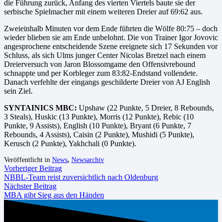
die Führung zurück, Anfang des vierten Viertels baute sie der
serbische Spielmacher mit einem weiteren Dreier auf 69:62 aus.
Zweieinhalb Minuten vor dem Ende führten die Wölfe 80:75 – doch
wieder blieben sie am Ende unbelohnt. Die von Trainer Igor Jovovic
angesprochene entscheidende Szene ereignete sich 17 Sekunden vor
Schluss, als sich Ulms junger Center Nicolas Bretzel nach einem
Dreierversuch von Jaron Blossomgame den Offensivrebound
schnappte und per Korbleger zum 83:82-Endstand vollendete.
Danach verfehlte der eingangs geschilderte Dreier von AJ English
sein Ziel.
SYNTAINICS MBC:
Upshaw (22 Punkte, 5 Dreier, 8 Rebounds,
3 Steals), Huskic (13 Punkte), Morris (12 Punkte), Rebic (10
Punkte, 9 Assists), English (10 Punkte), Bryant (6 Punkte, 7
Rebounds, 4 Assists), Caisin (2 Punkte), Mushidi (5 Punkte),
Kerusch (2 Punkte), Yakhchali (0 Punkte).
Veröffentlicht in
News
,
Newsarchiv
Vorheriger Beitrag
NBBL-Team reist zuversichtlich nach Oldenburg
Nächster Beitrag
MBA gibt Sieg aus den Händen