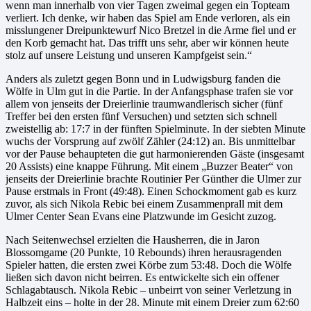
wenn man innerhalb von vier Tagen zweimal gegen ein Topteam
verliert. Ich denke, wir haben das Spiel am Ende verloren, als ein
misslungener Dreipunktewurf Nico Bretzel in die Arme fiel und er
den Korb gemacht hat. Das trifft uns sehr, aber wir können heute
stolz auf unsere Leistung und unseren Kampfgeist sein.“
Anders als zuletzt gegen Bonn und in Ludwigsburg fanden die
Wölfe in Ulm gut in die Partie. In der Anfangsphase trafen sie vor
allem von jenseits der Dreierlinie traumwandlerisch sicher (fünf
Treffer bei den ersten fünf Versuchen) und setzten sich schnell
zweistellig ab: 17:7 in der fünften Spielminute. In der siebten Minute
wuchs der Vorsprung auf zwölf Zähler (24:12) an. Bis unmittelbar
vor der Pause behaupteten die gut harmonierenden Gäste (insgesamt
20 Assists) eine knappe Führung. Mit einem „Buzzer Beater“ von
jenseits der Dreierlinie brachte Routinier Per Günther die Ulmer zur
Pause erstmals in Front (49:48). Einen Schockmoment gab es kurz
zuvor, als sich Nikola Rebic bei einem Zusammenprall mit dem
Ulmer Center Sean Evans eine Platzwunde im Gesicht zuzog.
Nach Seitenwechsel erzielten die Hausherren, die in Jaron
Blossomgame (20 Punkte, 10 Rebounds) ihren herausragenden
Spieler hatten, die ersten zwei Körbe zum 53:48. Doch die Wölfe
ließen sich davon nicht beirren. Es entwickelte sich ein offener
Schlagabtausch. Nikola Rebic – unbeirrt von seiner Verletzung in
Halbzeit eins – holte in der 28. Minute mit einem Dreier zum 62:60