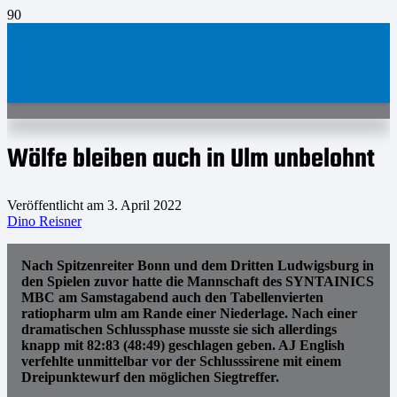
Wölfe bleiben auch in Ulm unbelohnt
Veröffentlicht am
3. April 2022
Dino Reisner
Nach Spitzenreiter Bonn und dem Dritten Ludwigsburg in
den Spielen zuvor hatte die Mannschaft des SYNTAINICS
MBC am Samstagabend auch den Tabellenvierten
ratiopharm ulm am Rande einer Niederlage. Nach einer
dramatischen Schlussphase musste sie sich allerdings
knapp mit 82:83 (48:49) geschlagen geben. AJ English
verfehlte unmittelbar vor der Schlusssirene mit einem
Dreipunktewurf den möglichen Siegtreffer.