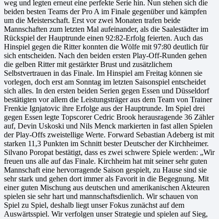
weg und legten erneut eine perfekte Serie hin. Nun stehen sich die
beiden besten Teams der Pro A im Finale gegenüber und kämpfen
um die Meisterschaft. Erst vor zwei Monaten trafen beide
Mannschaften zum letzten Mal aufeinander, als die Saalestädter im
Rückspiel der Hauptrunde einen 92:82-Erfolg feierten. Auch das
Hinspiel gegen die Ritter konnten die Wölfe mit 97:80 deutlich für
sich entscheiden. Nach den beiden ersten Play-Off-Runden gehen
die gelben Ritter mit gestärkter Brust und zusätzlichem
Selbstvertrauen in das Finale. Im Hinspiel am Freitag können sie
vorlegen, doch erst am Sonntag im letzten Saisonspiel entscheidet
sich alles. In den ersten beiden Serien gegen Essen und Düsseldorf
bestätigten vor allem die Leistungsträger aus dem Team von Trainer
Frenkie Ignjatovic ihre Erfolge aus der Hauptrunde. Im Spiel drei
gegen Essen legte Topscorer Cedric Brook herausragende 36 Zähler
auf, Devin Uskoski und Nils Menck markierten in fast allen Spielen
der Play-Offs zweistellige Werte. Forward Sebastian Adeberg ist mit
starken 11,3 Punkten im Schnitt bester Deutscher der Kirchheimer.
Silvano Poropat bestätigt, dass es zwei schwere Spiele werden: „Wir
freuen uns alle auf das Finale. Kirchheim hat mit seiner sehr guten
Mannschaft eine hervorragende Saison gespielt, zu Hause sind sie
sehr stark und gehen dort immer als Favorit in die Begegnung. Mit
einer guten Mischung aus deutschen und amerikanischen Akteuren
spielen sie sehr hart und mannschaftsdienlich. Wir schauen von
Spiel zu Spiel, deshalb liegt unser Fokus zunächst auf dem
Auswärtsspiel. Wir verfolgen unser Strategie und spielen auf Sieg,