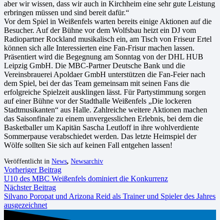
aber wir wissen, dass wir auch in Kirchheim eine sehr gute Leistung
erbringen müssen und sind bereit dafür.“
Vor dem Spiel in Weißenfels warten bereits einige Aktionen auf die
Besucher. Auf der Bühne vor dem Wolfsbau heizt ein DJ vom
Radiopartner Rockland musikalisch ein, am Tisch von Friseur Ertel
können sich alle Interessierten eine Fan-Frisur machen lassen.
Präsentiert wird die Begegnung am Sonntag von der DHL HUB
Leipzig GmbH. Die MBC-Partner Deutsche Bank und die
Vereinsbrauerei Apoldaer GmbH unterstützen die Fan-Feier nach
dem Spiel, bei der das Team gemeinsam mit seinen Fans die
erfolgreiche Spielzeit ausklingen lässt. Für Partystimmung sorgen
auf einer Bühne vor der Stadthalle Weißenfels „Die lockeren
Stadtmusikanten“ aus Halle. Zahlreiche weitere Aktionen machen
das Saisonfinale zu einem unvergesslichen Erlebnis, bei dem die
Basketballer um Kapitän Sascha Leutloff in ihre wohlverdiente
Sommerpause verabschiedet werden. Das letzte Heimspiel der
Wölfe sollten Sie sich auf keinen Fall entgehen lassen!
Veröffentlicht in
News
,
Newsarchiv
Vorheriger Beitrag
U10 des MBC Weißenfels dominiert die Konkurrenz
Nächster Beitrag
Silvano Poropat und Arizona Reid als Trainer und Spieler des Jahres
ausgezeichnet