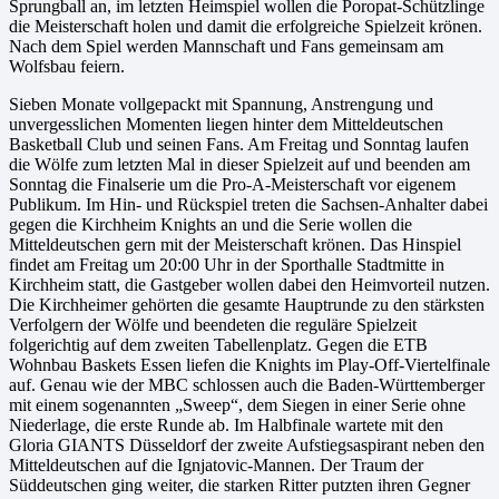
Sprungball an, im letzten Heimspiel wollen die Poropat-Schützlinge
die Meisterschaft holen und damit die erfolgreiche Spielzeit krönen.
Nach dem Spiel werden Mannschaft und Fans gemeinsam am
Wolfsbau feiern.
Sieben Monate vollgepackt mit Spannung, Anstrengung und
unvergesslichen Momenten liegen hinter dem Mitteldeutschen
Basketball Club und seinen Fans. Am Freitag und Sonntag laufen
die Wölfe zum letzten Mal in dieser Spielzeit auf und beenden am
Sonntag die Finalserie um die Pro-A-Meisterschaft vor eigenem
Publikum. Im Hin- und Rückspiel treten die Sachsen-Anhalter dabei
gegen die Kirchheim Knights an und die Serie wollen die
Mitteldeutschen gern mit der Meisterschaft krönen. Das Hinspiel
findet am Freitag um 20:00 Uhr in der Sporthalle Stadtmitte in
Kirchheim statt, die Gastgeber wollen dabei den Heimvorteil nutzen.
Die Kirchheimer gehörten die gesamte Hauptrunde zu den stärksten
Verfolgern der Wölfe und beendeten die reguläre Spielzeit
folgerichtig auf dem zweiten Tabellenplatz. Gegen die ETB
Wohnbau Baskets Essen liefen die Knights im Play-Off-Viertelfinale
auf. Genau wie der MBC schlossen auch die Baden-Württemberger
mit einem sogenannten „Sweep“, dem Siegen in einer Serie ohne
Niederlage, die erste Runde ab. Im Halbfinale wartete mit den
Gloria GIANTS Düsseldorf der zweite Aufstiegsaspirant neben den
Mitteldeutschen auf die Ignjatovic-Mannen. Der Traum der
Süddeutschen ging weiter, die starken Ritter putzten ihren Gegner