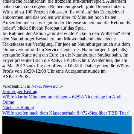
athletische Mannschaft, die trotzdem strukturiert spielt. Außerdem
haben sie in den eigenen Reihen einige sehr gute Dreierschützen.
Wir sind zu 100 Prozent fokussiert. Es wird auf das Energielevel
ankommen und das wollen wir über 40 Minuten hoch halten.
Außerdem müssen wir gut in der Defense stehen und die Rebounds
holen“, blickt Silvano Poropat auf das Spiel.
Im Rahmen der Aktion „Für die wilde Zicke in den Wolfsbau“ steht
den Naumburger Besuchern am Mittwochabend eine eigene
Ticketkasse zur Verfügung. Für jede an Naumburger (auch aus dem
Onlineverkauf und im Service Center des Naumburger Tageblatts)
verkaufte Karte geht ein Euro an die Naumburger Straßenbahn. Im
Foyer präsentiert sich die ASKLEPIOS Klinik Weißenfels, die am
4. Mai 2013 zum Tag der offenen Tür lädt. Dabei geben die Wölfe-
Profis von 10:30-12:00 Uhr eine Autogrammstunde im
ASKLEPIOS.
Veröffentlicht in
News
,
Newsarchiv
Vorheriger Beitrag
Wölfe klar in München unterlegen – 62:92-Niederlage im Audi
Dome
Nächster Beitrag
Wölfe greifen nach dem Klassenerhalt: 84:72-Sieg über TBB Trier!