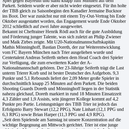
Spiel gegen Bayreuth und stand knapp fünf Minuten auf dem
Parkett. Seitdem wurde er aber nicht wieder eingesetzt. Für ihn holte
der TBB gleich zu Saisonbeginn den Kanadier Jermaine Bucknor
ins Boot. Der war zunächst nur mit einem Try-Out-Vertrag bis Ende
Oktober ausgestattet worden, das Engagement wurde Ende Oktober
2012 schließlich auf zwei Jahre ausgeweitet.
Bekannt ist Cheftrainer Henrik Rödl auch für die gute Ausbildung
und Förderung junger Talente, was sich zuletzt an Philip Zwiener
und Maik Zirbes zeigte. Mit U20-Nationalmannschaftskapitän
Mathis Mönninghoff, Bastian Doreth, der zur Weiterentwicklung
vom FC Bayern München nach Trier ausgeliehen wurde und
Centertalent Andreas Seiferth stehen dem Head Coach drei Spieler
zur Verfügung, die zum erweiterten Kader der A-
Nationalmannschaft gehören. Der 23-Jährige Seiferth trägt die Last
unterm Trierer Korb und ist bester Deutscher des Aufgebots. 9,3
Punkte und 5,1 Rebounds liefert der 2,09 Meter große Spieler in
durchschnittlich knapp 25 Minuten auf dem Parkett. Die beiden
Shooting Guards Doreth und Mönninghoff liegen in der Statistik
nahezu gleichauf, Doreth markiert in rund 18 Minuten Einsatzzeit
4,3 Zähler und 1,9 Assists, sein jüngerer Kollege kommt auf 4,2
Punkte pro Partie. Leistungsträger des TBB Trier ist jedoch das
Erfolgstrio Barry Stewart (12,2 PPG), Nate Linhart (12,1 PPG und
6,3 RPG) sowie Brian Harper (11,3 PPG und 4,9 RPG).
„Seit dem Spielende am Samstag ist unsere Konzentration auf die
wichtige Begegnung am Mittwoch gerichtet. Trier ist eine junge