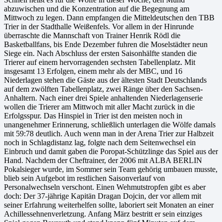
abzuwischen und die Konzentration auf die Begegnung am
Mittwoch zu legen. Dann empfangen die Mitteldeutschen den TBB
Trier in der Stadthalle Weißenfels. Vor allem in der Hinrunde
überraschte die Mannschaft von Trainer Henrik Rödl die
Basketballfans, bis Ende Dezember fuhren die Moselstädter neun
Siege ein. Nach Abschluss der ersten Saisonhälfte standen die
Trierer auf einem hervorragenden sechsten Tabellenplatz. Mit
insgesamt 13 Erfolgen, einem mehr als der MBC, und 16
Niederlagen stehen die Gäste aus der ältesten Stadt Deutschlands
auf dem zwölften Tabellenplatz, zwei Ränge über den Sachsen-
Anhaltern. Nach einer drei Spiele anhaltenden Niederlagenserie
wollen die Trierer am Mittwoch mit aller Macht zurück in die
Erfolgsspur. Das Hinspiel in Trier ist den meisten noch in
unangenehmer Erinnerung, schließlich unterlagen die Wölfe damals
mit 59:78 deutlich. Auch wenn man in der Arena Trier zur Halbzeit
noch in Schlagdistanz lag, folgte nach dem Seitenwechsel ein
Einbruch und damit gaben die Poropat-Schützlinge das Spiel aus der
Hand. Nachdem der Cheftrainer, der 2006 mit ALBA BERLIN
Pokalsieger wurde, im Sommer sein Team gehörig umbauen musste,
blieb sein Aufgebot im restlichen Saisonverlauf von
Personalwechseln verschont. Einen Wehmutstropfen gibt es aber
doch: Der 37-jährige Kapitän Dragan Dojcin, der vor allem mit
seiner Erfahrung weiterhelfen sollte, laboriert seit Monaten an einer
Achillessehnenverletzung. Anfang März bestritt er sein einziges