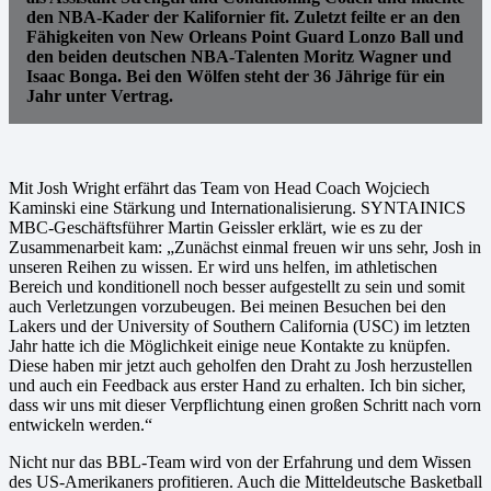
den NBA-Kader der Kalifornier fit. Zuletzt feilte er an den
Fähigkeiten von New Orleans Point Guard Lonzo Ball und
den beiden deutschen NBA-Talenten Moritz Wagner und
Isaac Bonga. Bei den Wölfen steht der 36 Jährige für ein
Jahr unter Vertrag.
Mit Josh Wright erfährt das Team von Head Coach Wojciech
Kaminski eine Stärkung und Internationalisierung. SYNTAINICS
MBC-Geschäftsführer Martin Geissler erklärt, wie es zu der
Zusammenarbeit kam: „Zunächst einmal freuen wir uns sehr, Josh in
unseren Reihen zu wissen. Er wird uns helfen, im athletischen
Bereich und konditionell noch besser aufgestellt zu sein und somit
auch Verletzungen vorzubeugen. Bei meinen Besuchen bei den
Lakers und der University of Southern California (USC) im letzten
Jahr hatte ich die Möglichkeit einige neue Kontakte zu knüpfen.
Diese haben mir jetzt auch geholfen den Draht zu Josh herzustellen
und auch ein Feedback aus erster Hand zu erhalten. Ich bin sicher,
dass wir uns mit dieser Verpflichtung einen großen Schritt nach vorn
entwickeln werden.“
Nicht nur das BBL-Team wird von der Erfahrung und dem Wissen
des US-Amerikaners profitieren. Auch die Mitteldeutsche Basketball