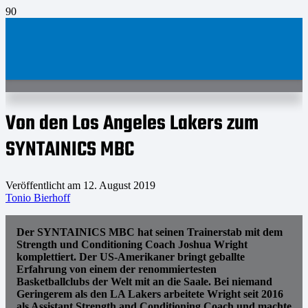
Von den Los Angeles Lakers zum
SYNTAINICS MBC
Veröffentlicht am
12. August 2019
Tonio Bierhoff
Der SYNTAINICS MBC hat seinen Trainerstab mit dem
Strength und Conditioning Coach Joshua Wright
komplettiert. Der US-Amerikaner bringt geballte
Erfahrung von einem der renommiertesten
Basketballclubs der Welt mit an die Saale. Bei niemand
Geringerem als den LA Lakers arbeitete Wright seit 2016
als Assistant Strength and Conditioning Coach und machte