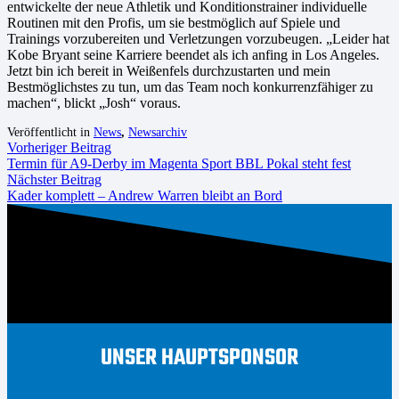
entwickelte der neue Athletik und Konditionstrainer individuelle
Routinen mit den Profis, um sie bestmöglich auf Spiele und
Trainings vorzubereiten und Verletzungen vorzubeugen. „Leider hat
Kobe Bryant seine Karriere beendet als ich anfing in Los Angeles.
Jetzt bin ich bereit in Weißenfels durchzustarten und mein
Bestmöglichstes zu tun, um das Team noch konkurrenzfähiger zu
machen“, blickt „Josh“ voraus.
Veröffentlicht in
News
,
Newsarchiv
Vorheriger Beitrag
Termin für A9-Derby im Magenta Sport BBL Pokal steht fest
Nächster Beitrag
Kader komplett – Andrew Warren bleibt an Bord
UNSER HAUPTSPONSOR