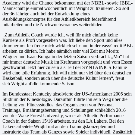
Academy wird die Chance bekommen mit der NBBL- sowie JBBL-
Mannschaft je einmal wöchentlich mit Wright zu trainieren. So soll
der 36 Jährige auch bei der Entwicklung eines
Ausbildungskonzeptes für den Athletikbereich federführend
mitarbeiten und die Nachwuchscoaches weiterbilden.
„Zum Athletik Coach wurde ich, weil für mich einfach keine
Karriere als Profi vorgesehen war. Ich liebe den Sport und alles
drumherum. Ich freue mich wirklich sehr nun in der easyCredit BBL
arbeiten zu dürfen. Ich habe nämlich sehr viel Zeit mit Moritz
Wagner und Isaac Bonga in der letzten Saison verbracht. „Mo“ hat
mir immer deutsche Musik im Kraftraum vorgespielt und vom Essen
geschwärmt. Jetzt hier zu sein als Teil der SYNTAINICS-Familie
wird eine tolle Erfahrung. Ich will nicht nur viel über den deutschen
Basketball, sondern auch über die deutsche Kultur lernen“, freut
sich Wright auf die kommende Saison.
Im Bundesstaat Kentucky absolvierte der US-Amerikaner 2005 sein
Studium der Kinesiologie. Daraufhin führte ihn sein Weg über die
Leitung von Fitnessstudios, das Organisieren von Personal
Trainings, Ernährungsberatung und Schulungen schließlich 2016
von der Wake Forest University, wo er als Athletic Performance
Coach in der Saison 15/16 arbeitete, zu den LA Lakers. Bei den
Lakers arbeitete Wright mit an den Trainingskonzepten und
instruierte das Team als Ganzes sowie Spieler individuell. Zusätzlich