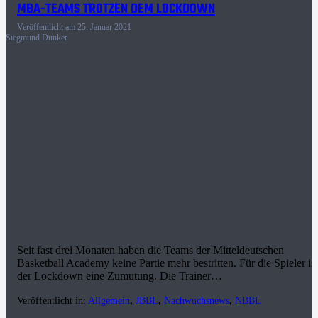
MBA-TEAMS TROTZEN DEM LOCKDOWN
Veröffentlicht am
25. Januar 2021
Siegmund Dunker
Seit fast drei Monaten haben die Teams der Mitteldeutschen
Basketball Academy keine Partie mehr bestritten. Für die Spieler ist
der Lockdown eine Zumutung. Die Trainer…
Veröffentlicht in:
Allgemein
,
JBBL
,
Nachwuchsnews
,
NBBL