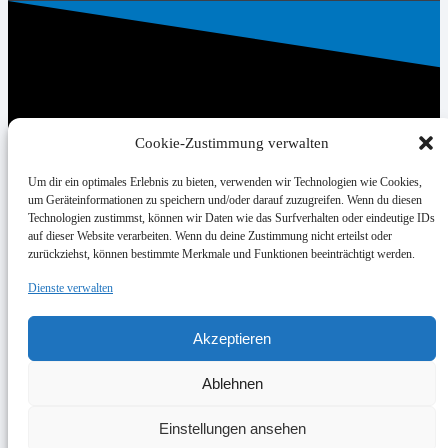
Cookie-Zustimmung verwalten
UNSER HAUPTSPONSOR
Um dir ein optimales Erlebnis zu bieten, verwenden wir Technologien wie Cookies,
um Geräteinformationen zu speichern und/oder darauf zuzugreifen. Wenn du diesen
Technologien zustimmst, können wir Daten wie das Surfverhalten oder eindeutige IDs
auf dieser Website verarbeiten. Wenn du deine Zustimmung nicht erteilst oder
zurückziehst, können bestimmte Merkmale und Funktionen beeinträchtigt werden.
WEITERE SPONSOREN
Dienste verwalten
Impressum
Akzeptieren
Datenschutz
Ablehnen
Cookie-Richtlinie (EU)
Der SYNTAINICS MBC live und auf Abruf bei Dyn
Einstellungen ansehen