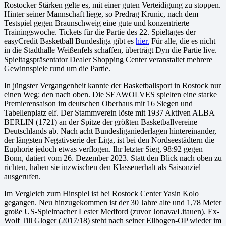
Rostocker Stärken gelte es, mit einer guten Verteidigung zu stoppen.
Hinter seiner Mannschaft liege, so Predrag Krunic, nach dem
Testspiel gegen Braunschweig eine gute und konzentrierte
Trainingswoche. Tickets für die Partie des 22. Spieltages der
easyCredit Basketball Bundesliga gibt es
hier.
Für alle, die es nicht
in die Stadthalle Weißenfels schaffen, überträgt Dyn die Partie live.
Spieltagspräsentator Dealer Shopping Center veranstaltet mehrere
Gewinnspiele rund um die Partie.
In jüngster Vergangenheit kannte der Basketballsport in Rostock nur
einen Weg: den nach oben. Die SEAWOLVES spielten eine starke
Premierensaison im deutschen Oberhaus mit 16 Siegen und
Tabellenplatz elf. Der Stammverein löste mit 1937 Aktiven ALBA
BERLIN (1721) an der Spitze der größten Basketballvereine
Deutschlands ab. Nach acht Bundesliganiederlagen hintereinander,
der längsten Negativserie der Liga, ist bei den Nordseestädtern die
Euphorie jedoch etwas verflogen. Ihr letzter Sieg, 98:92 gegen
Bonn, datiert vom 26. Dezember 2023. Statt den Blick nach oben zu
richten, haben sie inzwischen den Klassenerhalt als Saisonziel
ausgerufen.
Im Vergleich zum Hinspiel ist bei Rostock Center Yasin Kolo
gegangen. Neu hinzugekommen ist der 30 Jahre alte und 1,78 Meter
große US-Spielmacher Lester Medford (zuvor Jonava/Litauen). Ex-
Wolf Till Gloger (2017/18) steht nach seiner Ellbogen-OP wieder im