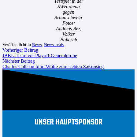
Testspiel in der
SWH.arena
gegen
Braunschweig.
Fotos:
Andreas Bez,
Volker
Ballasch
Veröffentlicht in
News
,
Newsarchiv
Vorheriger Beitrag
JBBL-Team vor Playoff-Generalprobe
Nächster Beitrag
Charles Callison führt Wölfe zum siebten Saisonsieg
UNSER HAUPTSPONSOR