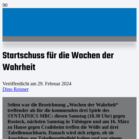
Startschuss für die Wochen der
Wahrheit
Veröffentlicht am
29. Februar 2024
Dino Reisner
Selten war die Bezeichnung „Wochen der Wahrheit“
treffender als für die kommenden drei Spiele des
SYNTAINICS MBC: diesen Samstag (18.30 Uhr) gegen
Rostock, nächsten Samstag in Tübingen und am 16. März
zu Hause gegen Crailsheim treffen die Wölfe auf drei
Tabellennachbarn. Danach wird sich zeigen, ob sie
Anschluss ans Tabellenmittelfeld halten und vor einem