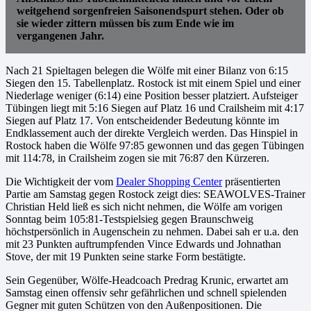
weitgehend sorgenfreien Saisonendspurt stehen. Oder ob
sie wieder zittern müssen bis zum Ende wie im
vergangenen Jahr.
Nach 21 Spieltagen belegen die Wölfe mit einer Bilanz von 6:15
Siegen den 15. Tabellenplatz. Rostock ist mit einem Spiel und einer
Niederlage weniger (6:14) eine Position besser platziert. Aufsteiger
Tübingen liegt mit 5:16 Siegen auf Platz 16 und Crailsheim mit 4:17
Siegen auf Platz 17. Von entscheidender Bedeutung könnte im
Endklassement auch der direkte Vergleich werden. Das Hinspiel in
Rostock haben die Wölfe 97:85 gewonnen und das gegen Tübingen
mit 114:78, in Crailsheim zogen sie mit 76:87 den Kürzeren.
Die Wichtigkeit der vom
Dealer Shopping Center
präsentierten
Partie am Samstag gegen Rostock zeigt dies: SEAWOLVES-Trainer
Christian Held ließ es sich nicht nehmen, die Wölfe am vorigen
Sonntag beim 105:81-Testspielsieg gegen Braunschweig
höchstpersönlich in Augenschein zu nehmen. Dabei sah er u.a. den
mit 23 Punkten auftrumpfenden Vince Edwards und Johnathan
Stove, der mit 19 Punkten seine starke Form bestätigte.
Sein Gegenüber, Wölfe-Headcoach Predrag Krunic, erwartet am
Samstag einen offensiv sehr gefährlichen und schnell spielenden
Gegner mit guten Schützen von den Außenpositionen. Die