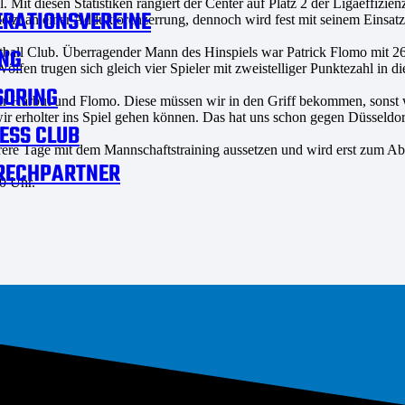
. Mit diesen Statistiken rangiert der Center auf Platz 2 der Ligaeffiz
RATIONSVEREINE
tzt an einer Adduktorenzerrung, dennoch wird fest mit seinem Einsatz
NG
tball Club. Überragender Mann des Hinspiels war Patrick Flomo mit 26
en trugen sich gleich vier Spieler mit zweistelliger Punktezahl in die
SORING
ner Harbut und Flomo. Diese müssen wir in den Griff bekommen, sonst 
 wir erholter ins Spiel gehen können. Das hat uns schon gegen Düssel
ESS CLUB
Tage mit dem Mannschaftstraining aussetzen und wird erst zum Absch
RECHPARTNER
0 Uhr.