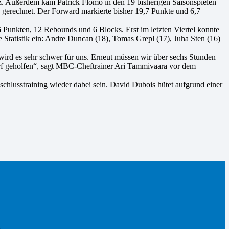
ienz. Außerdem kam Patrick Flomo in den 19 bisherigen Saisonspielen
 gerechnet. Der Forward markierte bisher 19,7 Punkte und 6,7
 Punkten, 12 Rebounds und 6 Blocks. Erst im letzten Viertel konnte
 Statistik ein: Andre Duncan (18), Tomas Grepl (17), Juha Sten (16)
wird es sehr schwer für uns. Erneut müssen wir über sechs Stunden
dorf geholfen“, sagt MBC-Cheftrainer Ari Tammivaara vor dem
lusstraining wieder dabei sein. David Dubois hütet aufgrund einer