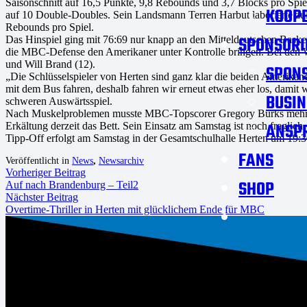
Saisonschnitt auf 16,5 Punkte, 9,8 Rebounds und 3,7 Blocks pro Spiel
KOOPE
auf 10 Double-Doubles. Sein Landsmann Terren Harbut laborierte zule
Rebounds pro Spiel.
SPONSORI
Das Hinspiel ging mit 76:69 nur knapp an den Mitteldeutschen Baske
die MBC-Defense den Amerikaner unter Kontrolle bringen. Bei den Wölf
und Will Brand (12).
SPON
„Die Schlüsselspieler von Herten sind ganz klar die beiden Amerika
mit dem Bus fahren, deshalb fahren wir erneut etwas eher los, damit
BUSIN
schweren Auswärtsspiel.
Nach Muskelproblemen musste MBC-Topscorer Gregory Burks mehrere 
ANSP
Erkältung derzeit das Bett. Sein Einsatz am Samstag ist noch fraglich.
Tipp-Off erfolgt am Samstag in der Gesamtschulhalle Herten um 19:3
FANS
Veröffentlicht in
News
,
Newsarchiv
Vorheriger Beitrag
SHOP
Auf nach Brandenburg – Teil2
Nächster Beitrag
Overtime-Thriller in Herten mit glücklichem Ende für MBC