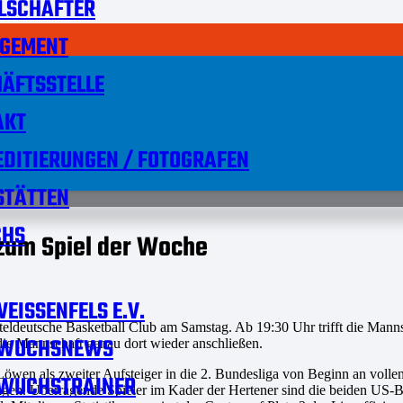
LSCHAFTER
GEMENT
ÄFTSSTELLE
AKT
DITIERUNGEN / FOTOGRAFEN
STÄTTEN
HS
zum Spiel der Woche
EISSENFELS E.V.
tteldeutsche Basketball Club am Samstag. Ab 19:30 Uhr trifft die Man
WUCHSNEWS
die Mannschaft genau dort wieder anschließen.
Löwen als zweiter Aufsteiger in die 2. Bundesliga von Beginn an volle
WUCHSTRAINER
tungen. Überragende Spieler im Kader der Hertener sind die beiden US