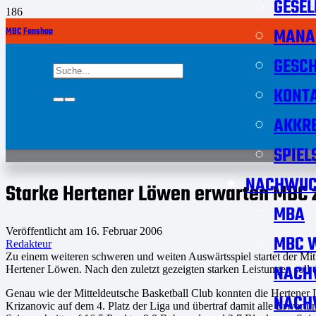
GESEL
MANA
MBC Fanshop
GESCH
KONT
AKKRE
SPIEL
NACHWUC
Starke Hertener Löwen erwarten MBC 
MBA
Veröffentlicht am
16. Februar 2006
MBC W
Redakteur
Zu einem weiteren schweren und weiten Auswärtsspiel startet der Mi
NACH
Hertener Löwen. Nach den zuletzt gezeigten starken Leistungen soll 
Genau wie der Mitteldeutsche Basketball Club konnten die Hertener 
NACH
Krizanovic auf dem 4. Platz der Liga und übertraf damit alle Erwar