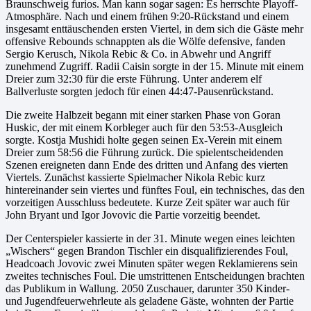
Braunschweig furios. Man kann sogar sagen: Es herrschte Playoff-
Atmosphäre. Nach und einem frühen 9:20-Rückstand und einem
insgesamt enttäuschenden ersten Viertel, in dem sich die Gäste mehr
offensive Rebounds schnappten als die Wölfe defensive, fanden
Sergio Kerusch, Nikola Rebic & Co. in Abwehr und Angriff
zunehmend Zugriff. Radii Caisin sorgte in der 15. Minute mit einem
Dreier zum 32:30 für die erste Führung. Unter anderem elf
Ballverluste sorgten jedoch für einen 44:47-Pausenrückstand.
Die zweite Halbzeit begann mit einer starken Phase von Goran
Huskic, der mit einem Korbleger auch für den 53:53-Ausgleich
sorgte. Kostja Mushidi holte gegen seinen Ex-Verein mit einem
Dreier zum 58:56 die Führung zurück. Die spielentscheidenden
Szenen ereigneten dann Ende des dritten und Anfang des vierten
Viertels. Zunächst kassierte Spielmacher Nikola Rebic kurz
hintereinander sein viertes und fünftes Foul, ein technisches, das den
vorzeitigen Ausschluss bedeutete. Kurze Zeit später war auch für
John Bryant und Igor Jovovic die Partie vorzeitig beendet.
Der Centerspieler kassierte in der 31. Minute wegen eines leichten
„Wischers“ gegen Brandon Tischler ein disqualifizierendes Foul,
Headcoach Jovovic zwei Minuten später wegen Reklamierens sein
zweites technisches Foul. Die umstrittenen Entscheidungen brachten
das Publikum in Wallung. 2050 Zuschauer, darunter 350 Kinder-
und Jugendfeuerwehrleute als geladene Gäste, wohnten der Partie