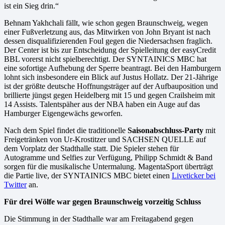
ist ein Sieg drin.“
Behnam Yakhchali fällt, wie schon gegen Braunschweig, wegen
einer Fußverletzung aus, das Mitwirken von John Bryant ist nach
dessen disqualifizierenden Foul gegen die Niedersachsen fraglich.
Der Center ist bis zur Entscheidung der Spielleitung der easyCredit
BBL vorerst nicht spielberechtigt. Der SYNTAINICS MBC hat
eine sofortige Aufhebung der Sperre beantragt. Bei den Hamburgern
lohnt sich insbesondere ein Blick auf Justus Hollatz. Der 21-Jährige
ist der größte deutsche Hoffnungsträger auf der Aufbauposition und
brillierte jüngst gegen Heidelberg mit 15 und gegen Crailsheim mit
14 Assists. Talentspäher aus der NBA haben ein Auge auf das
Hamburger Eigengewächs geworfen.
Nach dem Spiel findet die traditionelle
Saisonabschluss-Party
mit
Freigetränken von Ur-Krostitzer und SACHSEN QUELLE auf
dem Vorplatz der Stadthalle statt. Die Spieler stehen für
Autogramme und Selfies zur Verfügung, Philipp Schmidt & Band
sorgen für die musikalische Untermalung. MagentaSport überträgt
die Partie live, der SYNTAINICS MBC bietet einen
Liveticker bei
Twitter
an.
Für drei Wölfe war gegen Braunschweig vorzeitig Schluss
Die Stimmung in der Stadthalle war am Freitagabend gegen