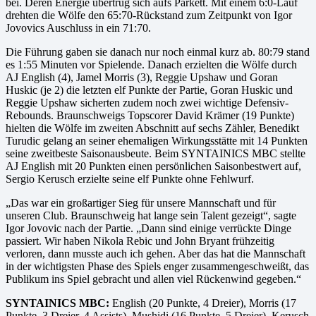
bei. Deren Energie übertrug sich aufs Parkett. Mit einem 6:0-Lauf
drehten die Wölfe den 65:70-Rückstand zum Zeitpunkt von Igor
Jovovics Auschluss in ein 71:70.
Die Führung gaben sie danach nur noch einmal kurz ab. 80:79 stand
es 1:55 Minuten vor Spielende. Danach erzielten die Wölfe durch
AJ English (4), Jamel Morris (3), Reggie Upshaw und Goran
Huskic (je 2) die letzten elf Punkte der Partie, Goran Huskic und
Reggie Upshaw sicherten zudem noch zwei wichtige Defensiv-
Rebounds. Braunschweigs Topscorer David Krämer (19 Punkte)
hielten die Wölfe im zweiten Abschnitt auf sechs Zähler, Benedikt
Turudic gelang an seiner ehemaligen Wirkungsstätte mit 14 Punkten
seine zweitbeste Saisonausbeute. Beim SYNTAINICS MBC stellte
AJ English mit 20 Punkten einen persönlichen Saisonbestwert auf,
Sergio Kerusch erzielte seine elf Punkte ohne Fehlwurf.
„Das war ein großartiger Sieg für unsere Mannschaft und für
unseren Club. Braunschweig hat lange sein Talent gezeigt“, sagte
Igor Jovovic nach der Partie. „Dann sind einige verrückte Dinge
passiert. Wir haben Nikola Rebic und John Bryant frühzeitig
verloren, dann musste auch ich gehen. Aber das hat die Mannschaft
in der wichtigsten Phase des Spiels enger zusammengeschweißt, das
Publikum ins Spiel gebracht und allen viel Rückenwind gegeben.“
SYNTAINICS MBC:
English (20 Punkte, 4 Dreier), Morris (17
Punkte, 3 Dreier, 4 Assists), Mushidi (16 Punkte, 5 Dreier), Kerusch