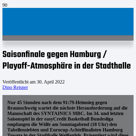
Saisonfinale gegen Hamburg /
Playoff-Atmosphäre in der Stadthalle
Veröffentlicht am
30. April 2022
Dino Reisner
Nur 45 Stunden nach dem 91:79-Heimsieg gegen
Braunschweig wartet die nächste Herausforderung auf die
Mannschaft des SYNTAINICS MBC. Im 34. und letzten
Saisonspiel in der easyCredit Basketball Bundesliga
empfangen die Wölfe am Sonntagabend (18 Uhr) den
Tabellensiebten und Eurocup-Achtelfinalisten Hamburg
Towers in der Stadthalle Weißenfels. Präsentiert wird diese