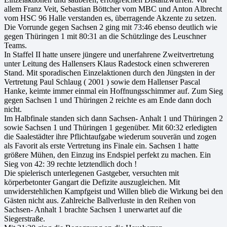
allem Franz Veit, Sebastian Böttcher vom MBC und Anton Albrecht
vom HSC 96 Halle verstanden es, überragende Akzente zu setzen.
Die Vorrunde gegen Sachsen 2 ging mit 73:46 ebenso deutlich wie
gegen Thüringen 1 mit 80:31 an die Schützlinge des Leuschner
Teams.
In Staffel II hatte unsere jüngere und unerfahrene Zweitvertretung
unter Leitung des Hallensers Klaus Radestock einen schwereren
Stand. Mit sporadischen Einzelaktionen durch den Jüngsten in der
Vertretung Paul Schlaug ( 2001 ) sowie dem Hallenser Pascal
Hanke, keimte immer einmal ein Hoffnungsschimmer auf. Zum Sieg
gegen Sachsen 1 und Thüringen 2 reichte es am Ende dann doch
nicht.
Im Halbfinale standen sich dann Sachsen- Anhalt 1 und Thüringen 2
sowie Sachsen 1 und Thüringen 1 gegenüber. Mit 60:32 erledigten
die Saalestädter ihre Pflichtaufgabe wiederum souverän und zogen
als Favorit als erste Vertretung ins Finale ein. Sachsen 1 hatte
größere Mühen, den Einzug ins Endspiel perfekt zu machen. Ein
Sieg von 42: 39 rechte letztendlich doch !
Die spielerisch unterlegenen Gastgeber, versuchten mit
körperbetonter Gangart die Defizite auszugleichen. Mit
unwiderstehlichen Kampfgeist und Willen blieb die Wirkung bei den
Gästen nicht aus. Zahlreiche Ballverluste in den Reihen von
Sachsen- Anhalt 1 brachte Sachsen 1 unerwartet auf die
Siegerstraße.