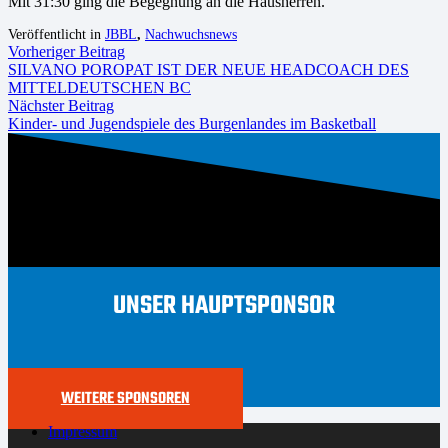
Mit 31:30 ging die Begegnung an die Hausherren.
Veröffentlicht in
JBBL
,
Nachwuchsnews
Vorheriger Beitrag
SILVANO POROPAT IST DER NEUE HEADCOACH DES
MITTELDEUTSCHEN BC
Nächster Beitrag
Kinder- und Jugendspiele des Burgenlandes im Basketball
UNSER HAUPTSPONSOR
WEITERE SPONSOREN
Impressum