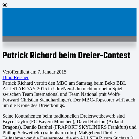
Patrick Richard beim Dreier-Contest
Veröffentlicht am
7. Januar 2015
Dino Reisner
Patrick Richard vertritt den MBC am Samstag beim Beko BBL
ALLSTARDAY 2015 in Ulm/Neu-Ulm nicht nur beim Spiel
zwischen Team International und Team National (mit Wölfe-
Forward Christian Standhardinger). Der MBC-Topscorer wirft auch
um die Krone des Dreierkönigs.
Seine Kontrahenten beim traditionellen Dreierwettbewerb sind
Bryce Taylor (FC Bayern München), David Holston (Artland
Dragons), Danilo Barthel (FRAPORT SKYLINERS Frankfurt) und
Philipp Schwethelm (ratiopharm ulm). Maßgebend für die
Teilnahme war die Dreierquote, die ein ALLSTAR zum Stichtag 31.