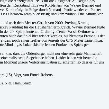
igte die Anzeigetafel 19:13 für die Gastgeber. Zu Beginn des
 ließen den Rückstand mit zwei Korblegern von Wayne Bernard und
zwei Korberfolge in Folge durch Nemanja Protic wieder ein Polster
n. Das Harmsen-Team blieb bissig und kam zurück. Eine Minute vor
an und trieb dem Meister-Coach von 2009, Predrag Krunic,
ckey Paulding für die Hausherren erfolgreich, Wayne Bernard fügte
in der 29. Spielminute zur Ordnung. Center Vassil Evtimov war
ten blieb das Spiel hier wieder korblos, bis Nemanja Protic aus der
 er dem noch einen Treffer von jenseits der 6,75-Meter-Linie hinzu.
te Mindaugas Lukauskis die letzten Punkte des Spiels per
 klar, dass die Oldenburger nicht nur eine sehr gute Mannschaft
 eine realistische Siegchance haben. Leider haben wir heute die
 Moment unsere Verletztensituation zu schaffen, so dass es für uns
nard (15), Vogt, von Fintel, Roberts.
0), Njei, Hain, Smith.