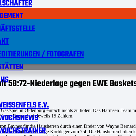
LSCHAFTER
GEMENT
ÄFTSSTELLE
AKT
DITIERUNGEN / FOTOGRAFEN
STÄTTEN
HS
 mit 58:72-Niederlage gegen EWE Basket
EISSENFELS E.V.
Gastspiel in Oldenburg einfach nichts zu holen. Das Harmsen-Team m
WUCHSNEWS
ayne Bernard mit jeweils 15 Zählern.
on Baynes für die Hausherren durch einen Dreier von Wayne Bernard 
WUCHSTRAINER
ov verbuchten wichtige Korbleger zum 7:4. Die Hausherren holten kur