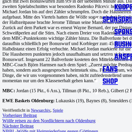
glich mit zwei Bonuswürfen zum 9:9 in der siebenten Minute aus. Da
KOOPE
zweiten Spielabschnittes war besonders Radenko Pilcevic hellwach 
Michael Jordan bis auf drei Zähler schrumpfen. Doch die Hausherren 
SPONSORI
aufgebaut. Mitte des Viertels hatten die Wölfe sogar nach drei Fre
der Halbzeitpause brachte Jerome Tillman seine Mannschaft zum 29:3
Zurück auf dem Parkett war es erneut Wayne Bernard, der per Distan
SPON
Schweißperlen auf die Stirn. Nach einem Dreier von Radenko Pilcevi
dem MBC-Punktekonto wichtige Zähler hinzu. Die Ballverluste bei de
BUSIN
daraufhin schließlich per Bonuswurf und Korbleger zum 45:49 erfolgre
Halbdistanz einen Erfolg verbuchte. Michael Jordan markierte für die 
ANSP
Die Hausherren punkteten jedoch unaufhaltsam und setzten sich immer
Bonuswurf. Insgesamt 22 Ballverluste kosteten den Mitteldeutschen d
MBC-Coach Björn Harmsen nach dem Spiel: „Zuerst möchte Predrag Kr
FANS
haben, sondern auch ausgesprochen heimstark sind. Für ein Team, wie w
Dinge, die wir uns vorgenommen haben, nicht zufriedenstellend umset
SHOP
momentan nur um den Klassenerhalt gehen kann.“
MBC:
Jordan (15 Pkt., 6 Ass.), Tillman (8 Pkt., 10 Reb.), Gilbert (2 
EWE Baskets Oldenburg:
Lukauskis (19), Baynes (8), Smeulders (1
Veröffentlicht in
Newsarchiv
,
Spiele
Vorheriger Beitrag
Wölfe reisen zu den Nordlichtern nach Oldenburg
Nächster Beitrag
NBBL-Wölfe mit Heimniederlage gegen Göttingen