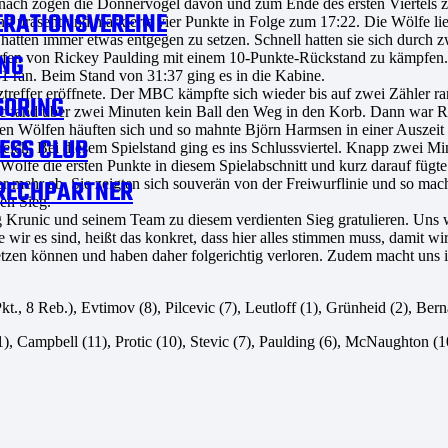
nach zogen die Donnervögel davon und zum Ende des ersten Viertels ze
RATIONSVEREINE
und präsent und markierte vier Punkte in Folge zum 17:22. Die Wölfe
hatten immer etwas entgegen zu setzen. Schnell hatten sie sich durch 
NG
iwürfen von Rickey Paulding mit einem 10-Punkte-Rückstand zu kämpfe
1 ran. Beim Stand von 31:37 ging es in die Kabine.
ztreffer eröffnete. Der MBC kämpfte sich wieder bis auf zwei Zähler r
SORING
c fand über zwei Minuten kein Ball den Weg in den Korb. Dann war Ri
n Wölfen häuften sich und so mahnte Björn Harmsen in einer Auszeit 
ESS CLUB
ich. Bei diesem Spielstand ging es ins Schlussviertel. Knapp zwei Minu
Wölfe die ersten Punkte in diesem Spielabschnitt und kurz darauf fügte
RECHPARTNER
 mehr ab. Sie zeigten sich souverän von der Freiwurflinie und so mach
en Sieg.
unic und seinem Team zu diesem verdienten Sieg gratulieren. Uns war
ir es sind, heißt das konkret, dass hier alles stimmen muss, damit wir
zen können und haben daher folgerichtig verloren. Zudem macht uns im
Pkt., 8 Reb.), Evtimov (8), Pilcevic (7), Leutloff (1), Grünheid (2), Ber
), Campbell (11), Protic (10), Stevic (7), Paulding (6), McNaughton (1