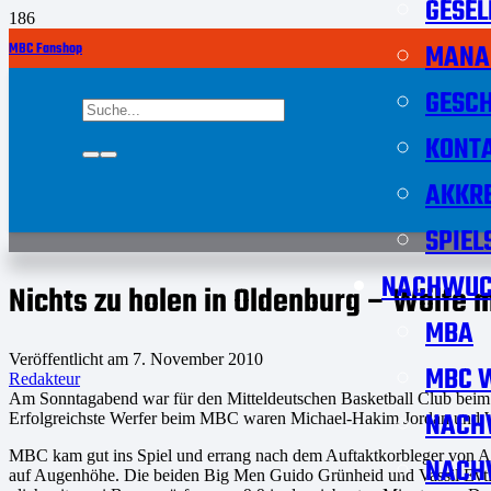
GESEL
MANA
MBC Fanshop
GESCH
KONT
AKKRE
SPIEL
NACHWUC
Nichts zu holen in Oldenburg – Wölfe
MBA
Veröffentlicht am
7. November 2010
MBC W
Redakteur
Am Sonntagabend war für den Mitteldeutschen Basketball Club beim 
NACH
Erfolgreichste Werfer beim MBC waren Michael-Hakim Jordan und W
MBC kam gut ins Spiel und errang nach dem Auftaktkorbleger von Ar
NACH
auf Augenhöhe. Die beiden Big Men Guido Grünheid und Vassil Evtim