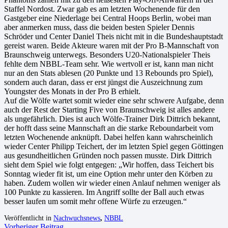
Staffel Nordost. Zwar gab es am letzten Wochenende für den
Gastgeber eine Niederlage bei Central Hoops Berlin, wobei man
aber anmerken muss, dass die beiden besten Spieler Dennis
Schröder und Center Daniel Theis nicht mit in die Bundeshauptstadt
gereist waren. Beide Akteure waren mit der Pro B-Mannschaft von
Braunschweig unterwegs. Besonders U20-Nationalspieler Theis
fehlte dem NBBL-Team sehr. Wie wertvoll er ist, kann man nicht
nur an den Stats ablesen (20 Punkte und 13 Rebounds pro Spiel),
sondern auch daran, dass er erst jüngst die Auszeichnung zum
Youngster des Monats in der Pro B erhielt.
Auf die Wölfe wartet somit wieder eine sehr schwere Aufgabe, denn
auch der Rest der Starting Five von Braunschweig ist alles andere
als ungefährlich. Dies ist auch Wölfe-Trainer Dirk Dittrich bekannt,
der hofft dass seine Mannschaft an die starke Reboundarbeit vom
letzten Wochenende anknüpft. Dabei helfen kann wahrscheinlich
wieder Center Philipp Teichert, der im letzten Spiel gegen Göttingen
aus gesundheitlichen Gründen noch passen musste. Dirk Dittrich
sieht dem Spiel wie folgt entgegen: „Wir hoffen, dass Teichert bis
Sonntag wieder fit ist, um eine Option mehr unter den Körben zu
haben. Zudem wollen wir wieder einen Anlauf nehmen weniger als
100 Punkte zu kassieren. Im Angriff sollte der Ball auch etwas
besser laufen um somit mehr offene Würfe zu erzeugen.“
Veröffentlicht in
Nachwuchsnews
,
NBBL
Vorheriger Beitrag