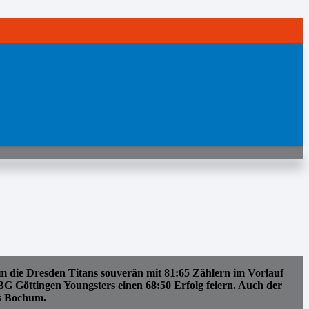
m die Dresden Titans souverän mit 81:65 Zählern im Vorlauf
 Göttingen Youngsters einen 68:50 Erfolg feiern. Auch der
rs Bochum.