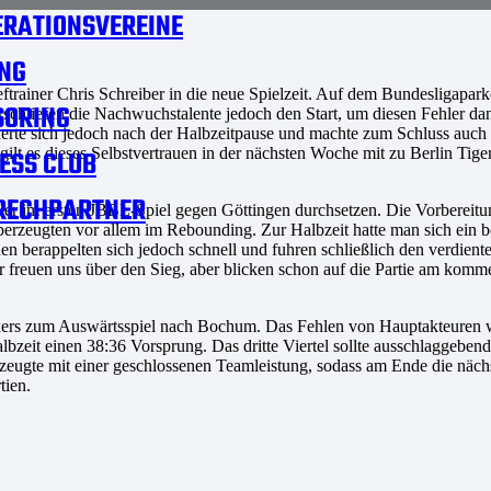
RATIONSVEREINE
NG
rainer Chris Schreiber in die neue Spielzeit. Auf dem Bundesligaparke
SORING
chliefen die Nachwuchstalente jedoch den Start, um diesen Fehler da
nderte sich jedoch nach der Halbzeitpause und machte zum Schluss auch
ilt es dieses Selbstvertrauen in der nächsten Woche mit zu Berlin Tiger 
ESS CLUB
RECHPARTNER
r im ersten JBBL-Spiel gegen Göttingen durchsetzen. Die Vorbereitung
zeugten vor allem im Rebounding. Zur Halbzeit hatte man sich ein beq
n berappelten sich jedoch schnell und fuhren schließlich den verdienten
ir freuen uns über den Sieg, aber blicken schon auf die Partie am 
ixers zum Auswärtsspiel nach Bochum. Das Fehlen von Hauptakteuren 
zeit einen 38:36 Vorsprung. Das dritte Viertel sollte ausschlaggebend 
zeugte mit einer geschlossenen Teamleistung, sodass am Ende die näch
tien.