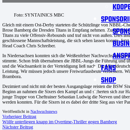
KOOPE
Foto: SYNTAINICS MBC
SPONSORI
Gleich mit einem Ost-Derby starteten die Schützlinge von NBBL-Cheft
SPON
Brose Bamberg die Dresden Titans in Empfang nehmen. Zunächst vers
Titans zu viele Offensiv-Rebounds und traf nicht von außen. Dies ä
geschlossene Mannschaftsleistung, die sich sehen lassen konnte. Jetzt g
BUSIN
Head Coach Chris Schreiber.
ANSP
In Niedersachsen konnten sich die Weißenfelser Nachwuchsbasketballe
stimmte. Schon früh übernahmen die JBBL-Jungs die Führung und über
FANS
und die Wachsamkeit in der Verteidigung ließ nach. Die Mitteldeutsche
Leistung. Wir müssen jedoch unsere Freiwurfausbeute verbessern. W
Brambora.
SHOP
Dezimiert und nicht mit der besten Ausgangslage reisten die BSW S
Beginn an nahmen die Sixers den Kampf an und sicherten sich zur Halb
junge Truppe von Cheftrainer Sebastian Ludwig die Nerven und über
werden konnten. Für die Sixers ist es dabei der dritte Sieg aus vier Par
Veröffentlicht in
Nachwuchsnews
Vorheriger Beitrag
Wölfe unterliegen knapp im Overtime-Thriller gegen Bamberg
Nächster Beitrag