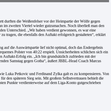
tt durften die Weißenfelser vor der Heimpartie der Wölfe gegen
nn im zweiten Viertel wieder gutzumachen. Noch überließ man den
 den Unterschied. „Wir haben verdient gewonnen, es war eine
zu tragen, die ebenfalls den Auftakt erfolgreich gestalteten“, erklärt
 auf die Auswärtspartie lief nicht optimal, doch das Endergebnis
uemes Polster von 40:22 erspielt. Unsicherheiten schlichen sich ein
 Auftakt-Erfolg ein. „Ich bin grundsätzlich zufrieden mit der
kommenden Samstag gegen Gotha“, äußert JBBL-Head Coach Marcus
wie Luka Petkovic und Ferdinand Zylka galt es zu kompensieren. Von
für den späteren Sieg sein. Mit großem Selbstvertrauen behielt die
sten Punkte verdienterweise auf dem Liga-Konto gutgeschrieben