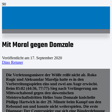
Mit Moral gegen Domzale
Veröffentlicht am
17. September 2020
Dino Reisner
Die Verletzungsmisere der Wölfe reißt nicht ab. Roko
Rogic und Aleksandar Marelja hatte es in den
Vorbereitungsspielen eins und zwei am Auge erwischt.
Beim 85:82 (44:36, 77:77)-Sieg nach Verlängerung am
Mittwochabend gegen den slowenischen
Meisterschaftsdritten Helios Suns Domzale knöchelte
Philipp Hartwich in der 29. Minute beim Kampf um den
Rebound um und konnte nicht weiterspielen. Die erste
Diagnose: Der Centerspieler zog sich eine Bänderdehnung