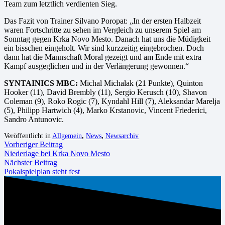
Team zum letztlich verdienten Sieg.
Das Fazit von Trainer Silvano Poropat: „In der ersten Halbzeit
waren Fortschritte zu sehen im Vergleich zu unserem Spiel am
Sonntag gegen Krka Novo Mesto. Danach hat uns die Müdigkeit
ein bisschen eingeholt. Wir sind kurzzeitig eingebrochen. Doch
dann hat die Mannschaft Moral gezeigt und am Ende mit extra
Kampf ausgeglichen und in der Verlängerung gewonnen.“
SYNTAINICS MBC:
Michal Michalak (21 Punkte), Quinton
Hooker (11), David Brembly (11), Sergio Kerusch (10), Shavon
Coleman (9), Roko Rogic (7), Kyndahl Hill (7), Aleksandar Marelja
(5), Philipp Hartwich (4), Marko Krstanovic, Vincent Friederici,
Sandro Antunovic.
Veröffentlicht in
Allgemein
,
News
,
Newsarchiv
Vorheriger Beitrag
Niederlage bei Krka Novo Mesto
Nächster Beitrag
Pokalspielplan steht fest