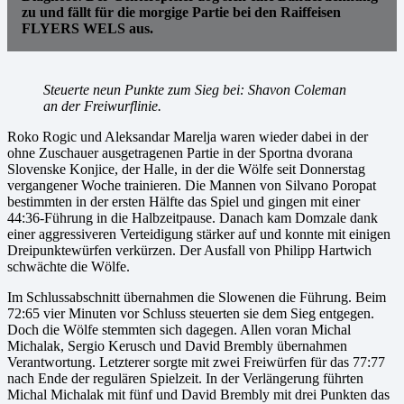
zu und fällt für die morgige Partie bei den Raiffeisen
FLYERS WELS aus.
Steuerte neun Punkte zum Sieg bei: Shavon Coleman
an der Freiwurflinie.
Roko Rogic und Aleksandar Marelja waren wieder dabei in der
ohne Zuschauer ausgetragenen Partie in der Sportna dvorana
Slovenske Konjice, der Halle, in der die Wölfe seit Donnerstag
vergangener Woche trainieren. Die Mannen von Silvano Poropat
bestimmten in der ersten Hälfte das Spiel und gingen mit einer
44:36-Führung in die Halbzeitpause. Danach kam Domzale dank
einer aggressiveren Verteidigung stärker auf und konnte mit einigen
Dreipunktewürfen verkürzen. Der Ausfall von Philipp Hartwich
schwächte die Wölfe.
Im Schlussabschnitt übernahmen die Slowenen die Führung. Beim
72:65 vier Minuten vor Schluss steuerten sie dem Sieg entgegen.
Doch die Wölfe stemmten sich dagegen. Allen voran Michal
Michalak, Sergio Kerusch und David Brembly übernahmen
Verantwortung. Letzterer sorgte mit zwei Freiwürfen für das 77:77
nach Ende der regulären Spielzeit. In der Verlängerung führten
Michal Michalak mit fünf und David Brembly mit drei Punkten das